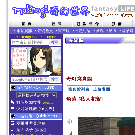
•
本站資訊
•
奇幻會員
•
留言版
•
主題討論
•
藝廊
•
繪圖
•
音樂廳
Mabinogi Search Engine
打怪練功
並不是唯
一的升級
方式～
奇幻寫真館
技能快查 - Skill Jump
寫真館列表
上傳擷圖
角落 [私人花絮]
數值增加技能
Update !
技能消耗表
[強度表]
快速功能 - Quick Menu
愛爾琳世界地圖
魔力賦予
[喜愛]