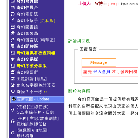
奇幻寫真館
上傳人:
W博士
[ Lv.6 ]
?
上傳於 2021-06
奇幻伸展台
奇幻電影院
奇幻小幫手
[走私販]
奇幻圖書館
奇幻氣象局
奇幻留言版
[精華區]
評論與回覆
奇幻閒聊區
回覆留言
奇幻遊戲看板查詢器
奇幻交易版
Message
奇幻序號分享版
請先
登入會員
才可發表回覆
奇幻投票所
主題討論
[焦點]
角色名字顏色計算器
關於寫真館
奇怪？不一樣
#5
更新頁面 - Update
奇幻寫真館是一個提供所有玩
料庫的造型搭配來表現出玩家的個人服
[任務][主線任務]
G25主線任務 - 日蝕
個上傳擷圖的交流空間與大家一起
[任務][主線/故事劇情]
寵物訓練師任務
[遊戲簡介][地圖]
摩格梅爾