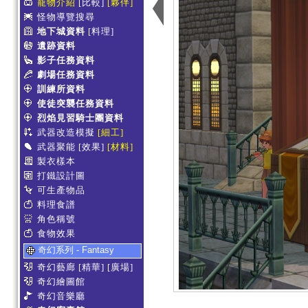
寵物介紹
[比較]
[夥伴]
怪物導覽搜尋
地下城資料
[料理]
遺跡資料
影子任務資料
劇場任務資料
訓練所資料
使徒突襲任務資料
烈焰見習騎士團資料
武器改造模擬
[細工]
武器聚能
[效果]
[材料]
製衣樣本
打鐵設計圖
可生產物品
料理食譜
角色稱號
食物效果
奇幻系列 - Fantasy
奇幻藝廊
[精華]
[廣場]
奇幻繪圖館
奇幻音樂廳