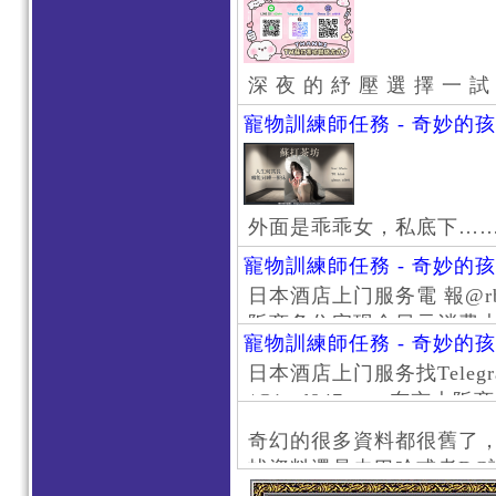
深 夜 的 紓 壓 選 擇 一 試
寵物訓練師任務 - 奇妙的
外面是乖乖女，私底下…
寵物訓練師任務 - 奇妙的
日本酒店上门服务電 報@rb111
阪商务住宅现金日元消费大阪
寵物訓練師任務 - 奇妙的
京风俗 #大阪风俗 #东京外
日本酒店上门服务找Telegr
上门服务新宿风俗 #梅田风
/@jptd847utpp 东
#日本萝莉 #大阪萝莉 #
京旅游 #大阪旅游 #东京风
奇幻的很多資料都很舊了
东京上门服务 #大阪上门服
找資料還是去巴哈或者DC
心斋桥风俗 #日本女孩 #大
了。