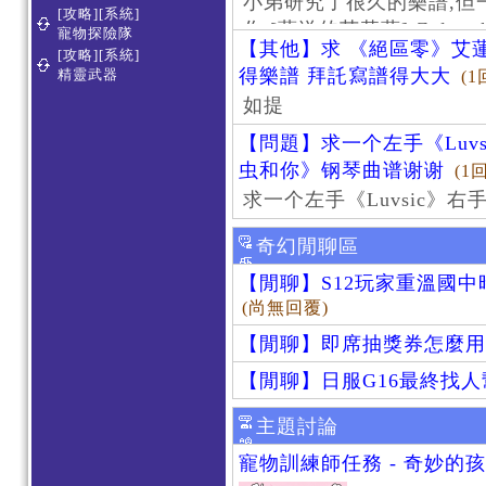
小弟研究了很久的樂譜,但
[攻略][系統]
作 [葬送的芙莉蓮]-Zoltraa
寵物探險隊
【其他】求 《絕區零》艾蓮
[攻略][系統]
得樂譜 拜託寫譜得大大
精靈武器
(1
如提
【問題】求一个左手《Luv
虫和你》钢琴曲谱谢谢
(1
求一个左手《Luvsic》
奇幻閒聊區
【閒聊】S12玩家重溫國
(尚無回覆)
【閒聊】即席抽獎券怎麼用
【閒聊】日服G16最終找
主題討論
寵物訓練師任務 - 奇妙的