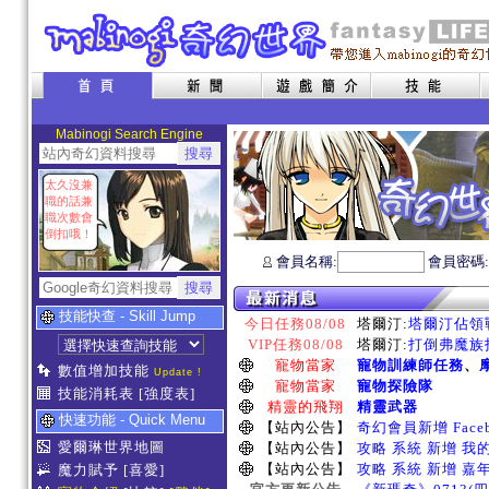
Mabinogi Search Engine
太久沒兼
職的話兼
職次數會
倒扣哦！
會員名稱:
會員密碼
技能快查 - Skill Jump
今日任務08/08
塔爾汀:
塔爾汀佔領戰
VIP任務08/08
塔爾汀:
打倒弗魔族指
寵物當家
寵物訓練師任務
、
數值增加技能
Update !
寵物當家
寵物探險隊
技能消耗表
[強度表]
精靈的飛翔
精靈武器
快速功能 - Quick Menu
【站內公告】
奇幻會員新增 Face
愛爾琳世界地圖
【站內公告】
攻略 系統 新增 我
【站內公告】
攻略 系統 新增 嘉
魔力賦予
[喜愛]