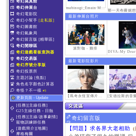
奇幻寫真館
奇幻伸展台
mabinogi_Emain Macha_2000-0600_1
奇幻電影院
最新伸展台照片
奇幻小幫手
[走私販]
奇幻圖書館
奇幻氣象局
奇幻留言版
[精華區]
奇幻閒聊區
派對咖 - 雞排
奇幻遊戲看板查詢器
奇幻交易版
最新電影院影片
奇幻序號分享版
奇幻投票所
主題討論
[焦點]
角色名字顏色計算器
奇怪？不一樣
#5
【瑪奇永恆宣傳片】最初的感動
更新頁面 - Update
[任務][主線任務]
G25主線任務 - 日蝕
[任務][主線/故事劇情]
奇幻留言版
寵物訓練師任務
【問題】求各界大老相助
[遊戲簡介][地圖]
摩格梅爾