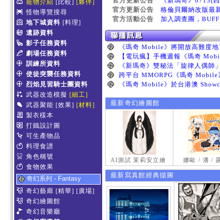
官方更新公告
《新瑪奇》0713(
寵物介紹
[比較]
[夥伴]
官方更新公告
格倫貝爾納改版最
怪物導覽搜尋
官方活動公告
加入調查團，BUF
地下城資料
[料理]
遺跡資料
影子任務資料
劇場任務資料
訓練所資料
使徒突襲任務資料
烈焰見習騎士團資料
武器改造模擬
[細工]
最新奇幻繪圖館
武器聚能
[效果]
[材料]
製衣樣本
打鐵設計圖
可生產物品
料理食譜
角色稱號
AI測試 茉莉安立繪
娜歐 / 潘 /
食物效果
最新寫真館經典擷圖
奇幻系列 - Fantasy
奇幻藝廊
[精華]
[廣場]
奇幻繪圖館
奇幻音樂廳