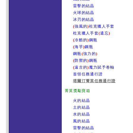
雷擊的結晶
火球的結晶
冰刃的結晶
(
強風的
)
杜克獵人手套
杜克獵人手套
(
遺忘
)
(
冷酷的
)
鋼瓶
(
海芋
)
鋼瓶
鋼瓶
(
強力的
)
(
防禦的
)
鋼瓶
(
遠古的
)
魔力賦予卷軸
首領任務通行證
塔爾汀菁英任務通行證
菁英獎勵寶箱
火的結晶
土的結晶
水的結晶
風的結晶
雷擊的結晶