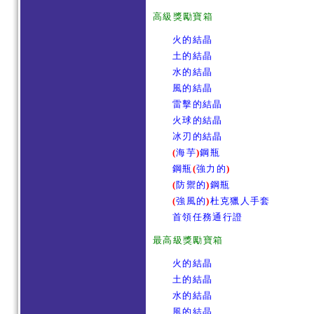
高級獎勵寶箱
火的結晶
土的結晶
水的結晶
風的結晶
雷擊的結晶
火球的結晶
冰刃的結晶
(
海芋
)
鋼瓶
鋼瓶
(
強力的
)
(
防禦的
)
鋼瓶
(
強風的
)
杜克獵人手套
首領任務通行證
最高級獎勵寶箱
火的結晶
土的結晶
水的結晶
風的結晶