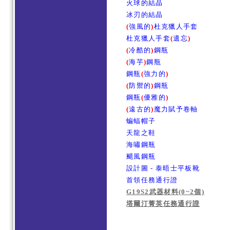
火球的結晶
冰刃的結晶
(
強風的
)
杜克獵人手套
杜克獵人手套
(
遺忘
)
(
冷酷的
)
鋼瓶
(
海芋
)
鋼瓶
鋼瓶
(
強力的
)
(
防禦的
)
鋼瓶
鋼瓶
(
優雅的
)
(
遠古的
)
魔力賦予卷軸
蝙蝠帽子
天龍之鞋
海嘯鋼瓶
颶風鋼瓶
設計圖 - 泰晤士平板靴
首領任務通行證
G19S2武器材料(0~2個)
塔爾汀菁英任務通行證