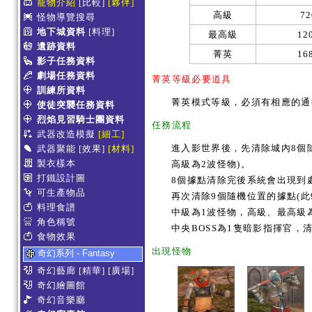
寵物介紹
[比較]
[夥伴]
高級
72
怪物導覽搜尋
地下城資料
[料理]
最高級
12
遺跡資料
菁英
16
影子任務資料
劇場任務資料
菁英等級必要道具
訓練所資料
菁英模式等級，必須有相應的通
使徒突襲任務資料
烈焰見習騎士團資料
任務流程
武器改造模擬
[細工]
進入影世界後，先清除城內8個
武器聚能
[效果]
[材料]
製衣樣本
高級為2波怪物)。
打鐵設計圖
8個據點清除完後系統會出現到
可生產物品
再次清除9個隨機位置的據點(
料理食譜
中級為1波怪物，高級、最高級
角色稱號
中央BOSS為1隻暗影指揮官，
食物效果
出現怪物
奇幻系列 - Fantasy
奇幻藝廊
[精華]
[廣場]
奇幻繪圖館
奇幻音樂廳