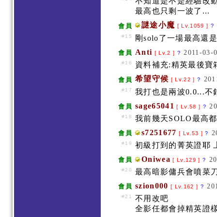
不知道是不是經驗改動
最高也只剩一波了...
謎途小魔
會員
[ Lv.1059 ]
?
#15
剛solo了一場最高還是
Anti
2011-03-0
會員
[ Lv.2 ]
?
#16
資料補充:精英最後寶
希望守候
201
會員
[ Lv.22 ]
?
#17
我打也是兩波0.0...
sage65041
20
會員
[ Lv.58 ]
?
#18
我前幾天SOLO最高
s7251677
2
會員
[ Lv.53 ]
?
#19
初級打到的菁英證耶 上頭
Oniwea
20
會員
[ Lv.129 ]
?
#20
最高暗影傭兵會噴菜刀=
szion000
20
會員
[ Lv.162 ]
?
#21
不用改吧
全影任都會掉精英證