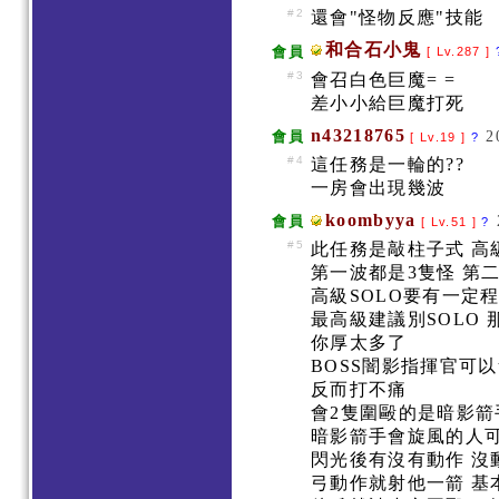
#2
還會"怪物反應"技能
和合石小鬼
會員
[ Lv.287 ]
#3
會召白色巨魔= =
差小小給巨魔打死
n43218765
2
會員
[ Lv.19 ]
?
#4
這任務是一輪的??
一房會出現幾波
koombyya
會員
[ Lv.51 ]
?
#5
此任務是敲柱子式 
第一波都是3隻怪 第
高級SOLO要有一定
最高級建議別SOLO
你厚太多了
BOSS闇影指揮官可
反而打不痛
會2隻圍毆的是暗影
暗影箭手會旋風的人可
閃光後有沒有動作 沒
弓動作就射他一箭 