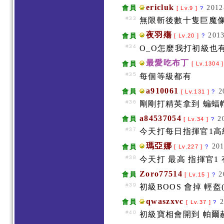
ericluk
2012
會員
[ Lv.9 ]
?
#33
無限斬後數十隻巨魔像
夜羽殤
2013
會員
[ Lv.20 ]
?
#34
O_O怎麼我打初級也有
最愛吃布丁
會員
[ Lv.1304 
#35
每個等級都有
a910061
2
會員
[ Lv.131 ]
?
#36
剛剛打精英拿到 蝙蝠
a84537054
2
會員
[ Lv.34 ]
?
#37
今天打每日指揮官1高
瑪亞娜
201
會員
[ Lv.227 ]
?
#38
今天打 最高 指揮官1
Zoro77514
2
會員
[ Lv.15 ]
?
#39
初級BOOS 會掉 輕盔
qwaszxvc
2
會員
[ Lv.37 ]
?
#40
初級寶相會開到 帕爾