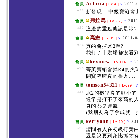
Artoria
2011-
會員
[ Lv.4 ]
?
#22
新發現....中級寶箱
弗拉烏
2011
會員
[ Lv.25 ]
?
#23
這邊的重點應該是冰2
高志
2011-0
會員
[ Lv.11 ]
?
#24
真的會掉冰2嗎?
我打了十幾場都沒看到=
kevincw
2
會員
[ Lv.114 ]
?
#25
菁英寶箱會掉R4的火球
開寶箱時真的很火.....
tomson54321
會員
[ Lv.29 ]
#26
冰2的機率真的頗小
通常是打不了來高的
真的都是運氣
(我朋友為了拿成就，打了
kerryann
20
會員
[ Lv.10 ]
?
#27
請問有人在初級打黃白
還是說要到萊比抓才