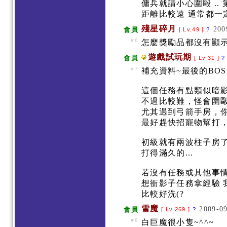
傭兵就請小心圍毆 .
距離比較遠 通常都一
殘星碎月
200
會員
[ Lv.49 ]
?
#6
怎麼獎勵品都沒有顯示
遊戲試玩期
會員
[ Lv.31 ]
?
#7
補充資料~最後的BOS
這個任務有點類似暗
不過比較難，怪會圍
尤其遇到弓箭手房，
最好趕快招寵物幫打
初級就有兩波柱子房
打得滿久的...
若沒有任務或其他事
想衝影子任務拿經驗
比較好洗(?
雪魔
2009-09
會員
[ Lv.269 ]
?
#8
白巨魔很小隻~^^~