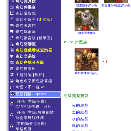
奇幻寫真館
暗影箭手(Type2)
暗影傭兵(輕鎧)(Type2)
奇幻伸展台
奇幻電影院
奇幻小幫手
[走私販]
奇幻圖書館
奇幻氣象局
暗影戰士(鎧)
奇幻留言版
[精華區]
BOSS弗魔族
奇幻閒聊區
奇幻遊戲看板查詢器
奇幻交易版
1
×
奇幻序號分享版
奇幻投票所
暗影指揮官(Type2)
主題討論
[焦點]
角色名字顏色計算器
奇怪？不一樣
#5
更新頁面 - Update
初級獎勵寶箱
[任務][主線任務]
火的結晶
G25主線任務 - 日蝕
土的結晶
[任務][主線/故事劇情]
寵物訓練師任務
水的結晶
[遊戲簡介][地圖]
風的結晶
摩格梅爾