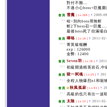
對付不難...
不過小心boss+巨魔圍
雪魔
2009-09
會員
[ Lv.269 ]
?
#9
哈~別向boss用無斬
斬2下boss召一巨魔....
最後boss死了但滿場
嗶咯
2011-02-
會員
[ Lv.19 ]
?
#10
菁英級報酬
exp : 126000
金弊: 12400
Seven羽
2011
會員
[ Lv.18 ]
?
#11
初級開過精英岩石,中
獄一弒魂
201
會員
[ Lv.25 ]
?
#12
全程人物爆烈n1和寵物
秋風孤寂
2
會員
[ Lv.91 ]
?
#13
高級的也只有出一波耶
太陰
2011-02-
會員
[ Lv.13 ]
?
#14