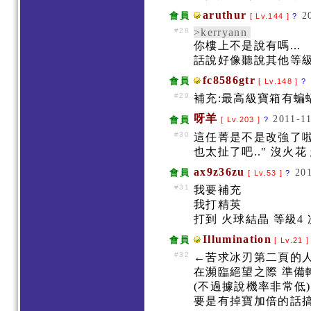
aruthur
2
會員
[ Lv.144 ]
?
#28
>kerryann
你樓上不是說有嗎...
話說好像聽說其他等
fc8586gtr
會員
[ Lv.148 ]
?
#29
補充:最高級寶箱有蝙蝠
呀羊
2011-11
會員
[ Lv.203 ]
?
#30
這任菁是不是改強了啦
也太扯了吧.." 沒火花 
ax9z36zu
201
會員
[ Lv.53 ]
?
#31
我要補充
我打精英
打到 火球結晶 等級4 
Illumination
會員
[ Lv.21 
#32
←苦求冰刃第二頁的
在瀕臨絕望之際 準備轉
(不過據說機率非常低
要是有掉寶加倍的話搞