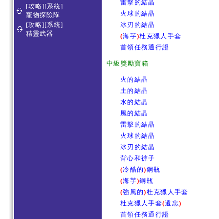
雷擊的結晶
[攻略][系統]
火球的結晶
寵物探險隊
[攻略][系統]
冰刃的結晶
精靈武器
(
海芋
)
杜克獵人手套
首領任務通行證
中級獎勵寶箱
火的結晶
土的結晶
水的結晶
風的結晶
雷擊的結晶
火球的結晶
冰刃的結晶
背心和褲子
(
冷酷的
)
鋼瓶
(
海芋
)
鋼瓶
(
強風的
)
杜克獵人手套
杜克獵人手套
(
遺忘
)
首領任務通行證