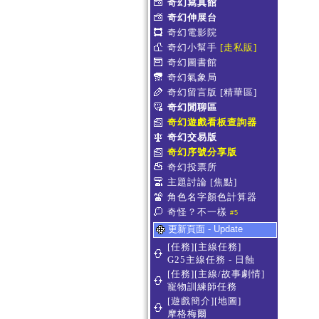
奇幻寫真館
奇幻伸展台
奇幻電影院
奇幻小幫手
[走私販]
奇幻圖書館
奇幻氣象局
奇幻留言版
[精華區]
奇幻閒聊區
奇幻遊戲看板查詢器
奇幻交易版
奇幻序號分享版
奇幻投票所
主題討論
[焦點]
角色名字顏色計算器
奇怪？不一樣
#5
更新頁面 - Update
[任務][主線任務]
G25主線任務 - 日蝕
[任務][主線/故事劇情]
寵物訓練師任務
[遊戲簡介][地圖]
摩格梅爾