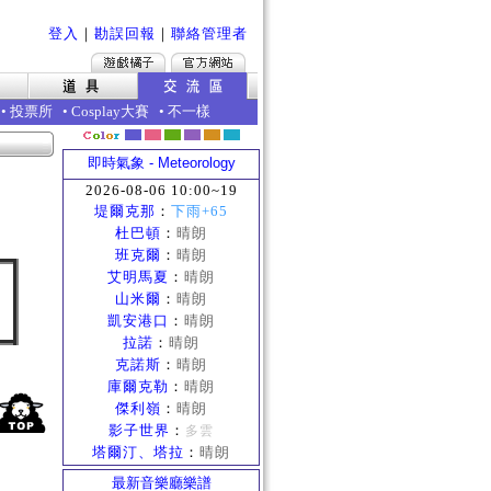
登入
｜
勘誤回報
｜
聯絡管理者
•
投票所
•
Cosplay大賽
•
不一樣
即時氣象 - Meteorology
2026-08-06 10:00~19
堤爾克那
：
下雨+65
杜巴頓
：
晴朗
班克爾
：
晴朗
艾明馬夏
：
晴朗
山米爾
：
晴朗
凱安港口
：
晴朗
拉諾
：
晴朗
克諾斯
：
晴朗
庫爾克勒
：
晴朗
傑利嶺
：
晴朗
影子世界
：
多雲
塔爾汀、塔拉
：
晴朗
最新音樂廳樂譜