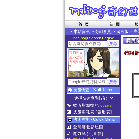
•
本站資訊
•
奇幻會員
•
留言版
•
主
Mabinogi Search Engine
錯誤
奇幻世界
並不是官
方網站喔
♥
技能快查 - Skill Jump
數值增加技能
Update !
技能消耗表
[強度表]
快速功能 - Quick Menu
愛爾琳世界地圖
魔力賦予
[喜愛]