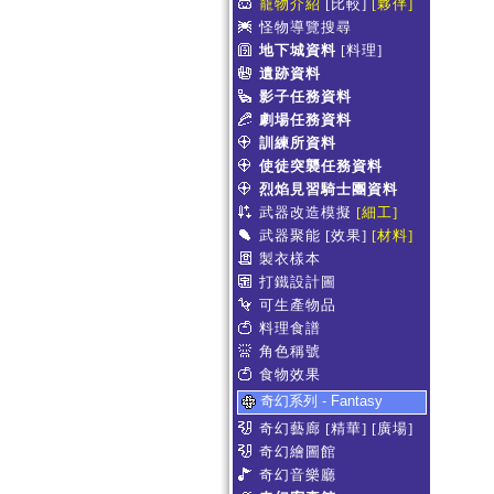
寵物介紹
[比較]
[夥伴]
怪物導覽搜尋
地下城資料
[料理]
遺跡資料
影子任務資料
劇場任務資料
訓練所資料
使徒突襲任務資料
烈焰見習騎士團資料
武器改造模擬
[細工]
武器聚能
[效果]
[材料]
製衣樣本
打鐵設計圖
可生產物品
料理食譜
角色稱號
食物效果
奇幻系列 - Fantasy
奇幻藝廊
[精華]
[廣場]
奇幻繪圖館
奇幻音樂廳