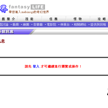
題討論
•
藝廊
•
繪圖
•
音樂廳
•
電影院
•
伸展台
•
相關網站
•
提供與回報
訊息
請先
登入
才可繼續進行瀏覽或操作！