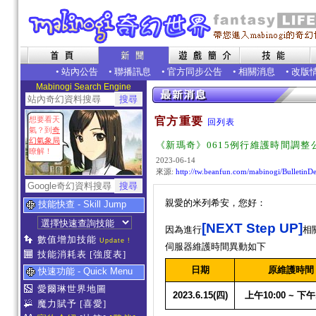
•
站內公告
•
聯播訊息
•
官方同步公告
•
相關消息
•
改版
Mabinogi Search Engine
想要看天
官方重要
回列表
氣？到
奇
幻氣象局
《新瑪奇》0615例行維護時間調整
瞭解！
2023-06-14
來源:
http://tw.beanfun.com/mabinogi/Bulletin
親愛的米列希安，您好：
技能快查 - Skill Jump
[NEXT Step UP]
因為進行
相
數值增加技能
Update !
伺服器維護時間異動如下
技能消耗表
[強度表]
日期
原維護時間
快速功能 - Quick Menu
愛爾琳世界地圖
2023.6.15(
四
)
上午
10:00 ~
下午
魔力賦予
[喜愛]