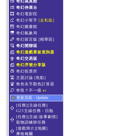
奇幻寫真館
奇幻伸展台
奇幻電影院
奇幻小幫手
[走私販]
奇幻圖書館
奇幻氣象局
奇幻留言版
[精華區]
奇幻閒聊區
奇幻遊戲看板查詢器
奇幻交易版
奇幻序號分享版
奇幻投票所
主題討論
[焦點]
角色名字顏色計算器
奇怪？不一樣
#5
更新頁面 - Update
[任務][主線任務]
G25主線任務 - 日蝕
[任務][主線/故事劇情]
寵物訓練師任務
[遊戲簡介][地圖]
摩格梅爾