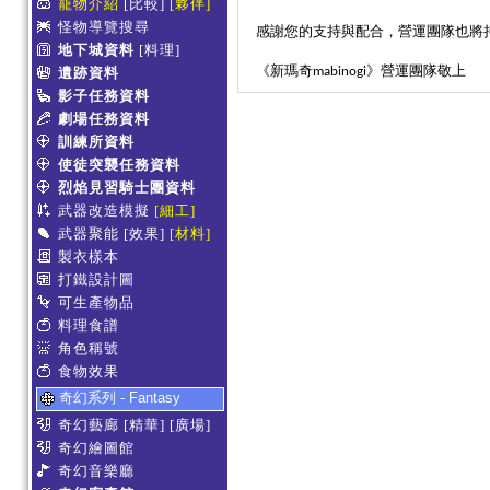
寵物介紹
[比較]
[夥伴]
怪物導覽搜尋
感謝您的支持與配合，營運團隊也將
地下城資料
[料理]
《新瑪奇
》營運團隊敬上
遺跡資料
mabinogi
影子任務資料
劇場任務資料
訓練所資料
使徒突襲任務資料
烈焰見習騎士團資料
武器改造模擬
[細工]
武器聚能
[效果]
[材料]
製衣樣本
打鐵設計圖
可生產物品
料理食譜
角色稱號
食物效果
奇幻系列 - Fantasy
奇幻藝廊
[精華]
[廣場]
奇幻繪圖館
奇幻音樂廳