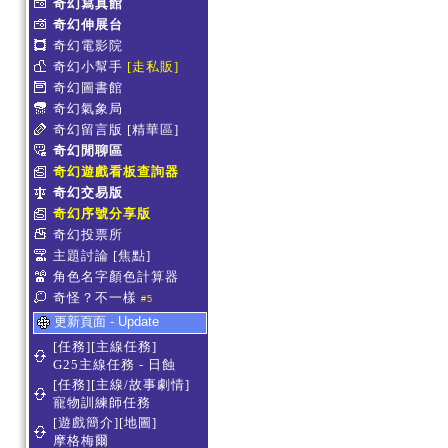
奇幻寫真館
奇幻伸展台
奇幻電影院
奇幻小幫手
[走私販]
奇幻圖書館
奇幻氣象局
奇幻留言版
[精華區]
奇幻閒聊區
奇幻遊戲看板查詢器
奇幻交易版
奇幻序號分享版
奇幻投票所
主題討論
[焦點]
角色名字顏色計算器
奇怪？不一樣
#5
更新頁面 - Update
[任務][主線任務]
G25主線任務 - 日蝕
[任務][主線/故事劇情]
寵物訓練師任務
[遊戲簡介][地圖]
摩格梅爾