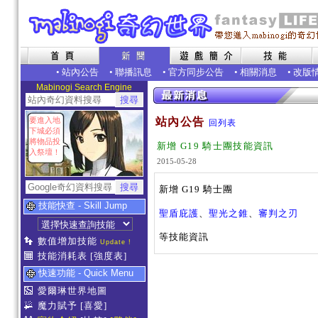
•
站內公告
•
聯播訊息
•
官方同步公告
•
相關消息
•
改版
Mabinogi Search Engine
要進入地
站內公告
回列表
下城必須
將物品投
新增 G19 騎士團技能資訊
入祭壇！
2015-05-28
新增 G19 騎士團
技能快查 - Skill Jump
聖盾庇護
、
聖光之錐
、
審判之刃
等技能資訊
數值增加技能
Update !
技能消耗表
[強度表]
快速功能 - Quick Menu
愛爾琳世界地圖
魔力賦予
[喜愛]