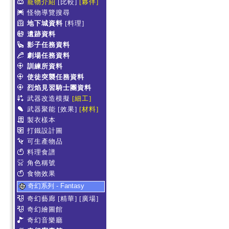
寵物介紹
[比較]
[夥伴]
怪物導覽搜尋
地下城資料
[料理]
遺跡資料
影子任務資料
劇場任務資料
訓練所資料
使徒突襲任務資料
烈焰見習騎士團資料
武器改造模擬
[細工]
武器聚能
[效果]
[材料]
製衣樣本
打鐵設計圖
可生產物品
料理食譜
角色稱號
食物效果
奇幻系列 - Fantasy
奇幻藝廊
[精華]
[廣場]
奇幻繪圖館
奇幻音樂廳