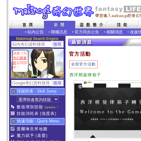
•
站內公告
•
聯播訊息
•
官方同步公告
•
相關消息
•
改版
Mabinogi Search Engine
讀書？到
官方活動
奇幻圖書
館
去閱讀
全部官方活動
吧！
西洋棋旋律箱子
技能快查 - Skill Jump
數值增加技能
Update !
技能消耗表
[強度表]
快速功能 - Quick Menu
愛爾琳世界地圖
魔力賦予
[喜愛]