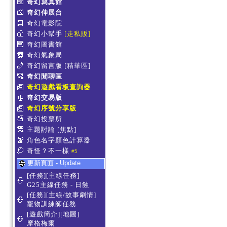
奇幻寫真館
奇幻伸展台
奇幻電影院
奇幻小幫手
[走私販]
奇幻圖書館
奇幻氣象局
奇幻留言版
[精華區]
奇幻閒聊區
奇幻遊戲看板查詢器
奇幻交易版
奇幻序號分享版
奇幻投票所
主題討論
[焦點]
角色名字顏色計算器
奇怪？不一樣
#5
更新頁面 - Update
[任務][主線任務]
G25主線任務 - 日蝕
[任務][主線/故事劇情]
寵物訓練師任務
[遊戲簡介][地圖]
摩格梅爾