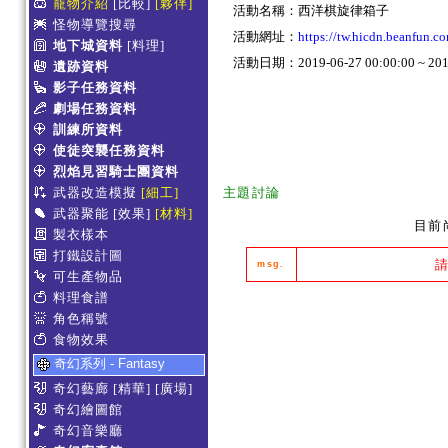
寵物介紹
[比較]
[夥伴]
活動名稱：西洋棋旋律箱子
怪物導覽搜尋
活動網址：
https://tw.hicdn.beanfun
地下城資料
[料理]
活動日期：2019-06-27 00:00:00 ~ 2019
遺跡資料
影子任務資料
劇場任務資料
訓練所資料
使徒突襲任務資料
烈焰見習騎士團資料
武器改造模擬
[細工]
主題討論
武器聚能
[效果]
[材料]
目前
製衣樣本
打鐵設計圖
msg.
可生產物品
料理食譜
角色稱號
食物效果
奇幻系列 - Fantasy
奇幻藝廊
[精華]
[廣場]
奇幻繪圖館
奇幻音樂廳