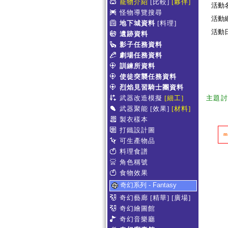
寵物介紹
[比較]
[夥伴]
活動
怪物導覽搜尋
活動
地下城資料
[料理]
活動日期
遺跡資料
影子任務資料
劇場任務資料
訓練所資料
使徒突襲任務資料
烈焰見習騎士團資料
武器改造模擬
[細工]
主題
武器聚能
[效果]
[材料]
製衣樣本
打鐵設計圖
m
可生產物品
料理食譜
角色稱號
食物效果
奇幻系列 - Fantasy
奇幻藝廊
[精華]
[廣場]
奇幻繪圖館
奇幻音樂廳