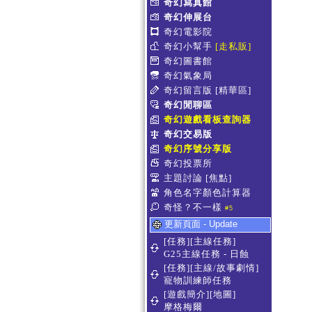
奇幻寫真館
奇幻伸展台
奇幻電影院
奇幻小幫手
[走私販]
奇幻圖書館
奇幻氣象局
奇幻留言版
[精華區]
奇幻閒聊區
奇幻遊戲看板查詢器
奇幻交易版
奇幻序號分享版
奇幻投票所
主題討論
[焦點]
角色名字顏色計算器
奇怪？不一樣
#5
更新頁面 - Update
[任務][主線任務]
G25主線任務 - 日蝕
[任務][主線/故事劇情]
寵物訓練師任務
[遊戲簡介][地圖]
摩格梅爾