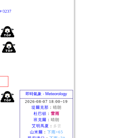
D=3237
即時氣象 - Meteorology
2026-08-07 18:00~19
堤爾克那
：
晴朗
杜巴頓
：
雷雨
班克爾
：
晴朗
艾明馬夏
：
多雲
山米爾
：
下雨+65