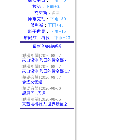
凱安港口
：
下雨+70
拉諾
：
下雨+65
克諾斯
：
多雲
庫爾克勒
：
下雨+80
傑利嶺
：
下雨+45
影子世界
：
下雨+45
塔爾汀、塔拉
：
下雨+65
最新音樂廳樂譜
[動漫相關] 2026-08-07
來自深淵 烈日的黃金鄉 -
Gravity
[動漫相關] 2026-08-07
來自深淵 烈日的黃金鄉 OP
- かたち(Katachi)
[華語音樂] 2026-08-07
像煙火愛過
[華語音樂] 2026-08-06
起風了 - 周深
[動漫相關] 2026-08-06
真蓋塔機器人 世界最後之
日OP2 HEATS