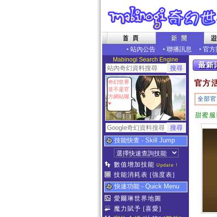
•
站內公告
•
聯播訊息
•
官方
Mabinogi Search Engine
奇幻世界
官方
並不是官
方網站喔
全部官
♥
甜蜜服
技能快查 - Skill Jump
數值增加技能
Update !
技能消耗表
[強度表]
快速功能 - Quick Menu
愛爾琳世界地圖
魔力賦予
[喜愛]