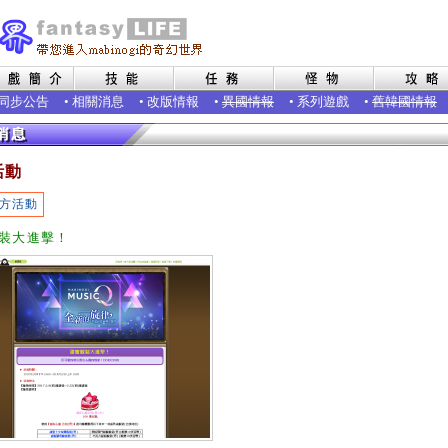
同步公告
•
相關消息
•
改版情報
•
異國情報
•
系列遊戲
•
舊韓國情報
活動
方活動
裝大進擊！