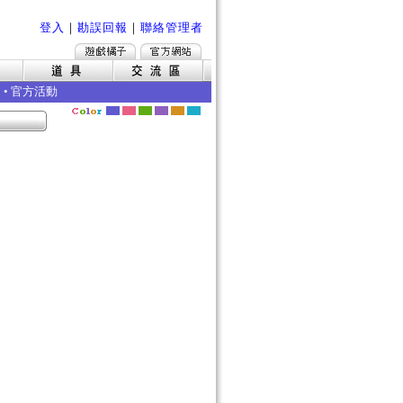
登入
｜
勘誤回報
｜
聯絡管理者
•
官方活動