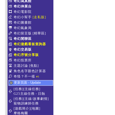
奇幻寫真館
奇幻伸展台
奇幻電影院
奇幻小幫手
[走私販]
奇幻圖書館
奇幻氣象局
奇幻留言版
[精華區]
奇幻閒聊區
奇幻遊戲看板查詢器
奇幻交易版
奇幻序號分享版
奇幻投票所
主題討論
[焦點]
角色名字顏色計算器
奇怪？不一樣
#5
更新頁面 - Update
[任務][主線任務]
G25主線任務 - 日蝕
[任務][主線/故事劇情]
寵物訓練師任務
[遊戲簡介][地圖]
摩格梅爾