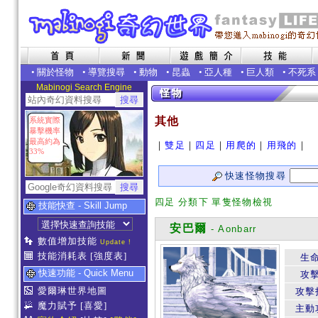
•
關於怪物
•
導覽搜尋
•
動物
•
昆蟲
•
亞人種
•
巨人類
•
不死系
Mabinogi Search Engine
其他
系統實際
暴擊機率
最高約為
｜
雙足
｜
四足
｜
用爬的
｜
用飛的
｜
33%
快速怪物搜尋
四足 分類下 單隻怪物檢視
技能快查 - Skill Jump
安巴爾
- Aonbarr
數值增加技能
Update !
技能消耗表
[強度表]
生
快速功能 - Quick Menu
攻
愛爾琳世界地圖
攻擊
魔力賦予
[喜愛]
主動