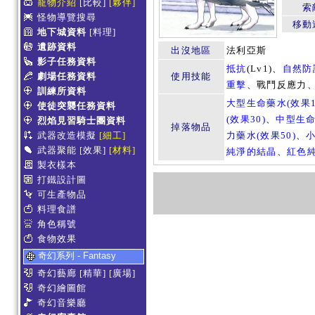
寵物介紹
[比較]
[夥伴]
索
怪物導覽搜尋
移動
地下城資料
[料理]
遺跡資料
出沒地區
法利亞斯
影子任務資料
抵抗
(Lv1)、
自然防
劇場任務資料
使用技能
重擊
、戰鬥反應力
訓練所資料
大型生命藥水(效果1
使徒突襲任務資料
(效果30)
、
中型生命
烈焰見習騎士團資料
掉落物品
武器改造模擬
[細工]
力藥水(效果50)
、
小
武器聚能
[效果]
[材料]
純淨的結晶
、
紅色
製衣樣本
打鐵設計圖
可生產物品
料理食譜
角色稱號
食物效果
奇幻系列 - Fantasy
奇幻藝廊
[精華]
[廣場]
奇幻繪圖館
奇幻音樂廳