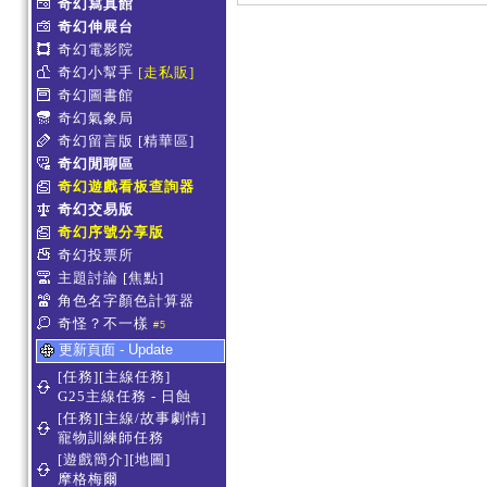
奇幻寫真館
奇幻伸展台
奇幻電影院
奇幻小幫手
[走私販]
奇幻圖書館
奇幻氣象局
奇幻留言版
[精華區]
奇幻閒聊區
奇幻遊戲看板查詢器
奇幻交易版
奇幻序號分享版
奇幻投票所
主題討論
[焦點]
角色名字顏色計算器
奇怪？不一樣
#5
更新頁面 - Update
[任務][主線任務]
G25主線任務 - 日蝕
[任務][主線/故事劇情]
寵物訓練師任務
[遊戲簡介][地圖]
摩格梅爾