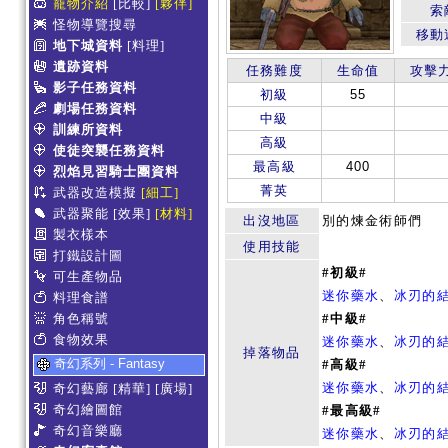
寵物介紹
[比較]
[夥伴]
索
怪物導覽搜尋
移動
地下城資料
[料理]
遺跡資料
任務難度
生命值
攻擊
影子任務資料
初級
55
劇場任務資料
中級
訓練所資料
高級
使徒突襲任務資料
最高級
400
烈焰見習騎士團資料
菁英
武器改造模擬
[細工]
武器聚能
[效果]
[材料]
出沒地區
別的煉金術師們
製衣樣本
使用技能
打鐵設計圖
#初級#
可生產物品
迷你藥水
、
冰刃的
料理食譜
角色稱號
#中級#
食物效果
迷你藥水
、
冰刃的
掉落物品
奇幻系列 - Fantasy
#高級#
迷你藥水
、
冰刃的
奇幻藝廊
[精華]
[廣場]
奇幻繪圖館
#最高級#
奇幻音樂廳
迷你藥水
、
冰刃的