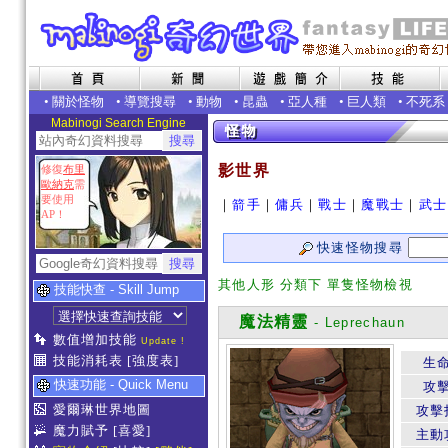
•
關於怪物
•
導覽搜尋
•
動物
•
昆蟲
•
亞人種
•
巨人類
•
不死系
Mabinogi Search Engine
影世界
修復
布里
歐納克
需
要使用
｜
箭手
｜
傭兵
｜
戰士
｜
魔戰士
｜
武士
AP！
快速怪物搜尋
其他人形 分類下 單隻怪物檢視
技能快查 - Skill Jump
魔法精靈
- Leprechaun
數值增加技能
Update !
技能消耗表
[強度表]
生
快速功能 - Quick Menu
攻
愛爾琳世界地圖
攻擊
魔力賦予
[喜愛]
主動