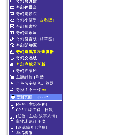
奇幻寫真館
奇幻伸展台
奇幻電影院
奇幻小幫手
[走私販]
奇幻圖書館
奇幻氣象局
奇幻留言版
[精華區]
奇幻閒聊區
奇幻遊戲看板查詢器
奇幻交易版
奇幻序號分享版
奇幻投票所
主題討論
[焦點]
角色名字顏色計算器
奇怪？不一樣
#5
更新頁面 - Update
[任務][主線任務]
G25主線任務 - 日蝕
[任務][主線/故事劇情]
寵物訓練師任務
[遊戲簡介][地圖]
摩格梅爾