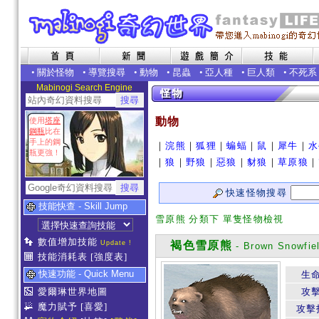
•
關於怪物
•
導覽搜尋
•
動物
•
昆蟲
•
亞人種
•
巨人類
•
不死系
Mabinogi Search Engine
動物
使用
塔座
鋼瓶
比在
手上的鋼
｜
浣熊
｜
狐狸
｜
蝙蝠
｜
鼠
｜
犀牛
｜
水
瓶更強！
｜
狼
｜
野狼
｜
惡狼
｜
豺狼
｜
草原狼
｜
快速怪物搜尋
技能快查 - Skill Jump
雪原熊 分類下 單隻怪物檢視
數值增加技能
Update !
褐色雪原熊
- Brown Snowfie
技能消耗表
[強度表]
快速功能 - Quick Menu
生
愛爾琳世界地圖
攻
魔力賦予
[喜愛]
攻擊