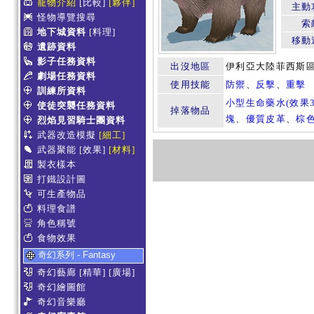
寵物介紹
[比較]
[夥伴]
主動
怪物導覽搜尋
索
地下城資料
[料理]
移動
遺跡資料
影子任務資料
出沒地區
伊利亞大陸菲西斯
劇場任務資料
使用技能
防禦
、
反擊
、
重擊
訓練所資料
小型生命藥水(效果3
使徒突襲任務資料
掉落物品
塊
、
優質皮革
、
棕
烈焰見習騎士團資料
武器改造模擬
[細工]
武器聚能
[效果]
[材料]
製衣樣本
打鐵設計圖
可生產物品
料理食譜
角色稱號
食物效果
奇幻系列 - Fantasy
奇幻藝廊
[精華]
[廣場]
奇幻繪圖館
奇幻音樂廳