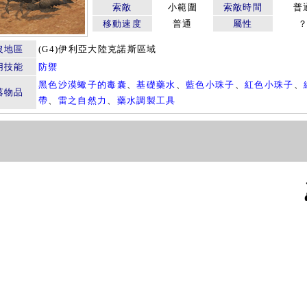
索敵
小範圍
索敵時間
普
移動速度
普通
屬性
沒地區
(G4)伊利亞大陸克諾斯區域
用技能
防禦
黑色沙漠蠍子的毒囊
、
基礎藥水
、
藍色小珠子
、
紅色小珠子
、
落物品
帶
、
雷之自然力
、
藥水調製工具