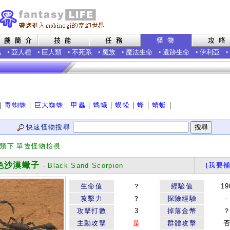
蟲
•
亞人種
•
巨人類
•
不死系
•
魔族
•
魔法生命
•
遺跡生命
•
伊利亞
•
｜
毒蜘蛛
｜
巨大蜘蛛
｜
甲蟲
｜
螞蟻
｜
蜈蚣
｜
蜂
｜
蜻蜓
｜
快速怪物搜尋
分類下 單隻怪物檢視
沙漠蠍子
[我要補
- Black Sand Scorpion
生命值
？
經驗值
19
攻擊力
？
探險經驗
-
攻擊打數
3
掉落金幣
主動攻擊
是
群體攻擊