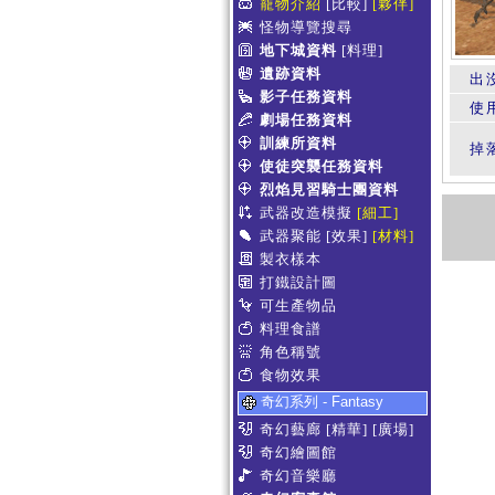
寵物介紹
[比較]
[夥伴]
怪物導覽搜尋
地下城資料
[料理]
遺跡資料
出
影子任務資料
使
劇場任務資料
訓練所資料
掉
使徒突襲任務資料
烈焰見習騎士團資料
武器改造模擬
[細工]
武器聚能
[效果]
[材料]
製衣樣本
打鐵設計圖
可生產物品
料理食譜
角色稱號
食物效果
奇幻系列 - Fantasy
奇幻藝廊
[精華]
[廣場]
奇幻繪圖館
奇幻音樂廳