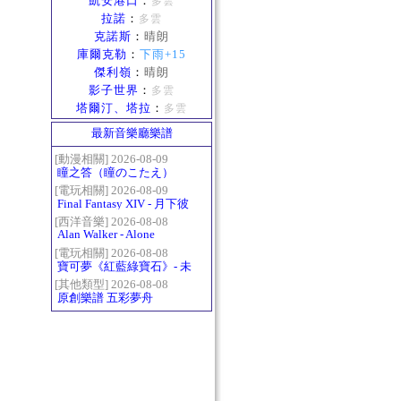
凱安港口
：
多雲
拉諾
：
多雲
克諾斯
：
晴朗
庫爾克勒
：
下雨+15
傑利嶺
：
晴朗
影子世界
：
多雲
塔爾汀、塔拉
：
多雲
最新音樂廳樂譜
[動漫相關] 2026-08-09
瞳之答（瞳のこたえ）
[電玩相關] 2026-08-09
Final Fantasy XIV - 月下彼
岸花 ～蛮神ツクヨミ討滅
[西洋音樂] 2026-08-08
Alan Walker - Alone
戦～
[電玩相關] 2026-08-08
寶可夢《紅藍綠寶石》- 未
白鎮BGM (Littleroot Town)
[其他類型] 2026-08-08
原創樂譜 五彩夢舟