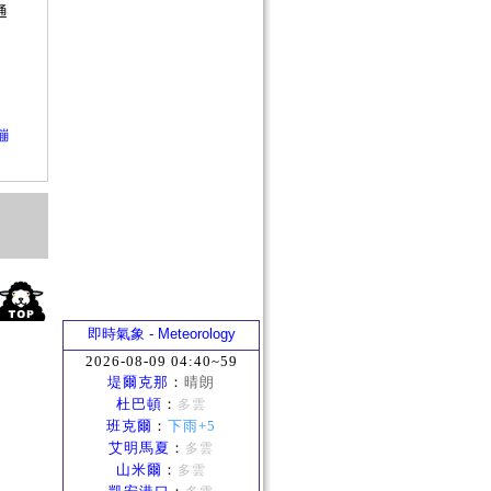
通
？
繃
即時氣象 - Meteorology
2026-08-09 04:40~59
堤爾克那
：
晴朗
杜巴頓
：
多雲
班克爾
：
下雨+5
艾明馬夏
：
多雲
山米爾
：
多雲