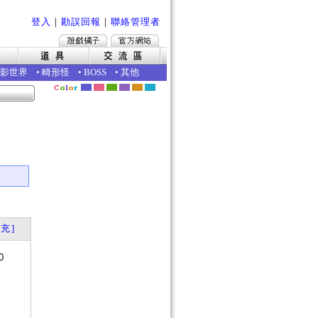
登入
｜
勘誤回報
｜
聯絡管理者
影世界
•
畸形怪
•
BOSS
•
其他
充]
0
？
否