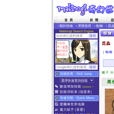
•
關於怪物
•
導覽搜尋
•
動物
•
昆
Mabinogi Search Engine
昆蟲
你知道
嗎？
史帝
華
外號是
｜
蜘蛛
麵包超人
蠍子 
技能快查 - Skill Jump
黑色
數值增加技能
Update !
技能消耗表
[強度表]
快速功能 - Quick Menu
愛爾琳世界地圖
魔力賦予
[喜愛]