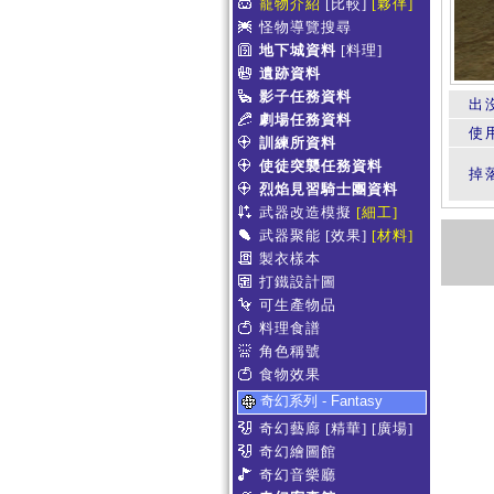
寵物介紹
[比較]
[夥伴]
怪物導覽搜尋
地下城資料
[料理]
遺跡資料
影子任務資料
出
劇場任務資料
使
訓練所資料
使徒突襲任務資料
掉
烈焰見習騎士團資料
武器改造模擬
[細工]
武器聚能
[效果]
[材料]
製衣樣本
打鐵設計圖
可生產物品
料理食譜
角色稱號
食物效果
奇幻系列 - Fantasy
奇幻藝廊
[精華]
[廣場]
奇幻繪圖館
奇幻音樂廳