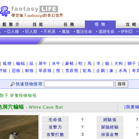
蟲
•
亞人種
•
巨人類
•
不死系
•
魔族
•
魔法生命
•
遺跡生命
•
伊利亞
•
｜
狐狸
｜
蝙蝠
｜
鼠
｜
犀牛
｜
水牛
｜
豪豬
｜
蛇
｜
馬
｜
羊
｜
貓
｜
犬狗
｜
獅子
野狼
｜
惡狼
｜
豺狼
｜
草原狼
｜
熊
｜
雪原熊
｜
鴕鳥
｜
企鵝
｜
象
｜
水鳥
｜
奇
快速怪物搜尋
分類下 單隻怪物檢視
洞穴蝙蝠
[我要補
- White Cave Bat
生命值
？
經驗值
攻擊力
？
探險經驗
-
攻擊打數
3
掉落金幣