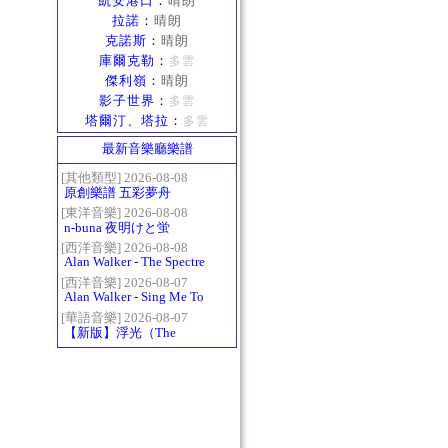
凱安港口
：
晴朗
拉諾
：
晴朗
克諾斯
：
晴朗
庫爾克勒
：
多雲
傑利嶺
：
晴朗
影子世界
：
多雲
塔爾汀、塔拉
：
多雲
最新音樂廳樂譜
[其他類型] 2026-08-08
原創樂譜 五彩夢舟
[東洋音樂] 2026-08-08
n-buna 夜明けと蛍
[西洋音樂] 2026-08-08
Alan Walker - The Spectre
[西洋音樂] 2026-08-07
Alan Walker - Sing Me To
Sleep
[華語音樂] 2026-08-07
【新版】浮光（The
History）：六和弦