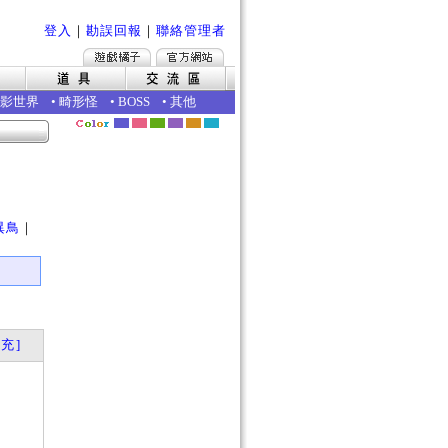
登入
｜
勘誤回報
｜
聯絡管理者
影世界
•
畸形怪
•
BOSS
•
其他
｜
異鳥
｜
充]
？
？