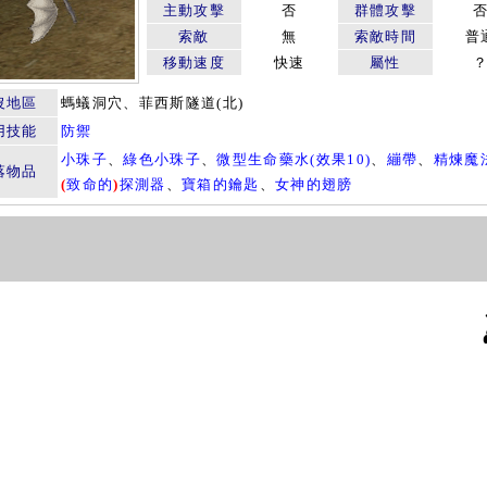
主動攻擊
否
群體攻擊
索敵
無
索敵時間
普
移動速度
快速
屬性
沒地區
螞蟻洞穴、菲西斯隧道(北)
用技能
防禦
小珠子
、
綠色小珠子
、
微型生命藥水(效果10)
、
繃帶
、
精煉魔
落物品
(
致命的
)
探測器
、
寶箱的鑰匙
、
女神的翅膀