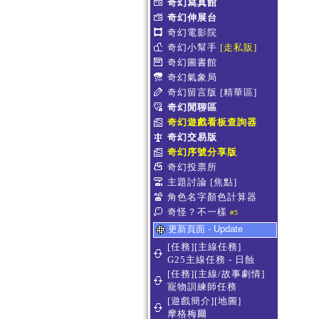
奇幻寫真館
奇幻伸展台
奇幻電影院
奇幻小幫手
[走私販]
奇幻圖書館
奇幻氣象局
奇幻留言版
[精華區]
奇幻閒聊區
奇幻遊戲看板查詢器
奇幻交易版
奇幻序號分享版
奇幻投票所
主題討論
[焦點]
角色名字顏色計算器
奇怪？不一樣
#5
更新頁面 - Update
[任務][主線任務]
G25主線任務 - 日蝕
[任務][主線/故事劇情]
寵物訓練師任務
[遊戲簡介][地圖]
摩格梅爾