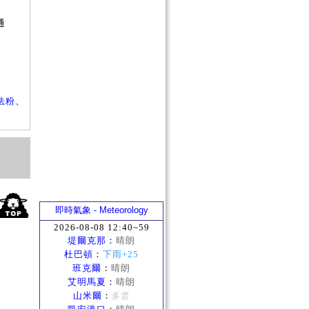
否
通
？
法粉
、
即時氣象 - Meteorology
2026-08-08 12:40~59
堤爾克那
：
晴朗
杜巴頓
：
下雨+25
班克爾
：
晴朗
艾明馬夏
：
晴朗
山米爾
：
多雲