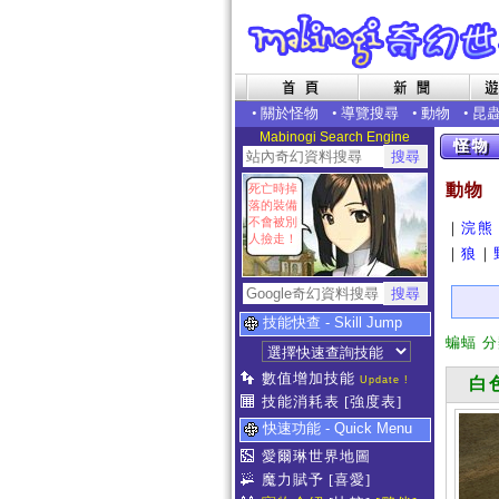
•
關於怪物
•
導覽搜尋
•
動物
•
昆
Mabinogi Search Engine
動物
死亡時掉
落的裝備
不會被別
｜
浣熊
人撿走！
｜
狼
｜
技能快查 - Skill Jump
蝙蝠 
數值增加技能
Update !
白色
技能消耗表
[強度表]
快速功能 - Quick Menu
愛爾琳世界地圖
魔力賦予
[喜愛]