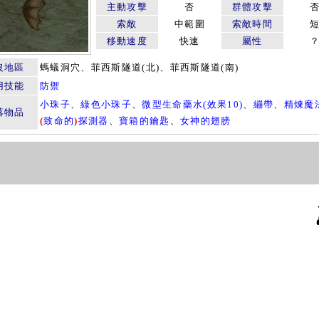
主動攻擊
否
群體攻擊
索敵
中範圍
索敵時間
移動速度
快速
屬性
沒地區
螞蟻洞穴、菲西斯隧道(北)、菲西斯隧道(南)
用技能
防禦
小珠子
、
綠色小珠子
、
微型生命藥水(效果10)
、
繃帶
、
精煉魔
落物品
(
致命的
)
探測器
、
寶箱的鑰匙
、
女神的翅膀