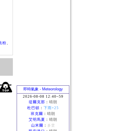
否
短
？
法粉
、
即時氣象 - Meteorology
2026-08-08 12:40~59
堤爾克那
：
晴朗
杜巴頓
：
下雨+25
班克爾
：
晴朗
艾明馬夏
：
晴朗
山米爾
：
多雲