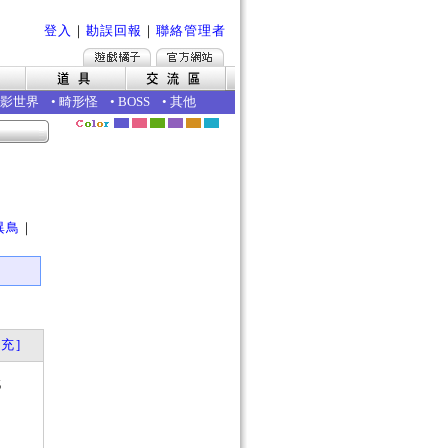
登入
｜
勘誤回報
｜
聯絡管理者
影世界
•
畸形怪
•
BOSS
•
其他
｜
異鳥
｜
充]
5
？