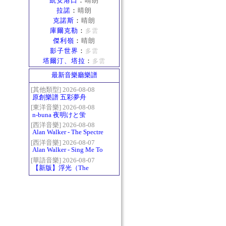
凱安港口
：
晴朗
拉諾
：
晴朗
克諾斯
：
晴朗
庫爾克勒
：
多雲
傑利嶺
：
晴朗
影子世界
：
多雲
塔爾汀、塔拉
：
多雲
最新音樂廳樂譜
[其他類型] 2026-08-08
原創樂譜 五彩夢舟
[東洋音樂] 2026-08-08
n-buna 夜明けと蛍
[西洋音樂] 2026-08-08
Alan Walker - The Spectre
[西洋音樂] 2026-08-07
Alan Walker - Sing Me To
Sleep
[華語音樂] 2026-08-07
【新版】浮光（The
History）：六和弦