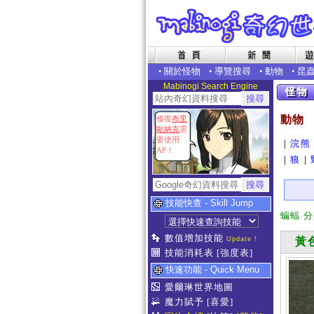
•
關於怪物
•
導覽搜尋
•
動物
•
昆
Mabinogi Search Engine
動物
修復
布里
歐納克
需
要使用
｜
浣熊
AP！
｜
狼
｜
技能快查 - Skill Jump
蝙蝠 
數值增加技能
Update !
黃色
技能消耗表
[強度表]
快速功能 - Quick Menu
愛爾琳世界地圖
魔力賦予
[喜愛]