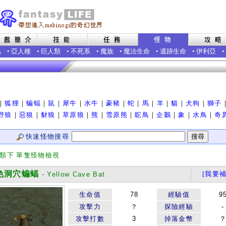
蟲
•
亞人種
•
巨人類
•
不死系
•
魔族
•
魔法生命
•
遺跡生命
•
伊利亞
•
｜
狐狸
｜
蝙蝠
｜
鼠
｜
犀牛
｜
水牛
｜
豪豬
｜
蛇
｜
馬
｜
羊
｜
貓
｜
犬狗
｜
獅子
野狼
｜
惡狼
｜
豺狼
｜
草原狼
｜
熊
｜
雪原熊
｜
鴕鳥
｜
企鵝
｜
象
｜
水鳥
｜
奇
快速怪物搜尋
分類下 單隻怪物檢視
洞穴蝙蝠
[我要補
- Yellow Cave Bat
生命值
78
經驗值
9
攻擊力
？
探險經驗
-
攻擊打數
3
掉落金幣