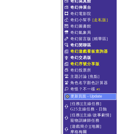
奇幻寫真館
奇幻伸展台
奇幻電影院
奇幻小幫手
[走私販]
奇幻圖書館
奇幻氣象局
奇幻留言版
[精華區]
奇幻閒聊區
奇幻遊戲看板查詢器
奇幻交易版
奇幻序號分享版
奇幻投票所
主題討論
[焦點]
角色名字顏色計算器
奇怪？不一樣
#5
更新頁面 - Update
[任務][主線任務]
G25主線任務 - 日蝕
[任務][主線/故事劇情]
寵物訓練師任務
[遊戲簡介][地圖]
摩格梅爾