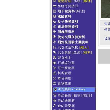
寵物介紹
[比較]
[夥伴]
怪物導覽搜尋
地下城資料
[料理]
遺跡資料
影子任務資料
出
劇場任務資料
使
訓練所資料
使徒突襲任務資料
掉
烈焰見習騎士團資料
武器改造模擬
[細工]
武器聚能
[效果]
[材料]
製衣樣本
打鐵設計圖
可生產物品
料理食譜
角色稱號
食物效果
奇幻系列 - Fantasy
奇幻藝廊
[精華]
[廣場]
奇幻繪圖館
奇幻音樂廳