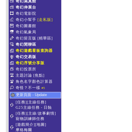
奇幻寫真館
奇幻伸展台
奇幻電影院
奇幻小幫手
[走私販]
奇幻圖書館
奇幻氣象局
奇幻留言版
[精華區]
奇幻閒聊區
奇幻遊戲看板查詢器
奇幻交易版
奇幻序號分享版
奇幻投票所
主題討論
[焦點]
角色名字顏色計算器
奇怪？不一樣
#5
更新頁面 - Update
[任務][主線任務]
G25主線任務 - 日蝕
[任務][主線/故事劇情]
寵物訓練師任務
[遊戲簡介][地圖]
摩格梅爾