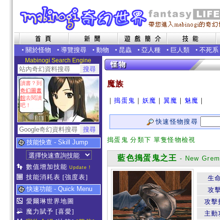
•
關於怪物
•
導覽搜尋
•
動物
•
昆蟲
•
亞人種
•
巨人類
•
不死系
Mabinogi Search Engine
魔族
讀書？到
奇幻圖書
館
去閱讀
｜
搗蛋鬼
｜
妖魔
｜
翼魔
｜
魅魔
｜
吧！
快速怪物搜尋
搗蛋鬼 分類下 單隻怪物檢視
技能快查 - Skill Jump
藍色搗蛋鬼之王
- New Greml
數值增加技能
Update !
技能消耗表
[強度表]
生
快速功能 - Quick Menu
攻
愛爾琳世界地圖
攻擊
魔力賦予
[喜愛]
主動