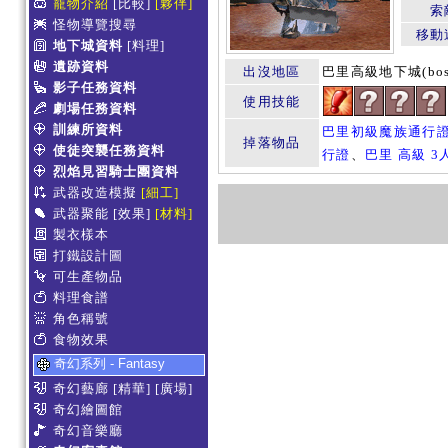
寵物介紹
[比較]
[夥伴]
索
怪物導覽搜尋
移動
地下城資料
[料理]
遺跡資料
出沒地區
巴里高級地下城(boss
影子任務資料
使用技能
劇場任務資料
訓練所資料
巴里初級魔族通行
掉落物品
使徒突襲任務資料
行證
、
巴里 高級 3
烈焰見習騎士團資料
武器改造模擬
[細工]
武器聚能
[效果]
[材料]
製衣樣本
打鐵設計圖
可生產物品
料理食譜
角色稱號
食物效果
奇幻系列 - Fantasy
奇幻藝廊
[精華]
[廣場]
奇幻繪圖館
奇幻音樂廳