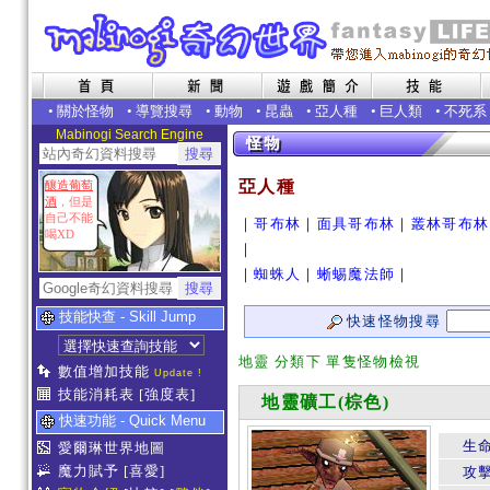
•
關於怪物
•
導覽搜尋
•
動物
•
昆蟲
•
亞人種
•
巨人類
•
不死系
Mabinogi Search Engine
亞人種
釀造葡萄
酒
，但是
自己不能
｜
哥布林
｜
面具哥布林
｜
叢林哥布林
喝XD
｜
｜
蜘蛛人
｜
蜥蜴魔法師
｜
技能快查 - Skill Jump
快速怪物搜尋
地靈 分類下 單隻怪物檢視
數值增加技能
Update !
技能消耗表
[強度表]
地靈礦工(棕色)
快速功能 - Quick Menu
生
愛爾琳世界地圖
魔力賦予
[喜愛]
攻