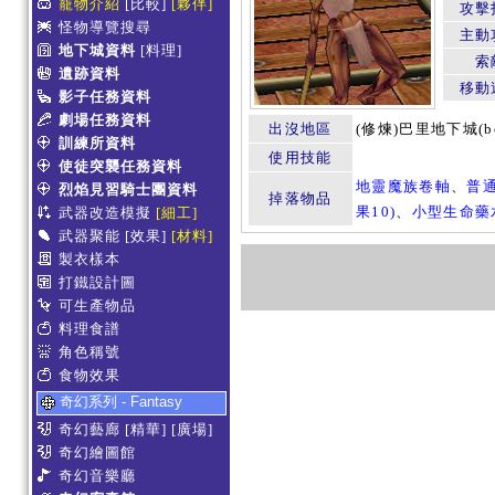
寵物介紹
[比較]
[夥伴]
攻擊
怪物導覽搜尋
主動
地下城資料
[料理]
索
遺跡資料
移動
影子任務資料
劇場任務資料
出沒地區
(修煉)巴里地下城(
b
訓練所資料
使用技能
使徒突襲任務資料
地靈魔族卷軸
、
普
烈焰見習騎士團資料
掉落物品
果10)
、
小型生命藥水
武器改造模擬
[細工]
武器聚能
[效果]
[材料]
製衣樣本
打鐵設計圖
可生產物品
料理食譜
角色稱號
食物效果
奇幻系列 - Fantasy
奇幻藝廊
[精華]
[廣場]
奇幻繪圖館
奇幻音樂廳