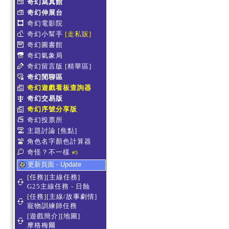
奇幻寫真館
奇幻伸展台
奇幻電影院
奇幻小幫手
[走私販]
奇幻圖書館
奇幻氣象局
奇幻留言版
[精華區]
奇幻閒聊區
奇幻遊戲看板查詢器
奇幻交易版
奇幻序號分享版
奇幻投票所
主題討論
[焦點]
角色名字顏色計算器
奇怪？不一樣
#5
更新頁面 - Update
[任務][主線任務]
G25主線任務 - 日蝕
[任務][主線/故事劇情]
寵物訓練師任務
[遊戲簡介][地圖]
摩格梅爾