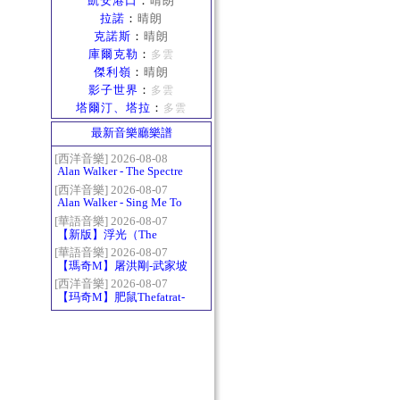
凱安港口
：
晴朗
拉諾
：
晴朗
克諾斯
：
晴朗
庫爾克勒
：
多雲
傑利嶺
：
晴朗
影子世界
：
多雲
塔爾汀、塔拉
：
多雲
最新音樂廳樂譜
[西洋音樂] 2026-08-08
Alan Walker - The Spectre
[西洋音樂] 2026-08-07
Alan Walker - Sing Me To
Sleep
[華語音樂] 2026-08-07
【新版】浮光（The
History）：六和弦
[華語音樂] 2026-08-07
【瑪奇M】屠洪剛-武家坡
2021
[西洋音樂] 2026-08-07
【玛奇M】肥鼠Thefatrat-
Monody