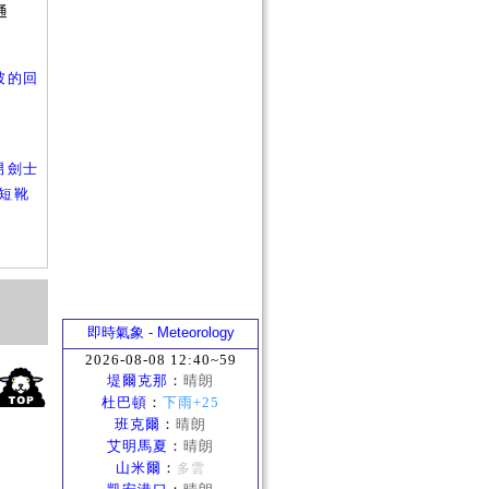
通
？
彼的回
男劍士
短靴
即時氣象 - Meteorology
2026-08-08 12:40~59
堤爾克那
：
晴朗
杜巴頓
：
下雨+25
班克爾
：
晴朗
艾明馬夏
：
晴朗
山米爾
：
多雲