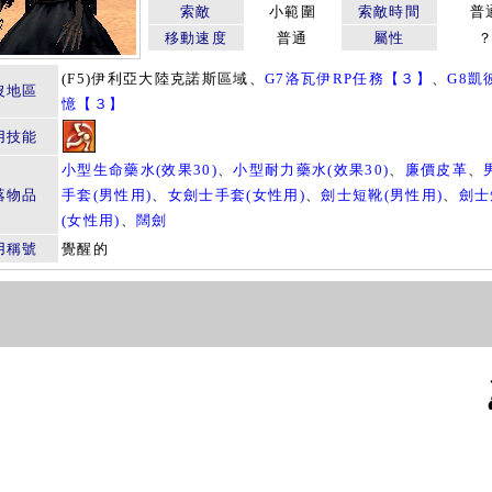
索敵
小範圍
索敵時間
普
移動速度
普通
屬性
(F5)伊利亞大陸克諾斯區域、
G7洛瓦伊RP任務【３】
、
G8凱
沒地區
憶【３】
用技能
小型生命藥水(效果30)
、
小型耐力藥水(效果30)
、
廉價皮革
、
落物品
手套(男性用)
、
女劍士手套(女性用)
、
劍士短靴(男性用)
、
劍士
(女性用)
、
闊劍
用稱號
覺醒的