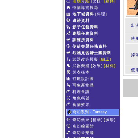
寵物介紹
[比較]
[夥伴]
怪物導覽搜尋
地下城資料
[料理]
遺跡資料
出
影子任務資料
劇場任務資料
使
訓練所資料
使徒突襲任務資料
烈焰見習騎士團資料
掉
武器改造模擬
[細工]
武器聚能
[效果]
[材料]
使
製衣樣本
打鐵設計圖
可生產物品
料理食譜
角色稱號
食物效果
奇幻系列 - Fantasy
奇幻藝廊
[精華]
[廣場]
奇幻繪圖館
奇幻音樂廳