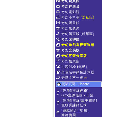
奇幻寫真館
奇幻伸展台
奇幻電影院
奇幻小幫手
[走私販]
奇幻圖書館
奇幻氣象局
奇幻留言版
[精華區]
奇幻閒聊區
奇幻遊戲看板查詢器
奇幻交易版
奇幻序號分享版
奇幻投票所
主題討論
[焦點]
角色名字顏色計算器
奇怪？不一樣
#5
更新頁面 - Update
[任務][主線任務]
G25主線任務 - 日蝕
[任務][主線/故事劇情]
寵物訓練師任務
[遊戲簡介][地圖]
摩格梅爾