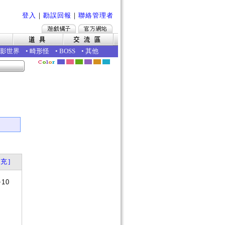
登入
｜
勘誤回報
｜
聯絡管理者
影世界
•
畸形怪
•
BOSS
•
其他
｜
充]
+10
？
否