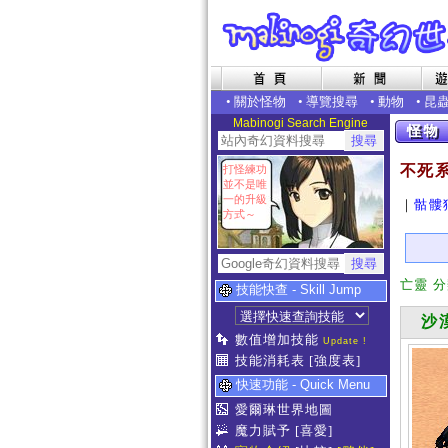
•
關於怪物
•
導覽搜尋
•
動物
•
昆
Mabinogi Search Engine
不死
打怪練功
並不是唯
一的升級
｜
骷髏
方式～
亡靈 
技能快查 - Skill Jump
沙漠
數值增加技能
Update !
技能消耗表
[強度表]
快速功能 - Quick Menu
愛爾琳世界地圖
魔力賦予
[喜愛]