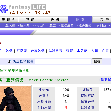
蟲
•
亞人種
•
巨人類
•
不死系
•
魔族
•
魔法生命
•
遺跡生命
•
伊利亞
•
系
狼
｜
骷髏
｜
紅骷髏
｜
金屬骷髏
｜
骷髏幽靈
｜
殭屍
｜
木乃伊
｜
人類
｜
亡靈
快速怪物搜尋
分類下 單隻怪物檢視
亡靈狂信徒
[我要補
- Desert Fanatic Specter
生命值
100
經驗值
187
攻擊力
3~8
探險經驗
-
攻擊打數
3
掉落金幣
主動攻擊
是
群體攻擊