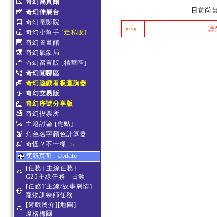
奇幻寫真館
目前尚
奇幻伸展台
奇幻電影院
請
msg.
奇幻小幫手
[走私販]
奇幻圖書館
奇幻氣象局
奇幻留言版
[精華區]
奇幻閒聊區
奇幻遊戲看板查詢器
奇幻交易版
奇幻序號分享版
奇幻投票所
主題討論
[焦點]
角色名字顏色計算器
奇怪？不一樣
#5
更新頁面 - Update
[任務][主線任務]
G25主線任務 - 日蝕
[任務][主線/故事劇情]
寵物訓練師任務
[遊戲簡介][地圖]
摩格梅爾