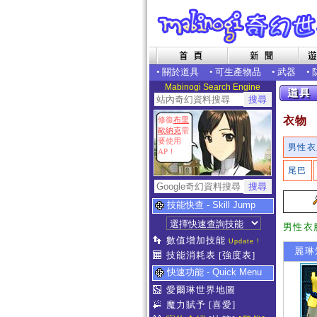
•
關於道具
•
可生產物品
•
武器
•
Mabinogi Search Engine
衣物
修復
布里
歐納克
需
要使用
男性衣
AP！
尾巴
技能快查 - Skill Jump
男性衣
數值增加技能
Update !
麗琳
技能消耗表
[強度表]
快速功能 - Quick Menu
愛爾琳世界地圖
魔力賦予
[喜愛]