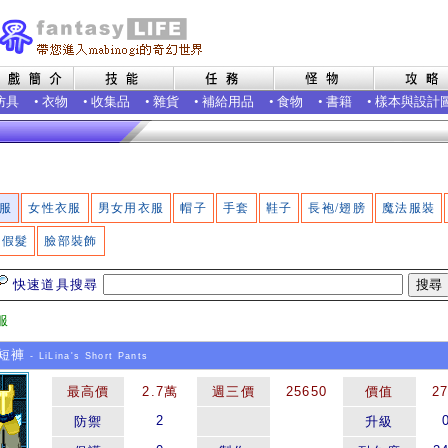
防具
•
衣物
•
收集品
•
雜貨
•
補給用品
•
食物
•
書籍
•
樣本與設計
服
女性衣服
男女用衣服
帽子
手套
鞋子
長袍/翅膀
魔法服裝
假髮
臉部裝飾
快速道具搜尋
服
短褲
- LiLina's Short Pants
最高價
2.7萬
週三價
25650
價值
2
2
防禦
升級