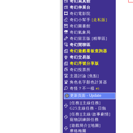
奇幻寫真館
奇幻伸展台
奇幻電影院
奇幻小幫手
[走私販]
奇幻圖書館
奇幻氣象局
奇幻留言版
[精華區]
奇幻閒聊區
奇幻遊戲看板查詢器
奇幻交易版
奇幻序號分享版
奇幻投票所
主題討論
[焦點]
角色名字顏色計算器
奇怪？不一樣
#5
更新頁面 - Update
[任務][主線任務]
G25主線任務 - 日蝕
[任務][主線/故事劇情]
寵物訓練師任務
[遊戲簡介][地圖]
摩格梅爾