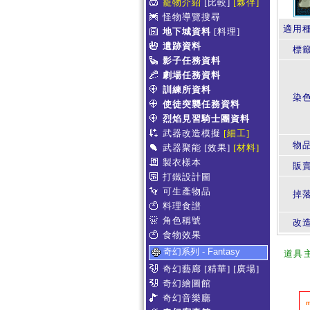
寵物介紹
[比較]
[夥伴]
怪物導覽搜尋
適用
地下城資料
[料理]
遺跡資料
標
影子任務資料
劇場任務資料
訓練所資料
染
使徒突襲任務資料
烈焰見習騎士團資料
武器改造模擬
[細工]
物
武器聚能
[效果]
[材料]
製衣樣本
販賣
打鐵設計圖
可生產物品
掉
料理食譜
角色稱號
改
食物效果
奇幻系列 - Fantasy
道具
奇幻藝廊
[精華]
[廣場]
奇幻繪圖館
奇幻音樂廳