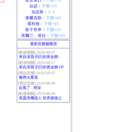
凱安港口
：
下雨+70
拉諾
：
下雨+65
克諾斯
：
多雲
庫爾克勒
：
下雨+80
傑利嶺
：
下雨+45
影子世界
：
下雨+45
塔爾汀、塔拉
：
下雨+65
最新音樂廳樂譜
[動漫相關] 2026-08-07
來自深淵 烈日的黃金鄉 -
Gravity
[動漫相關] 2026-08-07
來自深淵 烈日的黃金鄉 OP
- かたち(Katachi)
[華語音樂] 2026-08-07
像煙火愛過
[華語音樂] 2026-08-06
起風了 - 周深
[動漫相關] 2026-08-06
真蓋塔機器人 世界最後之
日OP2 HEATS