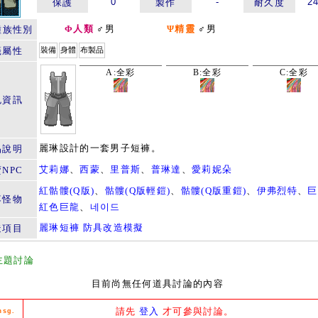
0
-
2
保護
製作
耐久度
Φ人類
♂男
Ψ精靈
♂男
種族性別
籤屬性
裝備
身體
布製品
A:全彩
B:全彩
C:全彩
色資訊
麗琳設計的一套男子短褲。
品說明
艾莉娜
、
西蒙
、
里普斯
、
普琳達
、
愛莉妮朵
NPC
紅骷髏(Q版)
、
骷髏(Q版輕鎧)
、
骷髏(Q版重鎧)
、
伊弗烈特
、
巨
落怪物
紅色巨龍
、
네이드
麗琳短褲 防具改造模擬
造項目
主題討論
目前尚無任何道具討論的內容
請先
登入
才可參與討論。
msg.