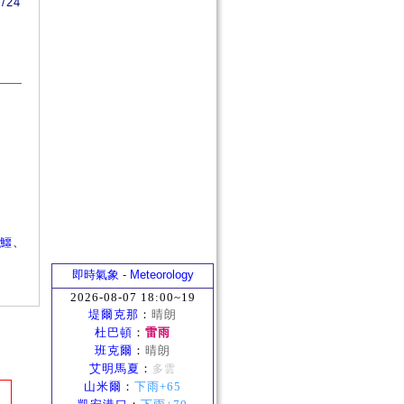
4/24
鱷
、
即時氣象 - Meteorology
2026-08-07 18:00~19
堤爾克那
：
晴朗
杜巴頓
：
雷雨
班克爾
：
晴朗
艾明馬夏
：
多雲
山米爾
：
下雨+65