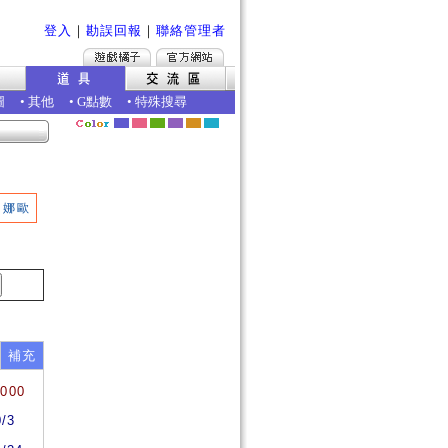
登入
｜
勘誤回報
｜
聯絡管理者
圖
•
其他
•
G點數
•
特殊搜尋
娜歐
補充
7000
0/3