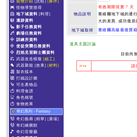
寵物介紹
[比較]
[夥伴]
有效期限現實 7 天
怪物導覽搜尋
地下城資料
[料理]
物品說明
賽維爾地下城的通行
遺跡資料
大的差異. 成功復
影子任務資料
賽維爾高級最後寶
地下城取得
劇場任務資料
訓練所資料
道具主題討論
使徒突襲任務資料
烈焰見習騎士團資料
目前尚
武器改造模擬
[細工]
武器聚能
[效果]
[材料]
請
msg.
製衣樣本
打鐵設計圖
可生產物品
料理食譜
角色稱號
食物效果
奇幻系列 - Fantasy
奇幻藝廊
[精華]
[廣場]
奇幻繪圖館
奇幻音樂廳