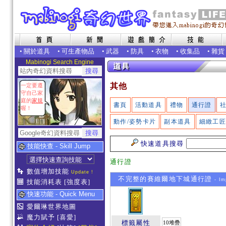
•
關於道具
•
可生產物品
•
武器
•
防具
•
衣物
•
收集品
•
雜貨
Mabinogi Search Engine
其他
一定要遵
守自己家
庭的
家規
書頁
活動道具
禮物
通行證
喔！
動作/姿勢卡片
副本道具
細緻工
快速道具搜尋
技能快查 - Skill Jump
通行證
數值增加技能
Update !
不完整的賽維爾地下城通行證
- Im
技能消耗表
[強度表]
快速功能 - Quick Menu
愛爾琳世界地圖
魔力賦予
[喜愛]
標籤屬性
10堆疊