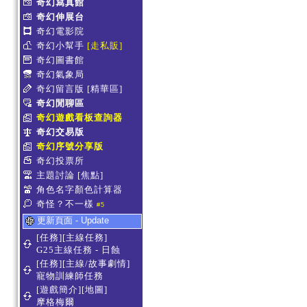
奇幻寫真館
奇幻伸展台
奇幻電影院
奇幻小幫手
[走私販]
奇幻圖書館
奇幻氣象局
奇幻留言版
[精華區]
奇幻閒聊區
奇幻遊戲看板查詢器
奇幻交易版
奇幻序號分享版
奇幻投票所
主題討論
[焦點]
角色名字顏色計算器
奇怪？不一樣
#5
更新頁面 - Update
[任務][主線任務]
G25主線任務 - 日蝕
[任務][主線/故事劇情]
寵物訓練師任務
[遊戲簡介][地圖]
摩格梅爾