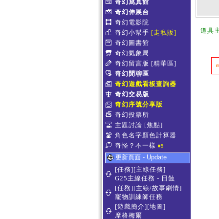
奇幻寫真館
奇幻伸展台
奇幻電影院
道具
奇幻小幫手
[走私販]
奇幻圖書館
奇幻氣象局
奇幻留言版
[精華區]
奇幻閒聊區
奇幻遊戲看板查詢器
奇幻交易版
奇幻序號分享版
奇幻投票所
主題討論
[焦點]
角色名字顏色計算器
奇怪？不一樣
#5
更新頁面 - Update
[任務][主線任務]
G25主線任務 - 日蝕
[任務][主線/故事劇情]
寵物訓練師任務
[遊戲簡介][地圖]
摩格梅爾