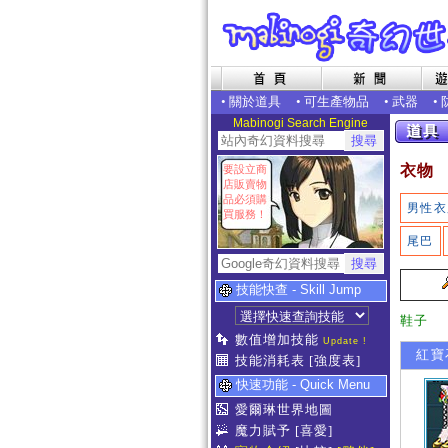
•
關於道具
•
可生產物品
•
武器
•
Mabinogi Search Engine
衣物
要設立商
店販賣物
品必須購
男性衣
買服務！
尾巴
技能快查 - Skill Jump
鞋子
數值增加技能
Update !
紅寶石
技能消耗表
[強度表]
快速功能 - Quick Menu
愛爾琳世界地圖
魔力賦予
[喜愛]