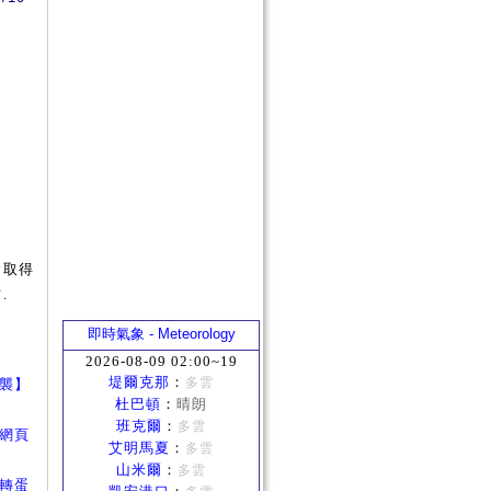
會取得
.
即時氣象 - Meteorology
2026-08-09 02:00~19
堤爾克那
：
多雲
神來襲】
杜巴頓
：
晴朗
班克爾
：
多雲
公主網頁
艾明馬夏
：
多雲
山米爾
：
多雲
令官轉蛋