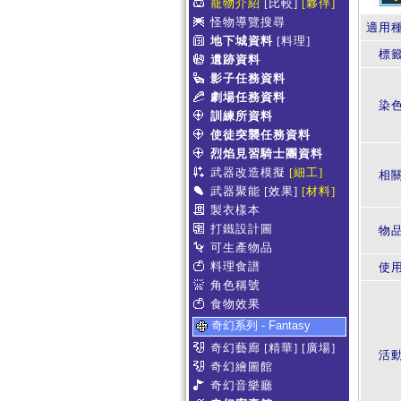
寵物介紹
[比較]
[夥伴]
怪物導覽搜尋
適用
地下城資料
[料理]
標
遺跡資料
影子任務資料
劇場任務資料
染
訓練所資料
使徒突襲任務資料
烈焰見習騎士團資料
武器改造模擬
[細工]
相
武器聚能
[效果]
[材料]
製衣樣本
打鐵設計圖
物
可生產物品
料理食譜
使
角色稱號
食物效果
奇幻系列 - Fantasy
奇幻藝廊
[精華]
[廣場]
活
奇幻繪圖館
奇幻音樂廳