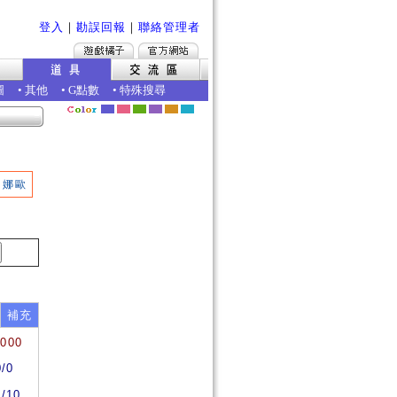
登入
｜
勘誤回報
｜
聯絡管理者
圖
•
其他
•
G點數
•
特殊搜尋
娜歐
補充
0000
0/0
0/10