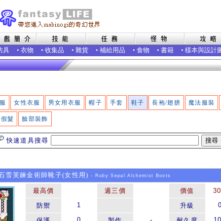
防具
•
衣物
•
收集品
•
雜貨
•
補給用品
•
食物
•
書籍
•
樣本與設計
服
女性衣服
男女用衣服
帽子
手套
鞋子
長袍/翅膀
魔法服裝
假髮
臉部裝飾
快速道具搜尋
雪芙鍊金術師靴子(女性用)
- Ruby Sepal Alchemist Boots
最高價
週三價
價值
3
1
防禦
升級
0
-
1
保護
製作
耐久度