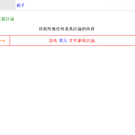
箱子
主題討論
目前尚無任何道具討論的內容
請先
登入
才可參與討論。
msg.