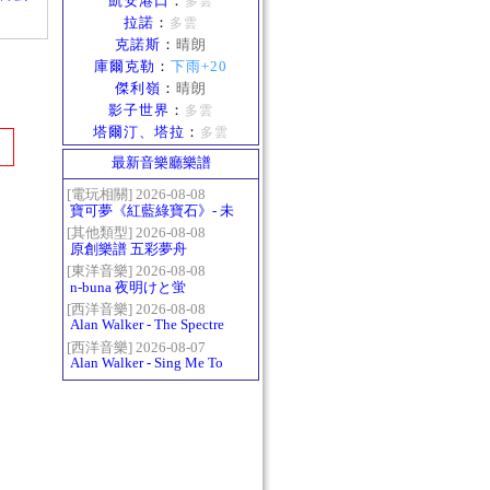
凱安港口
：
多雲
拉諾
：
多雲
克諾斯
：
晴朗
庫爾克勒
：
下雨+20
傑利嶺
：
晴朗
影子世界
：
多雲
塔爾汀、塔拉
：
多雲
最新音樂廳樂譜
[電玩相關] 2026-08-08
寶可夢《紅藍綠寶石》- 未
白鎮BGM (Littleroot Town)
[其他類型] 2026-08-08
原創樂譜 五彩夢舟
[東洋音樂] 2026-08-08
n-buna 夜明けと蛍
[西洋音樂] 2026-08-08
Alan Walker - The Spectre
[西洋音樂] 2026-08-07
Alan Walker - Sing Me To
Sleep