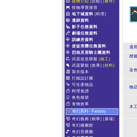
寵物介紹
[比較]
[夥伴]
怪物導覽搜尋
地下城資料
[料理]
遺跡資料
影子任務資料
劇場任務資料
訓練所資料
使徒突襲任務資料
適
烈焰見習騎士團資料
標
武器改造模擬
[細工]
武器聚能
[效果]
[材料]
染
製衣樣本
打鐵設計圖
可生產物品
物
料理食譜
角色稱號
食物效果
木
奇幻系列 - Fantasy
奇幻藝廊
[精華]
[廣場]
奇幻繪圖館
奇幻音樂廳