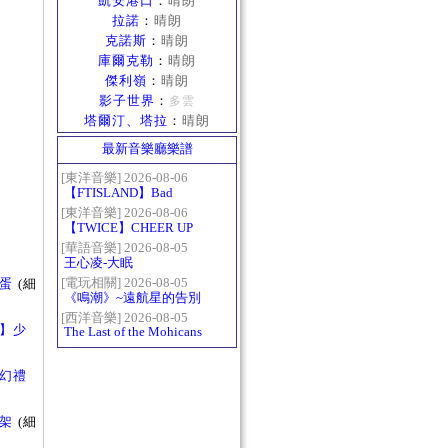
凱安港口
：
晴朗
拉諾
：
晴朗
克諾斯
：
晴朗
庫爾克勒
：
晴朗
傑利嶺
：
晴朗
影子世界
：
多雲
塔爾汀、塔拉
：
晴朗
最新音樂廳樂譜
[東洋音樂] 2026-08-06
【FTISLAND】Bad
Woman
[東洋音樂] 2026-08-06
【TWICE】CHEER UP
[華語音樂] 2026-08-05
王心凌-大眠
[電玩相關] 2026-08-05
彩蛋
(細
《鳴潮》~遠航星的告別
[西洋音樂] 2026-08-05
新年】少
The Last of the Mohicans
最後的莫西乾人
的魔幻禮
上架
(細