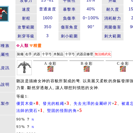
25~61
20%
攻擊力
平衡性
升級
普通速度
40%
1
速度
暴擊率
耐久度
1600
0~100%
射程
負傷率
消耗耐力
350
90°
9
攻擊範圍
傷害角度
周圍傷害
3
刺穿等級
刺小範圍
刺大範圍
用種族
Φ人類
Ψ精靈
籤屬性
裝備
右手
武器
十字弓
木製品
十字弓
武器店修理
無法精武化
A:全彩
B:全彩
C:全彩
色資訊
聽說是描繪女神的容貌所製成的弩. 以美麗又柔軟的身軀發揮
品說明
力量. 斷然穿透敵人, 讓人聯想到憤怒的女神.
等級1:
8
3
2
工製作
優質木柴
×
、
發光的粗繩
×
、
失去光澤的金屬碎片
×
、
被遺
1
5
法師的寶石
×
、
堅固的怪獸的角
×
90% ？
N
93% ？
N