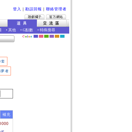
登入
｜
勘誤回報
｜
聯絡管理者
圖
•
其他
•
G點數
•
特殊搜尋
拳套
捕夢者
補充
0000