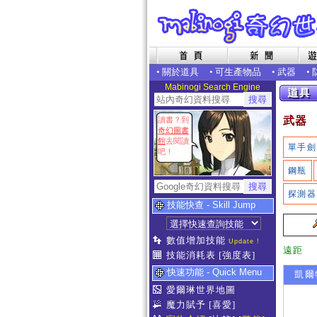
•
關於道具
•
可生產物品
•
武器
•
Mabinogi Search Engine
武器
讀書？到
奇幻圖書
館
去閱讀
單手劍
吧！
鋼瓶
探測器
技能快查 - Skill Jump
數值增加技能
Update !
遠距
技能消耗表
[強度表]
快速功能 - Quick Menu
凱爾
愛爾琳世界地圖
魔力賦予
[喜愛]