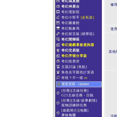
奇幻寫真館
修
奇幻伸展台
奇幻電影院
奇幻小幫手
[走私販]
奇幻圖書館
奇幻氣象局
使
奇幻留言版
[精華區]
奇幻閒聊區
奇幻遊戲看板查詢器
奇幻交易版
其他
奇幻序號分享版
奇幻投票所
主題討論
[焦點]
角色名字顏色計算器
奇怪？不一樣
#5
更新頁面 - Update
[任務][主線任務]
G25主線任務 - 日蝕
[任務][主線/故事劇情]
寵物訓練師任務
[遊戲簡介][地圖]
摩格梅爾
活