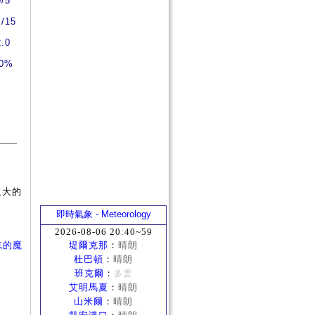
0/5
5/15
2.0
0%
強大的
即時氣象 - Meteorology
2026-08-06 20:40~59
忘的魔
堤爾克那
：
晴朗
杜巴頓
：
晴朗
班克爾
：
多雲
艾明馬夏
：
晴朗
山米爾
：
晴朗