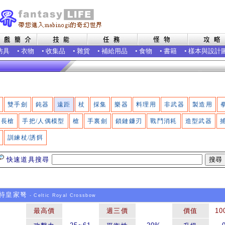
防具
•
衣物
•
收集品
•
雜貨
•
補給用品
•
食物
•
書籍
•
樣本與設計
雙手劍
鈍器
遠距
杖
採集
樂器
料理用
非武器
製造用
長槍
手把/人偶模型
槍
手裏劍
鎖鏈鐮刃
戰鬥消耗
造型武器
訓練杖/誘餌
快速道具搜尋
特皇家弩
- Celtic Royal Crossbow
最高價
週三價
價值
10