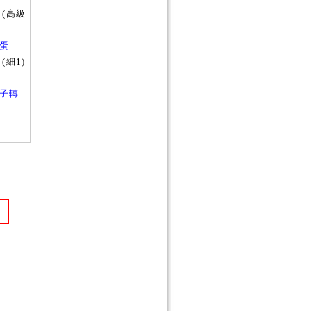
(高級
轉蛋
(細1)
者箱子轉