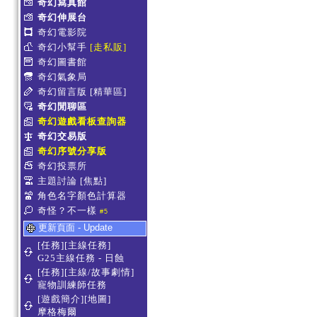
奇幻寫真館
奇幻伸展台
奇幻電影院
奇幻小幫手
[走私販]
奇幻圖書館
奇幻氣象局
奇幻留言版
[精華區]
奇幻閒聊區
奇幻遊戲看板查詢器
奇幻交易版
奇幻序號分享版
奇幻投票所
主題討論
[焦點]
角色名字顏色計算器
奇怪？不一樣
#5
更新頁面 - Update
[任務][主線任務]
G25主線任務 - 日蝕
[任務][主線/故事劇情]
寵物訓練師任務
[遊戲簡介][地圖]
摩格梅爾