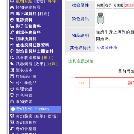
寵物介紹
[比較]
[夥伴]
標籤屬性
裝備
右手
可使用
無法
怪物導覽搜尋
地下城資料
[料理]
染色資訊
遺跡資料
影子任務資料
從奶牛身上擠到的新
劇場任務資料
物品說明
訓練所資料
開始吃。
使徒突襲任務資料
人偶師任務
其他取得法
烈焰見習騎士團資料
武器改造模擬
[細工]
道具主題討論
武器聚能
[效果]
[材料]
製衣樣本
目前尚
打鐵設計圖
可生產物品
請
msg.
料理食譜
角色稱號
食物效果
奇幻系列 - Fantasy
奇幻藝廊
[精華]
[廣場]
奇幻繪圖館
奇幻音樂廳