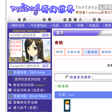
•
關於道具
•
可生產物品
•
武器
•
防具
•
衣物
•
收集品
•
雜貨
Mabinogi Search Engine
食物
系統實際
暴擊機率
最高約為
料理
生菜水果
一般食物
調味料
33%
攻
技能快查 - Skill Jump
快速道具搜尋
數值增加技能
Update !
一般食物
技能消耗表
[強度表]
牛奶
- Milk
快速功能 - Quick Menu
愛爾琳世界地圖
魔力賦予
[喜愛]