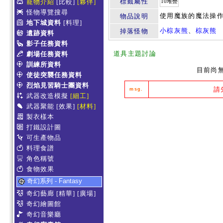
標籤屬性
寵物介紹
[比較]
[夥伴]
10堆疊
怪物導覽搜尋
使用魔族的魔法操
物品說明
地下城資料
[料理]
小棕灰熊
、
棕灰熊
掉落怪物
遺跡資料
影子任務資料
道具主題討論
劇場任務資料
訓練所資料
目前尚
使徒突襲任務資料
烈焰見習騎士團資料
請
msg.
武器改造模擬
[細工]
武器聚能
[效果]
[材料]
製衣樣本
打鐵設計圖
可生產物品
料理食譜
角色稱號
食物效果
奇幻系列 - Fantasy
奇幻藝廊
[精華]
[廣場]
奇幻繪圖館
奇幻音樂廳