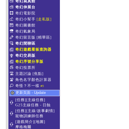
奇幻寫真館
奇幻伸展台
奇幻電影院
奇幻小幫手
[走私販]
奇幻圖書館
奇幻氣象局
奇幻留言版
[精華區]
奇幻閒聊區
奇幻遊戲看板查詢器
奇幻交易版
奇幻序號分享版
奇幻投票所
主題討論
[焦點]
角色名字顏色計算器
奇怪？不一樣
#5
更新頁面 - Update
[任務][主線任務]
G25主線任務 - 日蝕
[任務][主線/故事劇情]
寵物訓練師任務
[遊戲簡介][地圖]
摩格梅爾