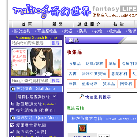
•
關於道具
•
可生產物品
•
武器
•
防具
•
衣物
•
收集品
•
雜貨
Mabinogi Search Engine
收集品
今天有沒
有上來找
我兼職呀
收集品
紡織/製衣
藥草
冶煉/打
~？
古書
法利亞斯寶物
惡魔材料
兌
兼職
使者材料
貿易品
回音石
技能快查 - Skill Jump
快速道具搜尋
數值增加技能
Update !
魔族卷軸
技能消耗表
[強度表]
快速功能 - Quick Menu
棕灰熊魔族卷軸
- Brown Grizzly Bear
愛爾琳世界地圖
魔力賦予
[喜愛]