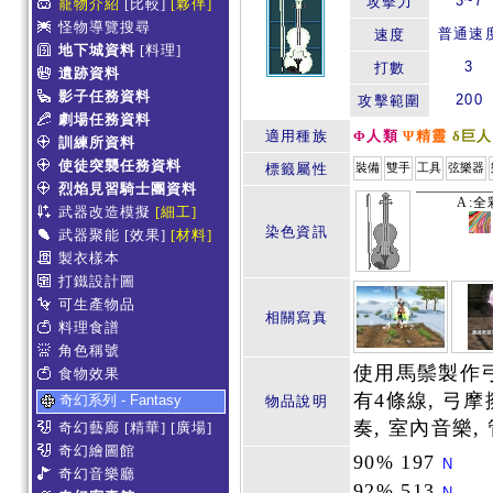
3~7
攻擊力
寵物介紹
[比較]
[夥伴]
怪物導覽搜尋
普通速
速度
地下城資料
[料理]
3
打數
遺跡資料
影子任務資料
200
攻擊範圍
劇場任務資料
適用種族
Φ人類
Ψ精靈
δ巨人
訓練所資料
使徒突襲任務資料
標籤屬性
裝備
雙手
工具
弦樂器
烈焰見習騎士團資料
A:全
武器改造模擬
[細工]
染色資訊
武器聚能
[效果]
[材料]
製衣樣本
打鐵設計圖
可生產物品
相關寫真
料理食譜
角色稱號
使用馬鬃製作
食物效果
有4條線, 弓
奇幻系列 - Fantasy
物品說明
奏, 室內音樂,
奇幻藝廊
[精華]
[廣場]
奇幻繪圖館
90% 197
N
奇幻音樂廳
92% 513
N