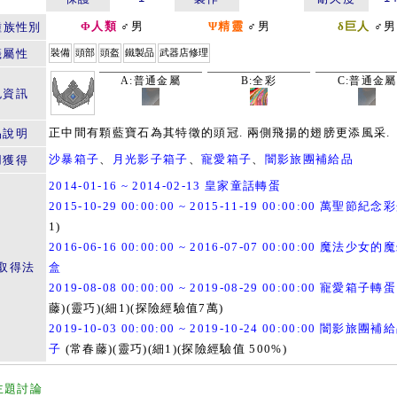
Φ人類
♂男
Ψ精靈
♂男
δ巨人
♂男
種族性別
籤屬性
裝備
頭部
頭盔
鐵製品
武器店修理
A:普通金屬
B:全彩
C:普通金屬
色資訊
正中間有顆藍寶石為其特徵的頭冠. 兩側飛揚的翅膀更添風采.
品說明
沙暴箱子
、
月光影子箱子
、
寵愛箱子
、
闇影旅團補給品
用獲得
2014-01-16 ~ 2014-02-13 皇家童話轉蛋
2015-10-29 00:00:00 ~ 2015-11-19 00:00:00 萬聖節紀念
1)
2016-06-16 00:00:00 ~ 2016-07-07 00:00:00 魔法少女
取得法
盒
2019-08-08 00:00:00 ~ 2019-08-29 00:00:00 寵愛箱子轉蛋
藤)(靈巧)(細1)(探險經驗值7萬)
2019-10-03 00:00:00 ~ 2019-10-24 00:00:00 闇影旅團
子
(常春藤)(靈巧)(細1)(探險經驗值 500%)
主題討論