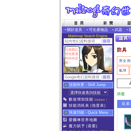
•
關於道具
•
可生產物品
•
武器
•
Mabinogi Search Engine
防具
玩遊戲記
得也要適
時的休息
男女用
喔！
氣球
技能快查 - Skill Jump
頭盔
數值增加技能
Update !
皇家
技能消耗表
[強度表]
快速功能 - Quick Menu
愛爾琳世界地圖
魔力賦予
[喜愛]