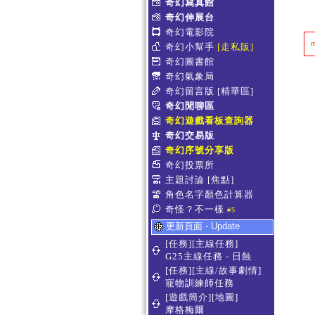
奇幻寫真館
奇幻伸展台
奇幻電影院
奇幻小幫手
[走私販]
奇幻圖書館
奇幻氣象局
奇幻留言版
[精華區]
奇幻閒聊區
奇幻遊戲看板查詢器
奇幻交易版
奇幻序號分享版
奇幻投票所
主題討論
[焦點]
角色名字顏色計算器
奇怪？不一樣
#5
更新頁面 - Update
[任務][主線任務]
G25主線任務 - 日蝕
[任務][主線/故事劇情]
寵物訓練師任務
[遊戲簡介][地圖]
摩格梅爾