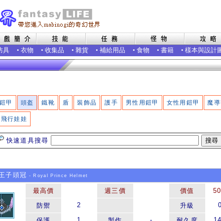
防具
•
衣物
•
收集品
•
雜貨
•
補給用品
•
食物
•
書籍
•
樣本與設計
鎧甲
頭盔
鐵靴
盾
裝飾品
護手
男性用鎧甲
女性用鎧甲
魔導
飛行娃娃
快速道具搜尋
王子頭冠
- Royal Prince Helmet
最高價
週三價
價值
5
2
防禦
升級
1
-
1
保護
製作
耐久度