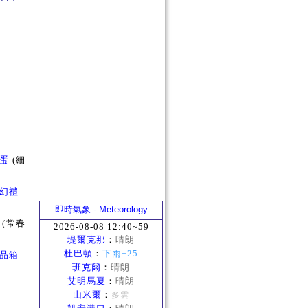
彩蛋
(細
的魔幻禮
即時氣象 - Meteorology
(常春
2026-08-08 12:40~59
堤爾克那
：
晴朗
杜巴頓
：
下雨+25
補給品箱
班克爾
：
晴朗
艾明馬夏
：
晴朗
山米爾
：
多雲