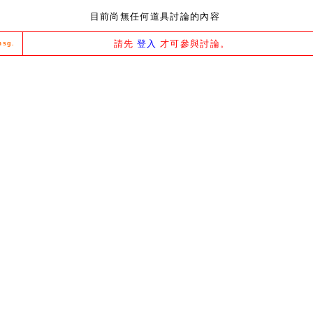
目前尚無任何道具討論的內容
請先
登入
才可參與討論。
msg.