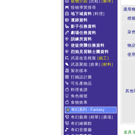
寵物介紹
[比較]
[夥伴]
怪物導覽搜尋
適用
地下城資料
[料理]
標
遺跡資料
影子任務資料
染
劇場任務資料
訓練所資料
使徒突襲任務資料
物
烈焰見習騎士團資料
使
武器改造模擬
[細工]
武器聚能
[效果]
[材料]
製衣樣本
打鐵設計圖
可生產物品
料理食譜
其他
角色稱號
食物效果
奇幻系列 - Fantasy
奇幻藝廊
[精華]
[廣場]
奇幻繪圖館
奇幻音樂廳
道具