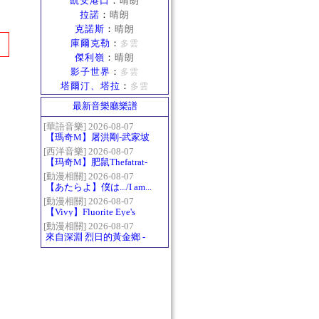
凱安港口
：
晴朗
拉諾
：
晴朗
克諾斯
：
晴朗
庫爾克勒
：
多雲
傑利嶺
：
晴朗
影子世界
：
多雲
塔爾汀、塔拉
：
多雲
最新音樂廳樂譜
[華語音樂] 2026-08-07
【瑪奇M】屠洪剛-武家坡
2021
[西洋音樂] 2026-08-07
【玛奇M】肥鼠Thefatrat-
Monody
[動漫相關] 2026-08-07
【あたらよ】僕は.../I am...
（我內心的糟糕念頭/僕の
[動漫相關] 2026-08-07
【Vivy】Fluorite Eye's
心のヤバイやつ第二季
Song
OP）
[動漫相關] 2026-08-07
來自深淵 烈日的黃金鄉 -
Gravity