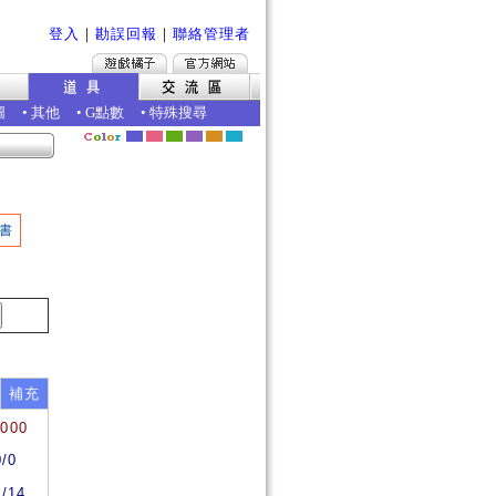
登入
｜
勘誤回報
｜
聯絡管理者
圖
•
其他
•
G點數
•
特殊搜尋
書
補充
0000
0/0
4/14