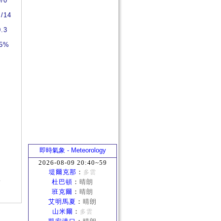
0/0
4/14
0.3
5%
即時氣象 - Meteorology
2026-08-09 20:40~59
堤爾克那
：
多雲
.
杜巴頓
：
晴朗
班克爾
：
晴朗
艾明馬夏
：
晴朗
山米爾
：
多雲