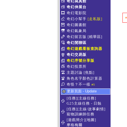
奇幻寫真館
奇幻伸展台
奇幻電影院
奇幻小幫手
[走私販]
奇幻圖書館
奇幻氣象局
奇幻留言版
[精華區]
奇幻閒聊區
奇幻遊戲看板查詢器
奇幻交易版
奇幻序號分享版
奇幻投票所
主題討論
[焦點]
角色名字顏色計算器
奇怪？不一樣
#5
更新頁面 - Update
[任務][主線任務]
G25主線任務 - 日蝕
[任務][主線/故事劇情]
寵物訓練師任務
[遊戲簡介][地圖]
摩格梅爾