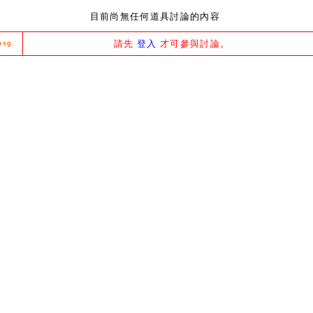
目前尚無任何道具討論的內容
請先
登入
才可參與討論。
msg.