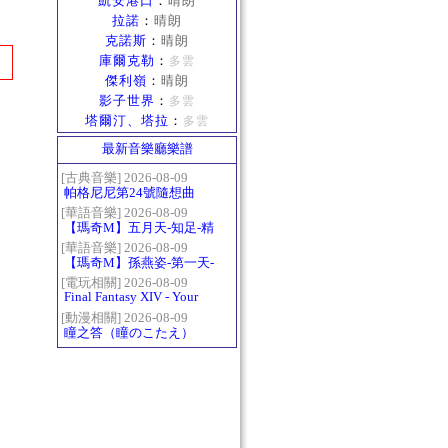
凱安港口
：
晴朗
拉諾
：
晴朗
克諾斯
：
晴朗
庫爾克勒
：
多雲
傑利嶺
：
晴朗
影子世界
：
多雲
塔爾汀、塔拉
：
多雲
最新音樂廳樂譜
[古典音樂] 2026-08-09
帕格尼尼第24號隨想曲
（Paganini Caprice No.24
[華語音樂] 2026-08-09
【瑪奇M】五月天-知足-精
in A-）
修版
[華語音樂] 2026-08-09
【瑪奇M】孫燕姿-第一天-
精修版
[電玩相關] 2026-08-09
Final Fantasy XIV - Your
Answer
[動漫相關] 2026-08-09
瞳之答（瞳のこたえ）