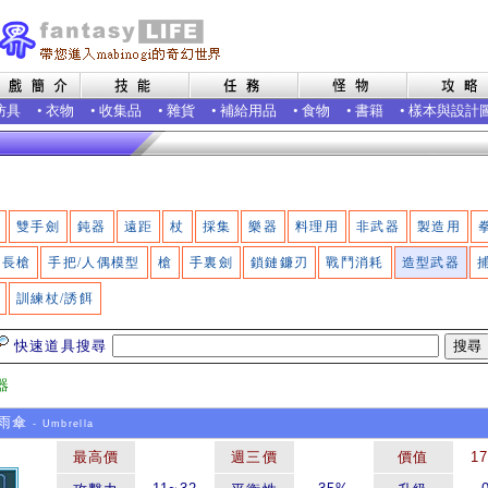
防具
•
衣物
•
收集品
•
雜貨
•
補給用品
•
食物
•
書籍
•
樣本與設計
雙手劍
鈍器
遠距
杖
採集
樂器
料理用
非武器
製造用
長槍
手把/人偶模型
槍
手裏劍
鎖鏈鐮刃
戰鬥消耗
造型武器
訓練杖/誘餌
快速道具搜尋
器
雨傘
- Umbrella
最高價
週三價
價值
1