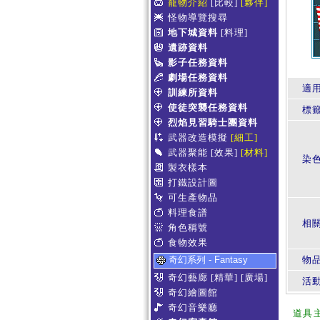
寵物介紹
[比較]
[夥伴]
怪物導覽搜尋
地下城資料
[料理]
遺跡資料
影子任務資料
劇場任務資料
適
訓練所資料
使徒突襲任務資料
標
烈焰見習騎士團資料
武器改造模擬
[細工]
武器聚能
[效果]
[材料]
染
製衣樣本
打鐵設計圖
可生產物品
料理食譜
相
角色稱號
食物效果
奇幻系列 - Fantasy
物
奇幻藝廊
[精華]
[廣場]
活
奇幻繪圖館
奇幻音樂廳
道具