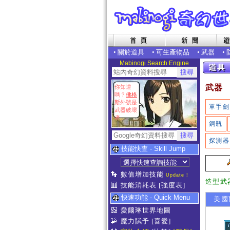
•
關於道具
•
可生產物品
•
武器
•
Mabinogi Search Engine
武器
你知道
嗎？
佛格
斯
外號是
單手劍
武器破壞
者
鋼瓶
探測器
技能快查 - Skill Jump
數值增加技能
Update !
造型武
技能消耗表
[強度表]
快速功能 - Quick Menu
美國
愛爾琳世界地圖
魔力賦予
[喜愛]