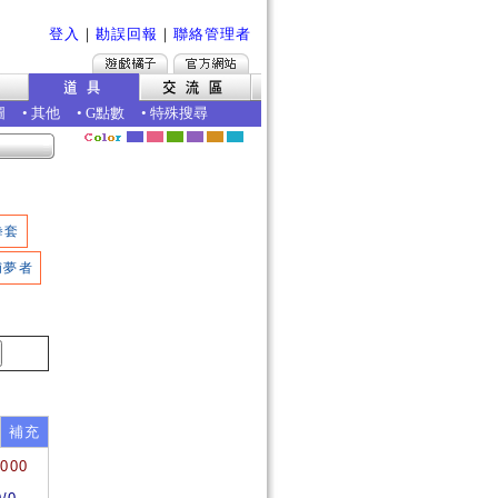
登入
｜
勘誤回報
｜
聯絡管理者
圖
•
其他
•
G點數
•
特殊搜尋
拳套
捕夢者
補充
7000