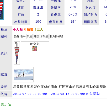
11~32
35%
攻擊力
平衡性
升級
慢速度
20%
1
速度
暴擊率
耐久度
2
0~0%
打數
負傷率
消耗耐力
100
15°
3
攻擊範圍
傷害角度
周圍傷害
用種族
Φ人類
Ψ精靈
δ巨人
籤屬性
裝備
右手
武器
鈍器
木製品
腓力特修理
B:全彩
色資訊
關寫真
用美國國旗所製作而成的雨傘.打開雨傘的話就會有動作出現歐
品說明
2013-07-29 00:00:00 ~ 2013-08-15 00:00:00 釣魚活動
動取得
主題討論