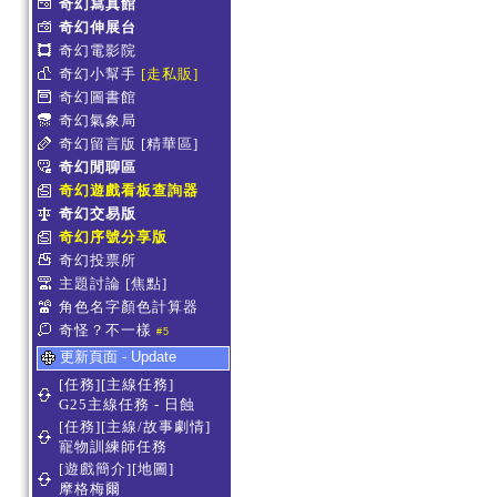
奇幻寫真館
奇幻伸展台
奇幻電影院
奇幻小幫手
[走私販]
奇幻圖書館
奇幻氣象局
奇幻留言版
[精華區]
奇幻閒聊區
奇幻遊戲看板查詢器
奇幻交易版
奇幻序號分享版
奇幻投票所
主題討論
[焦點]
角色名字顏色計算器
奇怪？不一樣
#5
更新頁面 - Update
[任務][主線任務]
G25主線任務 - 日蝕
[任務][主線/故事劇情]
寵物訓練師任務
[遊戲簡介][地圖]
摩格梅爾