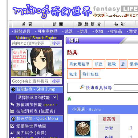
•
關於道具
•
可生產物品
•
武器
•
防具
•
衣物
•
收集品
•
雜貨
Mabinogi Search Engine
防具
進行菁英
影子任務
需要通行
男女用鎧甲
頭盔
鐵靴
盾
裝
證！
氣球
飛行娃娃
快速道具搜尋
技能快查 - Skill Jump
盾
數值增加技能
Update !
小圓盾
- Buckler
技能消耗表
[強度表]
快速功能 - Quick Menu
最高價
愛爾琳世界地圖
1
防禦
魔力賦予
[喜愛]
1
保護