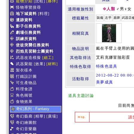
寵物介紹
[比較]
[夥伴]
怪物導覽搜尋
Φ人類
♂男♀女
適用種族性別
地下城資料
[料理]
標籤屬性
裝備
左手
盾牌
武器店
遺跡資料
影子任務資料
劇場任務資料
相關寫真
訓練所資料
使徒突襲任務資料
戴在手臂上使用的圓
物品說明
烈焰見習騎士團資料
艾莉克娜冒險彩蛋
武器改造模擬
[細工]
其他取得法
武器聚能
[效果]
[材料]
特殊色道具
特殊色取得
製衣樣本
2012-08-22 00:0
打鐵設計圖
活動取得
美夢成真
可生產物品
料理食譜
角色稱號
道具主題討論
食物效果
目前尚
奇幻系列 - Fantasy
奇幻藝廊
[精華]
[廣場]
請
msg.
奇幻繪圖館
奇幻音樂廳