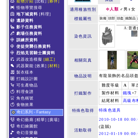
寵物介紹
[比較]
[夥伴]
怪物導覽搜尋
Φ人類
♂男♀女
適用種族性別
地下城資料
[料理]
標籤屬性
裝備
頭部
頭盔
鐵製品
遺跡資料
影子任務資料
A:普通
劇場任務資料
染色資訊
訓練所資料
使徒突襲任務資料
烈焰見習騎士團資料
武器改造模擬
[細工]
相關寫真
武器聚能
[效果]
[材料]
製衣樣本
有龍裝飾的名品頭
物品說明
打鐵設計圖
可生產物品
難度等級
A
單
料理食譜
製作材料
鐵塊
×
打鐵製作
角色稱號
結尾材料
高級布
食物效果
特殊色道具
特殊色取得
奇幻系列 - Fantasy
2010-10-18 00:0
奇幻藝廊
[精華]
[廣場]
奇幻繪圖館
(盜賊)
活動取得
奇幻音樂廳
2012-01-19 00:0