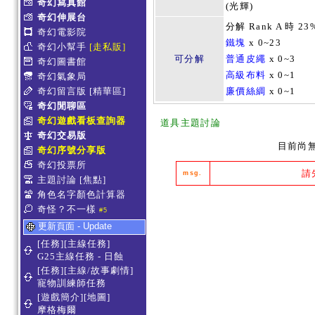
奇幻寫真館
(光輝)
奇幻伸展台
分解 Rank A 時 23
奇幻電影院
鐵塊
x 0~23
奇幻小幫手
[走私販]
可分解
普通皮繩
x 0~3
奇幻圖書館
高級布料
x 0~1
奇幻氣象局
奇幻留言版
[精華區]
廉價絲綢
x 0~1
奇幻閒聊區
奇幻遊戲看板查詢器
道具主題討論
奇幻交易版
目前尚
奇幻序號分享版
奇幻投票所
請
msg.
主題討論
[焦點]
角色名字顏色計算器
奇怪？不一樣
#5
更新頁面 - Update
[任務][主線任務]
G25主線任務 - 日蝕
[任務][主線/故事劇情]
寵物訓練師任務
[遊戲簡介][地圖]
摩格梅爾