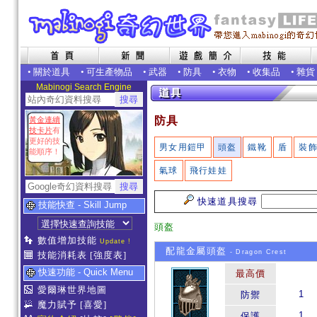
•
關於道具
•
可生產物品
•
武器
•
防具
•
衣物
•
收集品
•
雜貨
Mabinogi Search Engine
防具
黃金連續
技卡片
有
更好的技
男女用鎧甲
頭盔
鐵靴
盾
裝
能順序！
氣球
飛行娃娃
快速道具搜尋
技能快查 - Skill Jump
頭盔
數值增加技能
Update !
配龍金屬頭盔
- Dragon Crest
技能消耗表
[強度表]
快速功能 - Quick Menu
最高價
愛爾琳世界地圖
1
防禦
魔力賦予
[喜愛]
1
保護