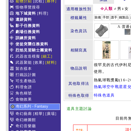
寵物介紹
[比較]
[夥伴]
怪物導覽搜尋
Φ人類
♂男♀女
適用種族性別
地下城資料
[料理]
標籤屬性
裝備
手部
護手
鐵製品
遺跡資料
影子任務資料
A:普通
染色資訊
劇場任務資料
訓練所資料
使徒突襲任務資料
烈焰見習騎士團資料
相關寫真
武器改造模擬
[細工]
武器聚能
[效果]
[材料]
很罕見的古代伊利
物品說明
製衣樣本
使用。
打鐵設計圖
熱氣球戰獎勵(16~2
可生產物品
其他取得法
熱氣球空中戰星星
料理食譜
角色稱號
特殊色道具
特殊色取得
食物效果
奇幻系列 - Fantasy
道具主題討論
奇幻藝廊
[精華]
[廣場]
目前尚
奇幻繪圖館
奇幻音樂廳
請
msg.