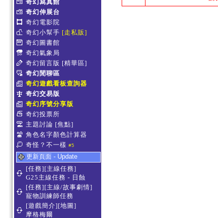
奇幻寫真館
奇幻伸展台
奇幻電影院
奇幻小幫手
[走私販]
奇幻圖書館
奇幻氣象局
奇幻留言版
[精華區]
奇幻閒聊區
奇幻遊戲看板查詢器
奇幻交易版
奇幻序號分享版
奇幻投票所
主題討論
[焦點]
角色名字顏色計算器
奇怪？不一樣
#5
更新頁面 - Update
[任務][主線任務]
G25主線任務 - 日蝕
[任務][主線/故事劇情]
寵物訓練師任務
[遊戲簡介][地圖]
摩格梅爾