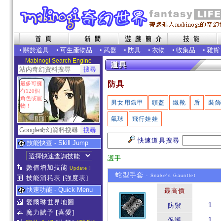
•
關於道具
•
可生產物品
•
武器
•
防具
•
衣物
•
收集品
•
雜貨
Mabinogi Search Engine
防具
最多可擁
有120個
角色或寵
男女用鎧甲
頭盔
鐵靴
盾
裝
物！
氣球
飛行娃娃
快速道具搜尋
技能快查 - Skill Jump
護手
數值增加技能
Update !
蛇型手套
- Snake's Gauntlet
技能消耗表
[強度表]
快速功能 - Quick Menu
最高價
愛爾琳世界地圖
1
防禦
魔力賦予
[喜愛]
1
保護