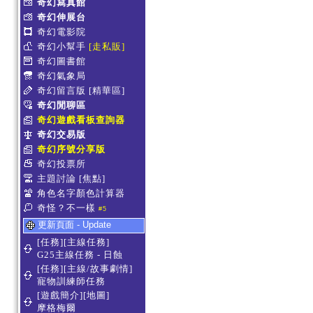
奇幻寫真館
奇幻伸展台
奇幻電影院
奇幻小幫手
[走私販]
奇幻圖書館
奇幻氣象局
奇幻留言版
[精華區]
奇幻閒聊區
奇幻遊戲看板查詢器
奇幻交易版
奇幻序號分享版
奇幻投票所
主題討論
[焦點]
角色名字顏色計算器
奇怪？不一樣
#5
更新頁面 - Update
[任務][主線任務]
G25主線任務 - 日蝕
[任務][主線/故事劇情]
寵物訓練師任務
[遊戲簡介][地圖]
摩格梅爾