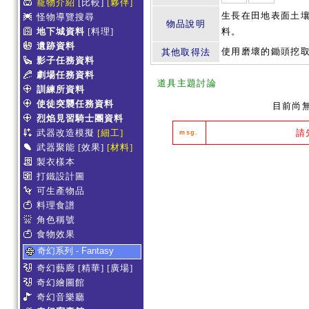
寵物介紹
[比較]
[夥伴]
生長在田地表面土
怪物導覽搜尋
物品說明
地下城資料
[料理]
料。
遺跡資料
使用磨壞的鋤頭挖
其他取得法
影子任務資料
劇場任務資料
道具主題討論
訓練所資料
使徒突襲任務資料
目前尚
烈焰見習騎士團資料
武器改造模擬
[細工]
請
msg.
武器聚能
[效果]
[材料]
製衣樣本
打鐵設計圖
可生產物品
料理食譜
角色稱號
食物效果
奇幻系列 - Fantasy
奇幻藝廊
[精華]
[廣場]
奇幻繪圖館
奇幻音樂廳