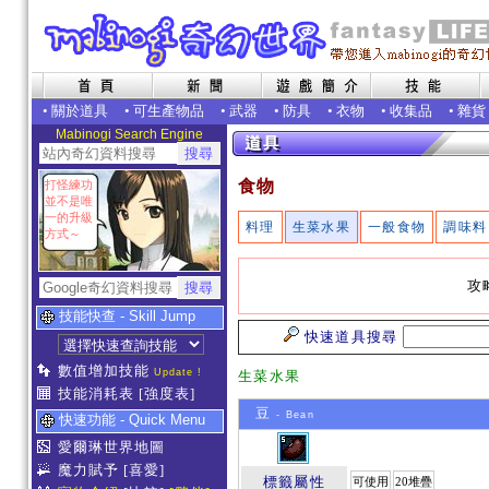
•
關於道具
•
可生產物品
•
武器
•
防具
•
衣物
•
收集品
•
雜貨
Mabinogi Search Engine
食物
打怪練功
並不是唯
一的升級
料理
生菜水果
一般食物
調味料
方式～
攻
技能快查 - Skill Jump
快速道具搜尋
數值增加技能
Update !
生菜水果
技能消耗表
[強度表]
豆
- Bean
快速功能 - Quick Menu
愛爾琳世界地圖
魔力賦予
[喜愛]
標籤屬性
可使用
20堆疊