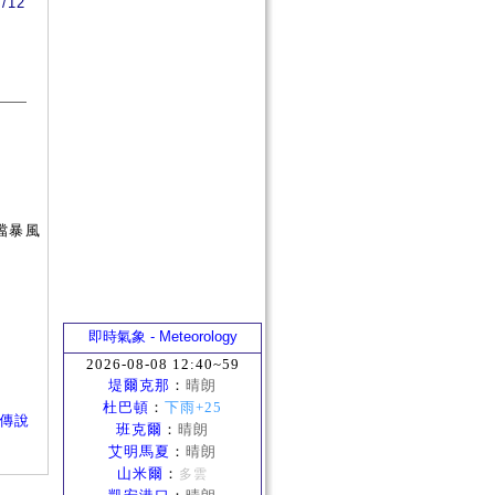
2/12
擋暴風
即時氣象 - Meteorology
2026-08-08 12:40~59
堤爾克那
：
晴朗
杜巴頓
：
下雨+25
古老傳說
班克爾
：
晴朗
艾明馬夏
：
晴朗
山米爾
：
多雲