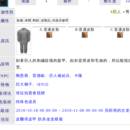
1
-
1
保護
製作
耐久度
δ巨人
♂男
種族性別
籤屬性
裝備
身體
輕鎧
皮製品
武器店修理
A:普通皮類
B:普通皮類
C:普通皮類
色資訊
刻著巨人的刺繡紋樣的盔甲。由於是用皮和毛做的，所以能抵
品說明
雪。
陶恩斯
、
雷德歐
、
巨人補給兵
、
卡隆
NPC
巨大獅子
、
네이드
落怪物
塔拉拍賣會競標
取得法
特殊色道具
色取得
2010-10-18 00:00:00 ~ 2010-11-08 00:00:00 貝莉塔的
動取得
皮爾塔皮甲 防具改造模擬
造項目