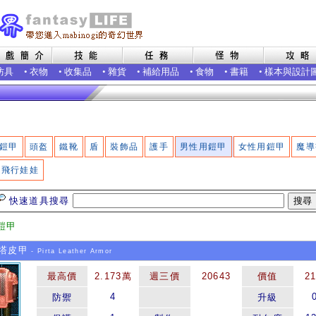
防具
•
衣物
•
收集品
•
雜貨
•
補給用品
•
食物
•
書籍
•
樣本與設計
鎧甲
頭盔
鐵靴
盾
裝飾品
護手
男性用鎧甲
女性用鎧甲
魔導
飛行娃娃
快速道具搜尋
鎧甲
塔皮甲
- Pirta Leather Armor
最高價
2.173萬
週三價
20643
價值
2
4
防禦
升級