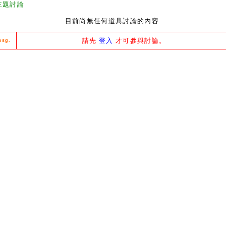
主題討論
目前尚無任何道具討論的內容
請先
登入
才可參與討論。
msg.