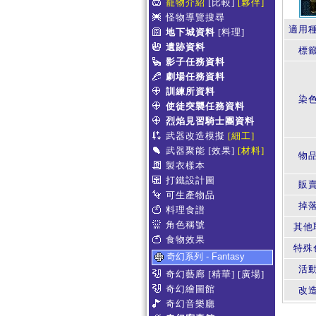
寵物介紹
[比較]
[夥伴]
怪物導覽搜尋
適用
地下城資料
[料理]
遺跡資料
標
影子任務資料
劇場任務資料
訓練所資料
染
使徒突襲任務資料
烈焰見習騎士團資料
武器改造模擬
[細工]
武器聚能
[效果]
[材料]
物
製衣樣本
打鐵設計圖
販賣
可生產物品
掉
料理食譜
角色稱號
其他
食物效果
特殊
奇幻系列 - Fantasy
活
奇幻藝廊
[精華]
[廣場]
奇幻繪圖館
改
奇幻音樂廳