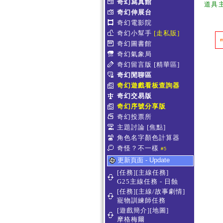
奇幻寫真館
道具
奇幻伸展台
奇幻電影院
奇幻小幫手
[走私販]
奇幻圖書館
奇幻氣象局
奇幻留言版
[精華區]
奇幻閒聊區
奇幻遊戲看板查詢器
奇幻交易版
奇幻序號分享版
奇幻投票所
主題討論
[焦點]
角色名字顏色計算器
奇怪？不一樣
#5
更新頁面 - Update
[任務][主線任務]
G25主線任務 - 日蝕
[任務][主線/故事劇情]
寵物訓練師任務
[遊戲簡介][地圖]
摩格梅爾