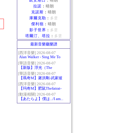
凱安港口
：
晴朗
拉諾
：
晴朗
克諾斯
：
晴朗
庫爾克勒
：
多雲
傑利嶺
：
晴朗
影子世界
：
多雲
塔爾汀、塔拉
：
多雲
最新音樂廳樂譜
[西洋音樂] 2026-08-07
Alan Walker - Sing Me To
Sleep
[華語音樂] 2026-08-07
【新版】浮光（The
History）：六和弦
[華語音樂] 2026-08-07
【瑪奇M】屠洪剛-武家坡
2021
[西洋音樂] 2026-08-07
【玛奇M】肥鼠Thefatrat-
Monody
[動漫相關] 2026-08-07
【あたらよ】僕は.../I am...
（我內心的糟糕念頭/僕の
心のヤバイやつ第二季
OP）