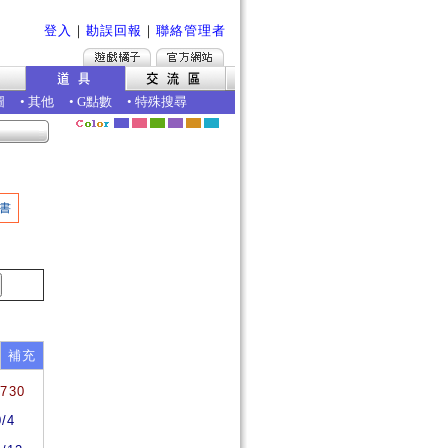
登入
｜
勘誤回報
｜
聯絡管理者
圖
•
其他
•
G點數
•
特殊搜尋
書
補充
1730
0/4