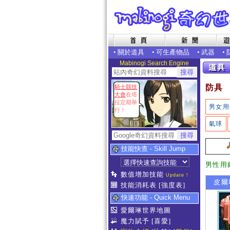
•
關於道具
•
可生產物品
•
武器
•
Mabinogi Search Engine
防具
騎士競技
大會
在塔
拉定期舉
男女用
行！
氣球
技能快查 - Skill Jump
男性用
數值增加技能
Update !
皮爾
技能消耗表
[強度表]
快速功能 - Quick Menu
愛爾琳世界地圖
魔力賦予
[喜愛]