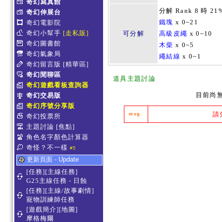
奇幻寫真館
分解 Rank 8 時 21
奇幻伸展台
鐵塊
x 0~21
奇幻電影院
奇幻小幫手
[走私販]
可分解
高級皮繩
x 0~10
奇幻圖書館
木柴
x 0~5
奇幻氣象局
繩結線
x 0~1
奇幻留言版
[精華區]
奇幻閒聊區
道具主題討論
奇幻遊戲看板查詢器
目前尚
奇幻交易版
奇幻序號分享版
請
msg.
奇幻投票所
主題討論
[焦點]
角色名字顏色計算器
奇怪？不一樣
#5
更新頁面 - Update
[任務][主線任務]
G25主線任務 - 日蝕
[任務][主線/故事劇情]
寵物訓練師任務
[遊戲簡介][地圖]
摩格梅爾