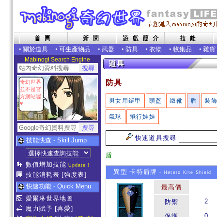
•
關於道具
•
可生產物品
•
武器
•
防具
•
衣物
•
收集品
•
雜貨
Mabinogi Search Engine
防具
奇幻世界
並不是官
方網站喔
男女用鎧甲
頭盔
鐵靴
盾
裝
♥
氣球
飛行娃娃
快速道具搜尋
技能快查 - Skill Jump
盾
數值增加技能
Update !
異型 卡特盾牌
- Hetero Kite Shield
技能消耗表
[強度表]
快速功能 - Quick Menu
最高價
愛爾琳世界地圖
2
防禦
魔力賦予
[喜愛]
0
保護