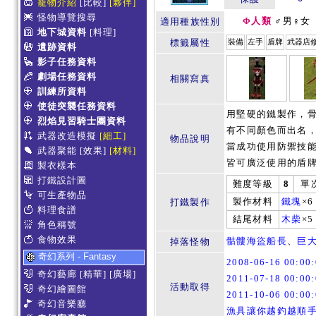
寵物介紹
[比較]
[夥伴]
怪物導覽搜尋
Φ人類
♂男♀女
適用種族性別
地下城資料
[料理]
標籤屬性
裝備
左手
盾牌
武器店
遺跡資料
影子任務資料
劇場任務資料
相關寫真
訓練所資料
使徒突襲任務資料
用堅硬的鐵製作，
烈焰見習騎士團資料
有不同顏色而出名
武器改造模擬
[細工]
物品說明
當成功使用防禦技
武器聚能
[效果]
[材料]
皆可廣泛使用的盾
製衣樣本
打鐵設計圖
難度等級
8
單
可生產物品
製作材料
鐵塊
×
打鐵製作
料理食譜
結尾材料
木柴
×
角色稱號
食物效果
骷髏海盜船長
、
巨
掉落怪物
奇幻系列 - Fantasy
2008-06-16 00:0
奇幻藝廊
[精華]
[廣場]
2011-07-18 00:0
活動取得
奇幻繪圖館
2011-10-06 00:0
奇幻音樂廳
漁具讓你越釣越順