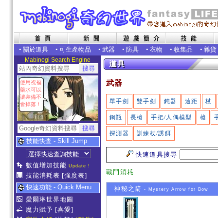
•
關於道具
•
可生產物品
•
武器
•
防具
•
衣物
•
收集品
•
雜貨
Mabinogi Search Engine
武器
使用祝福
藥水可以
讓裝備不
單手劍
雙手劍
鈍器
遠距
杖
會掉落！
鋼瓶
長槍
手把/人偶模型
槍
探測器
訓練杖/誘餌
技能快查 - Skill Jump
快速道具搜尋
數值增加技能
Update !
戰鬥消耗
技能消耗表
[強度表]
快速功能 - Quick Menu
神秘之箭
- Mystery Arrow for Bow
愛爾琳世界地圖
魔力賦予
[喜愛]