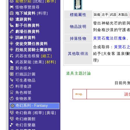
寵物介紹
[比較]
[夥伴]
怪物導覽搜尋
地下城資料
[料理]
標籤屬性
裝備
左手
武器
木製品
遺跡資料
發出神秘光芒的箭
影子任務資料
物品說明
到侖格沙漠的守護
劇場任務資料
訓練所資料
黃寶石魔法巨魔像
掉落怪物
使徒突襲任務資料
合成取得：
黃寶石
烈焰見習騎士團資料
其他取得法
給予[大食客 溫泉
武器改造模擬
[細工]
理)
武器聚能
[效果]
[材料]
製衣樣本
道具主題討論
打鐵設計圖
可生產物品
目前尚
料理食譜
角色稱號
請
msg.
食物效果
奇幻系列 - Fantasy
奇幻藝廊
[精華]
[廣場]
奇幻繪圖館
奇幻音樂廳