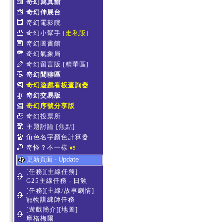
奇幻寫真館
奇幻伸展台
奇幻電影院
奇幻小幫手
[走私販]
奇幻圖書館
奇幻氣象局
奇幻留言版
[精華區]
奇幻閒聊區
奇幻遊戲看板查詢器
奇幻交易版
奇幻序號分享版
奇幻投票所
主題討論
[焦點]
角色名字顏色計算器
奇怪？不一樣
#5
更新頁面 - Update
[任務][主線任務]
G25主線任務 - 日蝕
[任務][主線/故事劇情]
寵物訓練師任務
[遊戲簡介][地圖]
摩格梅爾