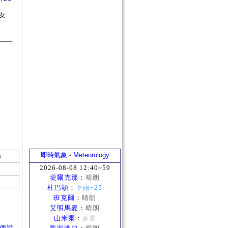
女
即時氣象 - Meteorology
)
2026-08-08 12:40~59
堤爾克那
：
晴朗
杜巴頓
：
下雨+25
班克爾
：
晴朗
艾明馬夏
：
晴朗
山米爾
：
多雲
古老傳說