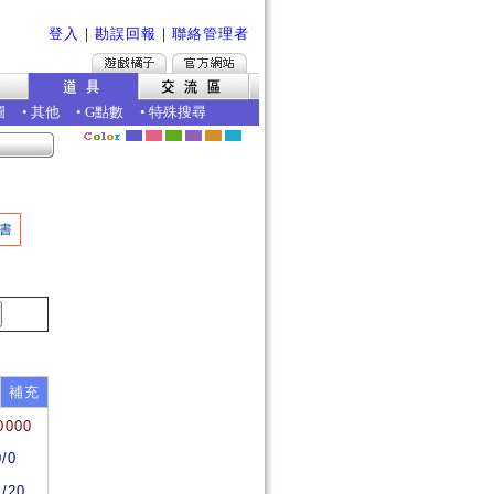
登入
｜
勘誤回報
｜
聯絡管理者
圖
•
其他
•
G點數
•
特殊搜尋
書
補充
0000
0/0
0/20