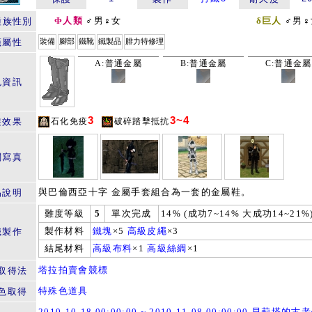
Φ人類
♂男♀女
δ巨人
♂男♀
種族性別
籤屬性
裝備
腳部
鐵靴
鐵製品
腓力特修理
A:普通金屬
B:普通金屬
C:普通金屬
色資訊
3
3~4
裝效果
石化免疫
破碎踏擊抵抗
關寫真
與巴倫西亞十字 金屬手套組合為一套的金屬鞋。
品說明
難度等級
5
單次完成
14% (成功7~14% 大成功14~21%
製作材料
鐵塊
×5
高級皮繩
×3
鐵製作
結尾材料
高級布料
×1
高級絲綢
×1
塔拉拍賣會競標
取得法
特殊色道具
色取得
2010-10-18 00:00:00 ~ 2010-11-08 00:00:00 貝莉塔的