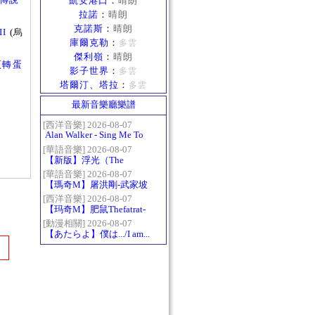
凱安港口
：
晴朗
拉諾
：
晴朗
克諾斯
：
晴朗
II
(烏
庫爾克勒
：
多雲
傑利嶺
：
晴朗
網頁轉蛋
影子世界
：
多雲
塔爾汀、塔拉
：
多雲
最新音樂廳樂譜
[西洋音樂] 2026-08-07
Alan Walker - Sing Me To
Sleep
[華語音樂] 2026-08-07
【新版】浮光（The
History）：六和弦
[華語音樂] 2026-08-07
【瑪奇M】屠洪剛-武家坡
2021
[西洋音樂] 2026-08-07
【玛奇M】肥鼠Thefatrat-
Monody
[動漫相關] 2026-08-07
【あたらよ】僕は.../I am...
（我內心的糟糕念頭/僕の
心のヤバイやつ第二季
OP）