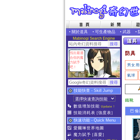
•
關於道具
•
可生產物品
•
武器
•
Mabinogi Search Engine
防具
找出最適
合你的魔
力賦予
男女用
吧！
氣球
技能快查 - Skill Jump
鐵靴
數值增加技能
Update !
巴倫
技能消耗表
[強度表]
快速功能 - Quick Menu
愛爾琳世界地圖
魔力賦予
[喜愛]