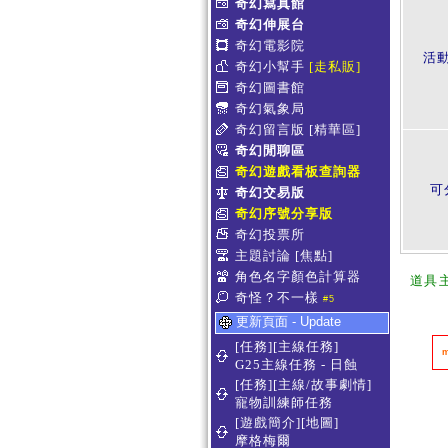
奇幻寫真館
奇幻伸展台
奇幻電影院
活
奇幻小幫手
[走私販]
奇幻圖書館
奇幻氣象局
奇幻留言版
[精華區]
奇幻閒聊區
奇幻遊戲看板查詢器
可
奇幻交易版
奇幻序號分享版
奇幻投票所
主題討論
[焦點]
角色名字顏色計算器
道具
奇怪？不一樣
#5
更新頁面 - Update
[任務][主線任務]
G25主線任務 - 日蝕
[任務][主線/故事劇情]
寵物訓練師任務
[遊戲簡介][地圖]
摩格梅爾