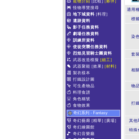
寵物介紹
[比較]
[夥伴]
怪物導覽搜尋
適用
地下城資料
[料理]
標
遺跡資料
影子任務資料
劇場任務資料
染
訓練所資料
使徒突襲任務資料
烈焰見習騎士團資料
套
武器改造模擬
[細工]
武器聚能
[效果]
[材料]
相
製衣樣本
打鐵設計圖
可生產物品
物
料理食譜
角色稱號
打
食物效果
奇幻系列 - Fantasy
奇幻藝廊
[精華]
[廣場]
其他
奇幻繪圖館
特殊
奇幻音樂廳