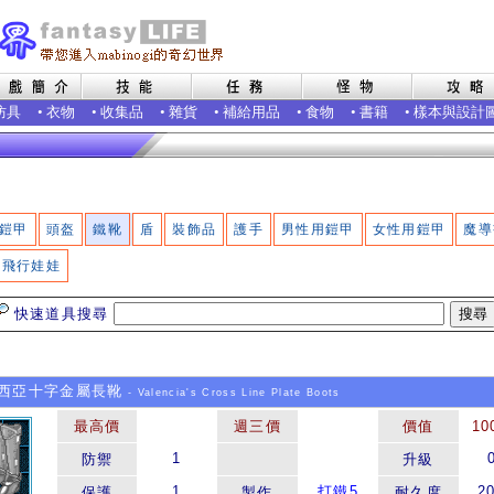
防具
•
衣物
•
收集品
•
雜貨
•
補給用品
•
食物
•
書籍
•
樣本與設計
鎧甲
頭盔
鐵靴
盾
裝飾品
護手
男性用鎧甲
女性用鎧甲
魔導
飛行娃娃
快速道具搜尋
西亞十字金屬長靴
- Valencia's Cross Line Plate Boots
最高價
週三價
價值
10
1
防禦
升級
1
打鐵5
2
保護
製作
耐久度