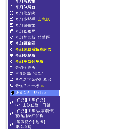
奇幻寫真館
奇幻伸展台
奇幻電影院
奇幻小幫手
[走私販]
奇幻圖書館
奇幻氣象局
奇幻留言版
[精華區]
奇幻閒聊區
奇幻遊戲看板查詢器
奇幻交易版
奇幻序號分享版
奇幻投票所
主題討論
[焦點]
角色名字顏色計算器
奇怪？不一樣
#5
更新頁面 - Update
[任務][主線任務]
G25主線任務 - 日蝕
[任務][主線/故事劇情]
寵物訓練師任務
[遊戲簡介][地圖]
摩格梅爾