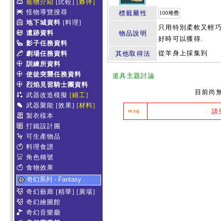
寵物介紹
[比較]
[夥伴]
怪物導覽搜尋
標籤屬性
100堆疊
地下城資料
[料理]
只用特別柔軟又輕巧
遺跡資料
物品說明
好時可以獲得.
影子任務資料
從羊身上採集到
劇場任務資料
其他取得法
訓練所資料
使徒突襲任務資料
道具主題討論
烈焰見習騎士團資料
目前尚
武器改造模擬
[細工]
武器聚能
[效果]
[材料]
請
msg.
製衣樣本
打鐵設計圖
可生產物品
料理食譜
角色稱號
食物效果
奇幻系列 - Fantasy
奇幻藝廊
[精華]
[廣場]
奇幻繪圖館
奇幻音樂廳