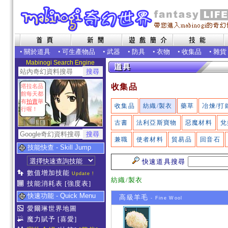
•
關於道具
•
可生產物品
•
武器
•
防具
•
衣物
•
收集品
•
雜貨
Mabinogi Search Engine
收集品
塔拉名品
館每天都
有
拍賣
舉
收集品
紡織/製衣
藥草
冶煉/打
行喔！
古書
法利亞斯寶物
惡魔材料
兌
兼職
使者材料
貿易品
回音石
技能快查 - Skill Jump
快速道具搜尋
數值增加技能
Update !
紡織/製衣
技能消耗表
[強度表]
快速功能 - Quick Menu
高級羊毛
- Fine Wool
愛爾琳世界地圖
魔力賦予
[喜愛]