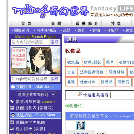
•
關於道具
•
可生產物品
•
武器
•
防具
•
衣物
•
收集品
•
雜貨
Mabinogi Search Engine
收集品
選擇正確
的
未來希
望
能修練
收集品
紡織/製衣
藥草
冶煉/打
得更快！
古書
法利亞斯寶物
惡魔材料
兌
兼職
使者材料
貿易品
回音石
技能快查 - Skill Jump
快速道具搜尋
數值增加技能
Update !
怪物部位
技能消耗表
[強度表]
快速功能 - Quick Menu
石頭妖魔的發光耳朵
- Stone Imp's 
愛爾琳世界地圖
魔力賦予
[喜愛]