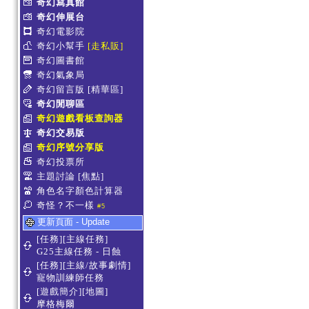
奇幻寫真館
奇幻伸展台
奇幻電影院
奇幻小幫手
[走私販]
奇幻圖書館
奇幻氣象局
奇幻留言版
[精華區]
奇幻閒聊區
奇幻遊戲看板查詢器
奇幻交易版
奇幻序號分享版
奇幻投票所
主題討論
[焦點]
角色名字顏色計算器
奇怪？不一樣
#5
更新頁面 - Update
[任務][主線任務]
G25主線任務 - 日蝕
[任務][主線/故事劇情]
寵物訓練師任務
[遊戲簡介][地圖]
摩格梅爾