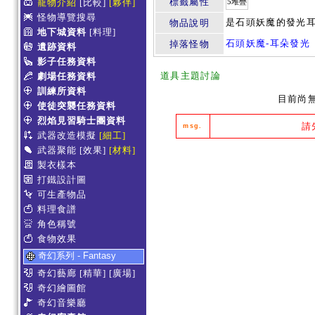
標籤屬性
寵物介紹
[比較]
[夥伴]
5堆疊
怪物導覽搜尋
是石頭妖魔的發光
物品說明
地下城資料
[料理]
石頭妖魔-耳朵發光
掉落怪物
遺跡資料
影子任務資料
道具主題討論
劇場任務資料
訓練所資料
目前尚
使徒突襲任務資料
烈焰見習騎士團資料
請
msg.
武器改造模擬
[細工]
武器聚能
[效果]
[材料]
製衣樣本
打鐵設計圖
可生產物品
料理食譜
角色稱號
食物效果
奇幻系列 - Fantasy
奇幻藝廊
[精華]
[廣場]
奇幻繪圖館
奇幻音樂廳