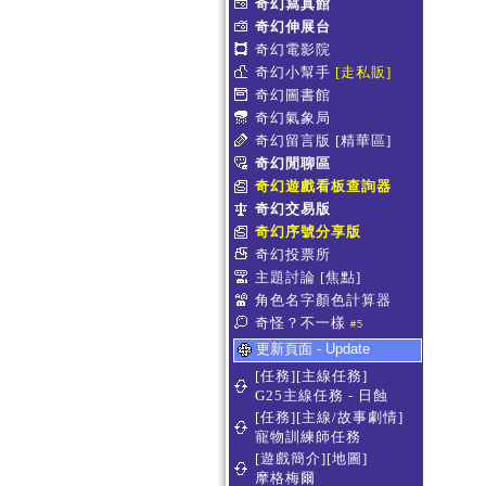
奇幻寫真館
奇幻伸展台
奇幻電影院
奇幻小幫手
[走私販]
奇幻圖書館
奇幻氣象局
奇幻留言版
[精華區]
奇幻閒聊區
奇幻遊戲看板查詢器
奇幻交易版
奇幻序號分享版
奇幻投票所
主題討論
[焦點]
角色名字顏色計算器
奇怪？不一樣
#5
更新頁面 - Update
[任務][主線任務]
G25主線任務 - 日蝕
[任務][主線/故事劇情]
寵物訓練師任務
[遊戲簡介][地圖]
摩格梅爾