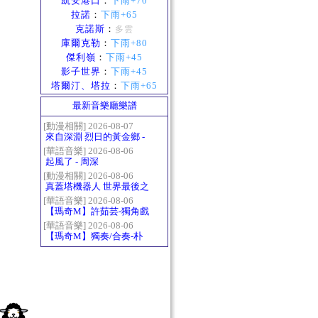
凱安港口
：
下雨+70
拉諾
：
下雨+65
克諾斯
：
多雲
庫爾克勒
：
下雨+80
傑利嶺
：
下雨+45
影子世界
：
下雨+45
塔爾汀、塔拉
：
下雨+65
最新音樂廳樂譜
[動漫相關] 2026-08-07
來自深淵 烈日的黃金鄉 -
Gravity
[華語音樂] 2026-08-06
起風了 - 周深
[動漫相關] 2026-08-06
真蓋塔機器人 世界最後之
日OP2 HEATS
[華語音樂] 2026-08-06
【瑪奇M】許茹芸-獨角戲
[華語音樂] 2026-08-06
【瑪奇M】獨奏/合奏-朴
樹-那些花兒