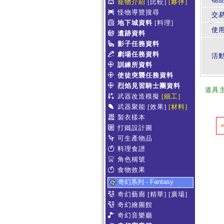
寵物介紹
[比較]
[夥伴]
怪物導覽搜尋
交
地下城資料
[料理]
使
遺跡資料
影子任務資料
劇場任務資料
活
訓練所資料
使徒突襲任務資料
烈焰見習騎士團資料
道具
武器改造模擬
[細工]
武器聚能
[效果]
[材料]
製衣樣本
打鐵設計圖
可生產物品
料理食譜
角色稱號
食物效果
奇幻系列 - Fantasy
奇幻藝廊
[精華]
[廣場]
奇幻繪圖館
奇幻音樂廳