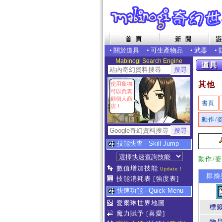
•
關於道具
•
可生產物品
•
武器
•
Mabinogi Search Engine
其他
使用寵物
可以負責
顧個人商
書頁
店！
動作/
技能快查 - Skill Jump
動作/
數值增加技能
Update !
揶揄
技能消耗表
[強度表]
快速功能 - Quick Menu
愛爾琳世界地圖
標
魔力賦予
[喜愛]
物