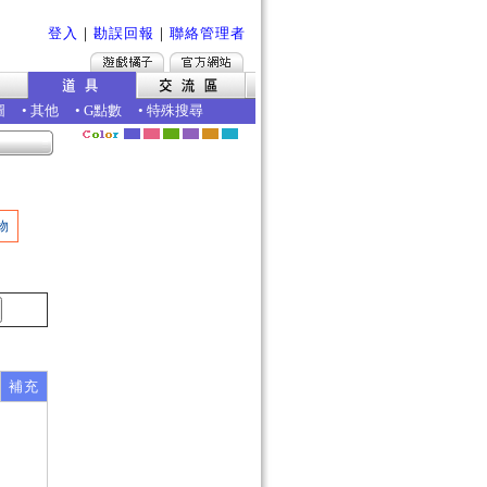
登入
｜
勘誤回報
｜
聯絡管理者
圖
•
其他
•
G點數
•
特殊搜尋
物
補充