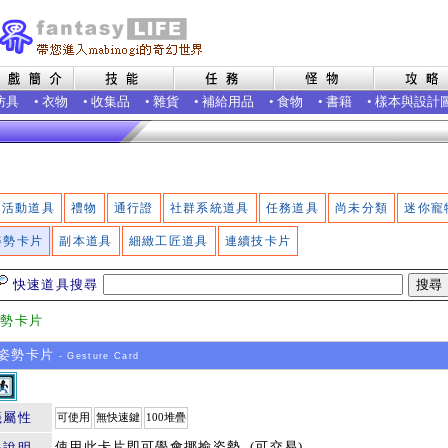
防具
•
衣物
•
收集品
•
雜貨
•
補給用品
•
食物
•
書籍
•
樣本與設計
活動道具
禮物
通行證
社群系統道具
任務道具
尚未分類
迷你寵
姿勢卡片
副本道具
細緻工匠道具
連續技卡片
快速道具搜尋
姿勢卡片
姿勢卡片
- Gesture Card
籤屬性
可使用
無快速鍵
100堆疊
使用此卡片即可學會揶揄姿勢. (可交易)
品說明