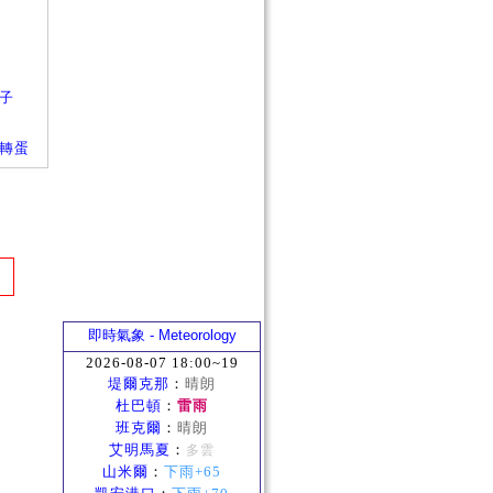
箱子
箱子轉蛋
即時氣象 - Meteorology
2026-08-07 18:00~19
堤爾克那
：
晴朗
杜巴頓
：
雷雨
班克爾
：
晴朗
艾明馬夏
：
多雲
山米爾
：
下雨+65