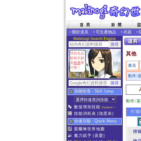
•
關於道具
•
可生產物品
•
武器
•
Mabinogi Search Engine
其他
塔拉名品
館每天都
有
拍賣
舉
書頁
行喔！
動作/
技能快查 - Skill Jump
動作/
數值增加技能
Update !
打噴
技能消耗表
[強度表]
快速功能 - Quick Menu
愛爾琳世界地圖
標
魔力賦予
[喜愛]
物