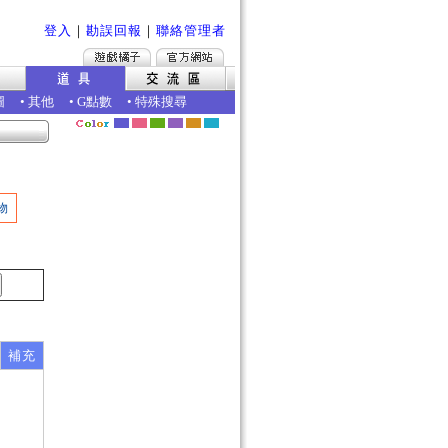
登入
｜
勘誤回報
｜
聯絡管理者
圖
•
其他
•
G點數
•
特殊搜尋
物
補充