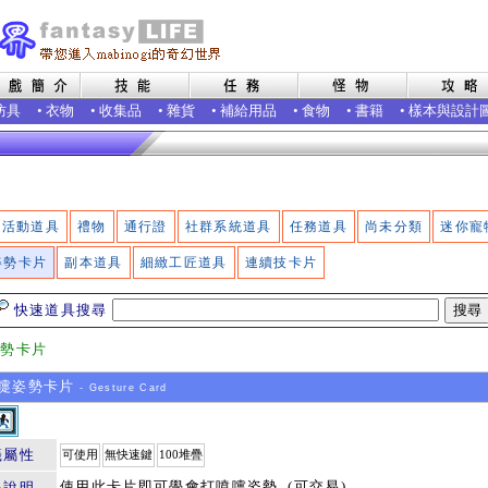
防具
•
衣物
•
收集品
•
雜貨
•
補給用品
•
食物
•
書籍
•
樣本與設計
活動道具
禮物
通行證
社群系統道具
任務道具
尚未分類
迷你寵
姿勢卡片
副本道具
細緻工匠道具
連續技卡片
快速道具搜尋
姿勢卡片
嚏姿勢卡片
- Gesture Card
籤屬性
可使用
無快速鍵
100堆疊
使用此卡片即可學會打噴嚏姿勢. (可交易)
品說明