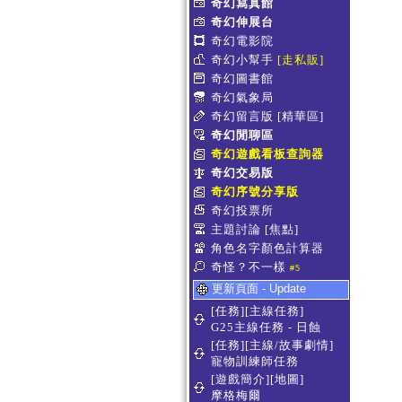
奇幻寫真館
奇幻伸展台
奇幻電影院
奇幻小幫手
[走私販]
奇幻圖書館
奇幻氣象局
奇幻留言版
[精華區]
奇幻閒聊區
奇幻遊戲看板查詢器
奇幻交易版
奇幻序號分享版
奇幻投票所
主題討論
[焦點]
角色名字顏色計算器
奇怪？不一樣
#5
更新頁面 - Update
[任務][主線任務]
G25主線任務 - 日蝕
[任務][主線/故事劇情]
寵物訓練師任務
[遊戲簡介][地圖]
摩格梅爾