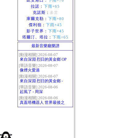
凱安港口
：
下雨+70
拉諾
：
下雨+65
克諾斯
：
多雲
庫爾克勒
：
下雨+80
傑利嶺
：
下雨+45
影子世界
：
下雨+45
塔爾汀、塔拉
：
下雨+65
最新音樂廳樂譜
[動漫相關] 2026-08-07
來自深淵 烈日的黃金鄉 OP
- かたち(Katachi)
[華語音樂] 2026-08-07
像煙火愛過
[動漫相關] 2026-08-07
來自深淵 烈日的黃金鄉 -
Gravity
[華語音樂] 2026-08-06
起風了 - 周深
[動漫相關] 2026-08-06
真蓋塔機器人 世界最後之
日OP2 HEATS