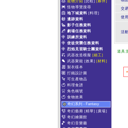
寵物介紹
[比較]
[夥伴]
怪物導覽搜尋
交
地下城資料
[料理]
使
遺跡資料
影子任務資料
劇場任務資料
活
訓練所資料
使徒突襲任務資料
烈焰見習騎士團資料
道具
武器改造模擬
[細工]
武器聚能
[效果]
[材料]
製衣樣本
打鐵設計圖
可生產物品
料理食譜
角色稱號
食物效果
奇幻系列 - Fantasy
奇幻藝廊
[精華]
[廣場]
奇幻繪圖館
奇幻音樂廳