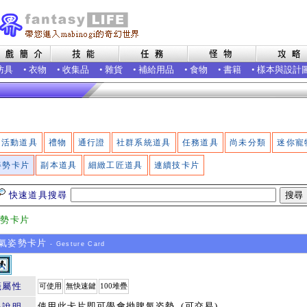
防具
•
衣物
•
收集品
•
雜貨
•
補給用品
•
食物
•
書籍
•
樣本與設計
活動道具
禮物
通行證
社群系統道具
任務道具
尚未分類
迷你寵
姿勢卡片
副本道具
細緻工匠道具
連續技卡片
快速道具搜尋
姿勢卡片
氣姿勢卡片
- Gesture Card
籤屬性
可使用
無快速鍵
100堆疊
使用此卡片即可學會拗脾氣姿勢. (可交易)
品說明