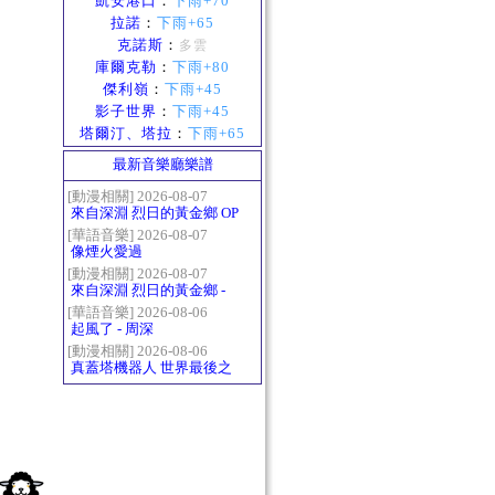
凱安港口
：
下雨+70
拉諾
：
下雨+65
克諾斯
：
多雲
庫爾克勒
：
下雨+80
傑利嶺
：
下雨+45
影子世界
：
下雨+45
塔爾汀、塔拉
：
下雨+65
最新音樂廳樂譜
[動漫相關] 2026-08-07
來自深淵 烈日的黃金鄉 OP
- かたち(Katachi)
[華語音樂] 2026-08-07
像煙火愛過
[動漫相關] 2026-08-07
來自深淵 烈日的黃金鄉 -
Gravity
[華語音樂] 2026-08-06
起風了 - 周深
[動漫相關] 2026-08-06
真蓋塔機器人 世界最後之
日OP2 HEATS