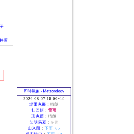
箱子
箱子轉蛋
即時氣象 - Meteorology
2026-08-07 18:00~19
堤爾克那
：
晴朗
杜巴頓
：
雷雨
班克爾
：
晴朗
艾明馬夏
：
多雲
山米爾
：
下雨+65