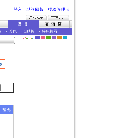
登入
｜
勘誤回報
｜
聯絡管理者
圖
•
其他
•
G點數
•
特殊搜尋
物
補充