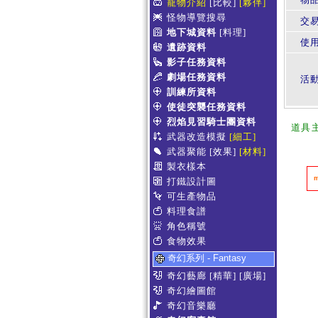
寵物介紹
[比較]
[夥伴]
怪物導覽搜尋
交
地下城資料
[料理]
使
遺跡資料
影子任務資料
劇場任務資料
活
訓練所資料
使徒突襲任務資料
烈焰見習騎士團資料
道具
武器改造模擬
[細工]
武器聚能
[效果]
[材料]
製衣樣本
打鐵設計圖
可生產物品
料理食譜
角色稱號
食物效果
奇幻系列 - Fantasy
奇幻藝廊
[精華]
[廣場]
奇幻繪圖館
奇幻音樂廳