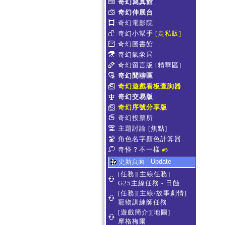
奇幻寫真館
奇幻伸展台
奇幻電影院
奇幻小幫手
[走私販]
奇幻圖書館
奇幻氣象局
奇幻留言版
[精華區]
奇幻閒聊區
奇幻遊戲看板查詢器
奇幻交易版
奇幻序號分享版
奇幻投票所
主題討論
[焦點]
角色名字顏色計算器
奇怪？不一樣
#5
更新頁面 - Update
[任務][主線任務]
G25主線任務 - 日蝕
[任務][主線/故事劇情]
寵物訓練師任務
[遊戲簡介][地圖]
摩格梅爾