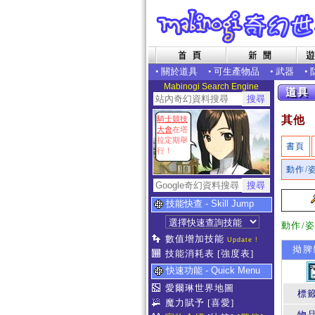
•
關於道具
•
可生產物品
•
武器
•
Mabinogi Search Engine
其他
騎士競技
大會
在塔
拉定期舉
書頁
行！
動作/
技能快查 - Skill Jump
動作/
數值增加技能
Update !
拗脾
技能消耗表
[強度表]
快速功能 - Quick Menu
愛爾琳世界地圖
標
魔力賦予
[喜愛]
物