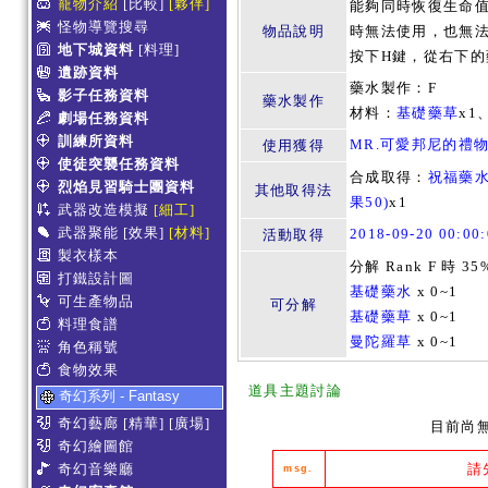
寵物介紹
[比較]
[夥伴]
能夠同時恢復生命
怪物導覽搜尋
物品說明
時無法使用，也無
地下城資料
[料理]
按下H鍵，從右下的
遺跡資料
藥水製作：F
影子任務資料
藥水製作
材料：
基礎藥草
x1
劇場任務資料
訓練所資料
MR.可愛邦尼的禮
使用獲得
使徒突襲任務資料
合成取得：
祝福藥
烈焰見習騎士團資料
其他取得法
果50)
x1
武器改造模擬
[細工]
武器聚能
[效果]
[材料]
2018-09-20 00:0
活動取得
製衣樣本
分解 Rank F 時 35
打鐵設計圖
基礎藥水
x 0~1
可生產物品
可分解
基礎藥草
x 0~1
料理食譜
曼陀羅草
x 0~1
角色稱號
食物效果
道具主題討論
奇幻系列 - Fantasy
奇幻藝廊
[精華]
[廣場]
目前尚
奇幻繪圖館
奇幻音樂廳
請
msg.