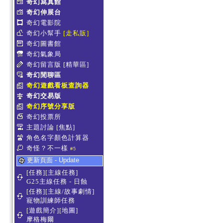
奇幻寫真館
奇幻伸展台
奇幻電影院
奇幻小幫手
[走私販]
奇幻圖書館
奇幻氣象局
奇幻留言版
[精華區]
奇幻閒聊區
奇幻遊戲看板查詢器
奇幻交易版
奇幻序號分享版
奇幻投票所
主題討論
[焦點]
角色名字顏色計算器
奇怪？不一樣
#5
更新頁面 - Update
[任務][主線任務]
G25主線任務 - 日蝕
[任務][主線/故事劇情]
寵物訓練師任務
[遊戲簡介][地圖]
摩格梅爾