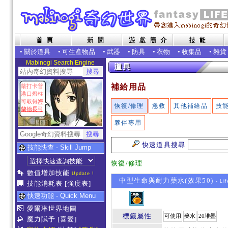
•
關於道具
•
可生產物品
•
武器
•
防具
•
衣物
•
收集品
•
雜貨
Mabinogi Search Engine
補給用品
敲打卡普
港口燈柱
可取得
海
恢復/修理
急救
其他補給品
技
蘭德長弓
夥伴專用
快速道具搜尋
技能快查 - Skill Jump
恢復/修理
數值增加技能
Update !
中型生命與耐力藥水(效果50)
- Lif
技能消耗表
[強度表]
快速功能 - Quick Menu
愛爾琳世界地圖
標籤屬性
可使用
藥水
20堆疊
魔力賦予
[喜愛]