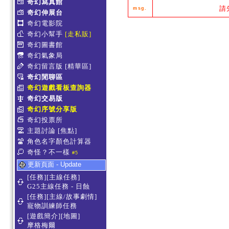
奇幻寫真館
請
msg.
奇幻伸展台
奇幻電影院
奇幻小幫手
[走私販]
奇幻圖書館
奇幻氣象局
奇幻留言版
[精華區]
奇幻閒聊區
奇幻遊戲看板查詢器
奇幻交易版
奇幻序號分享版
奇幻投票所
主題討論
[焦點]
角色名字顏色計算器
奇怪？不一樣
#5
更新頁面 - Update
[任務][主線任務]
G25主線任務 - 日蝕
[任務][主線/故事劇情]
寵物訓練師任務
[遊戲簡介][地圖]
摩格梅爾