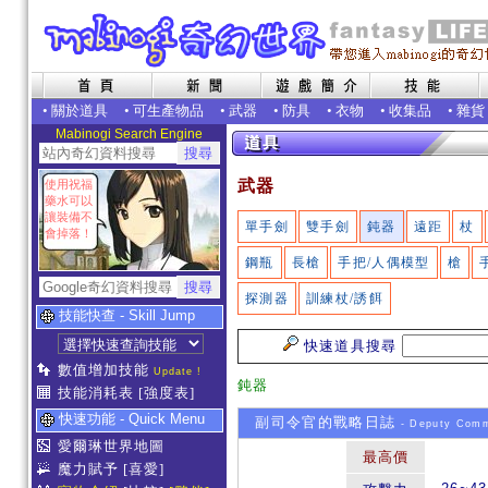
•
關於道具
•
可生產物品
•
武器
•
防具
•
衣物
•
收集品
•
雜貨
Mabinogi Search Engine
武器
使用祝福
藥水可以
讓裝備不
單手劍
雙手劍
鈍器
遠距
杖
會掉落！
鋼瓶
長槍
手把/人偶模型
槍
探測器
訓練杖/誘餌
技能快查 - Skill Jump
快速道具搜尋
數值增加技能
Update !
鈍器
技能消耗表
[強度表]
快速功能 - Quick Menu
副司令官的戰略日誌
- Deputy Comm
愛爾琳世界地圖
最高價
魔力賦予
[喜愛]