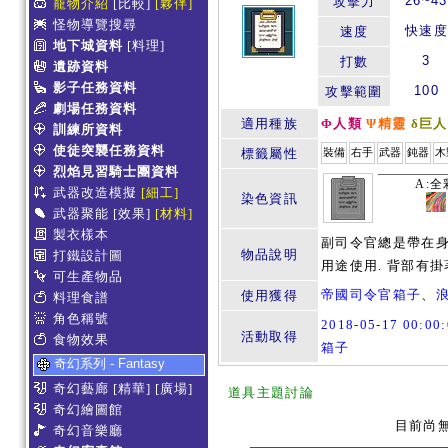
26~43
攻擊力
寵物介紹
[比較]
[夥伴]
怪物導覽搜尋
快速度
速度
地下城資料
[料理]
3
打數
遺跡資料
影子任務資料
100
攻擊範圍
劇場任務資料
適用種族
Φ人類
Ψ精靈
δ巨人
訓練所資料
使徒突襲任務資料
標籤屬性
裝備
右手
武器
鈍器
木
烈焰見習騎士團資料
A:全
武器改造模擬
[細工]
染色資訊
武器聚能
[效果]
[材料]
製衣樣本
副司令官總是帶在身
物品說明
打鐵設計圖
用途使用. 背部有掛
可生產物品
帝國司令官箱子
、
使用獲得
料理食譜
角色稱號
2018-05-17 00:0
活動取得
食物效果
箱子
奇幻系列 - Fantasy
奇幻藝廊
[精華]
[廣場]
道具主題討論
奇幻繪圖館
目前尚
奇幻音樂廳