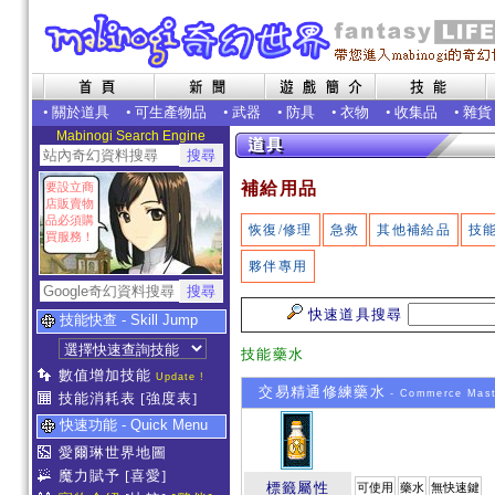
•
關於道具
•
可生產物品
•
武器
•
防具
•
衣物
•
收集品
•
雜貨
Mabinogi Search Engine
補給用品
要設立商
店販賣物
品必須購
恢復/修理
急救
其他補給品
技
買服務！
夥伴專用
快速道具搜尋
技能快查 - Skill Jump
技能藥水
數值增加技能
Update !
交易精通修練藥水
- Commerce Maste
技能消耗表
[強度表]
快速功能 - Quick Menu
愛爾琳世界地圖
魔力賦予
[喜愛]
標籤屬性
可使用
藥水
無快速鍵