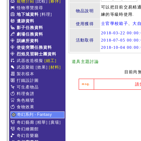
寵物介紹
[比較]
[夥伴]
可以把目前交易精通
怪物導覽搜尋
物品說明
地下城資料
[料理]
練的等級時使用.
遺跡資料
士官學校箱子
、
大
使用獲得
影子任務資料
2018-03-22 00:0
劇場任務資料
活動取得
2018-07-05 00:0
訓練所資料
使徒突襲任務資料
2018-10-04 00:0
烈焰見習騎士團資料
武器改造模擬
[細工]
道具主題討論
武器聚能
[效果]
[材料]
目前尚
製衣樣本
打鐵設計圖
請
msg.
可生產物品
料理食譜
角色稱號
食物效果
奇幻系列 - Fantasy
奇幻藝廊
[精華]
[廣場]
奇幻繪圖館
奇幻音樂廳