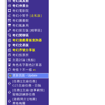
奇幻寫真館
奇幻伸展台
奇幻電影院
奇幻小幫手
[走私販]
奇幻圖書館
奇幻氣象局
奇幻留言版
[精華區]
奇幻閒聊區
奇幻遊戲看板查詢器
奇幻交易版
奇幻序號分享版
奇幻投票所
主題討論
[焦點]
角色名字顏色計算器
奇怪？不一樣
#5
更新頁面 - Update
[任務][主線任務]
G25主線任務 - 日蝕
[任務][主線/故事劇情]
寵物訓練師任務
[遊戲簡介][地圖]
摩格梅爾