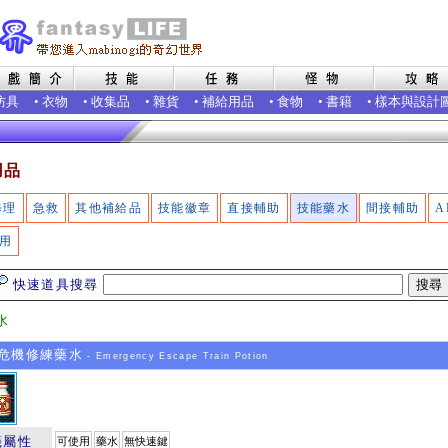
防具
•
衣物
•
收集品
•
雜貨
•
補給用品
•
食物
•
書籍
•
樣本與設計
用品
修理
急救
其他補給品
技能徽章
直接輔助
技能藥水
間接輔助
A
用
快速道具搜尋
水
危機修練藥水
- Emergency Escape Train Potion
籤屬性
可使用
藥水
無快速鍵