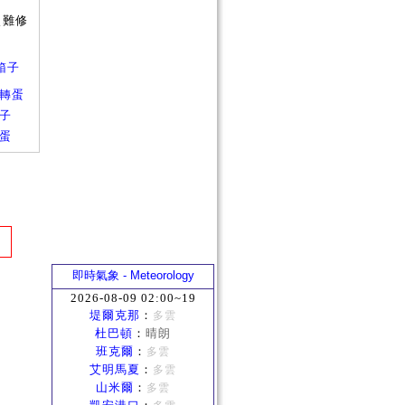
較難修
箱子
箱子轉蛋
箱子
轉蛋
即時氣象 - Meteorology
2026-08-09 02:00~19
堤爾克那
：
多雲
杜巴頓
：
晴朗
班克爾
：
多雲
艾明馬夏
：
多雲
山米爾
：
多雲