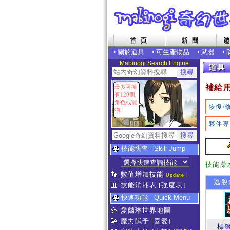
•
關於道具
•
可生產物品
•
武器
•
Mabinogi Search Engine
補給
最多可擁
有120個
角色或寵
恢復/
物！
夥伴專
技能快查 - Skill Jump
技能藥
數值增加技能
Update !
逃脫
技能消耗表
[強度表]
快速功能 - Quick Menu
愛爾琳世界地圖
魔力賦予
[喜愛]
標