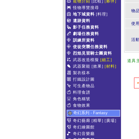
寵物介紹
[比較]
[夥伴]
怪物導覽搜尋
物
地下城資料
[料理]
遺跡資料
使
影子任務資料
劇場任務資料
活
訓練所資料
使徒突襲任務資料
烈焰見習騎士團資料
武器改造模擬
[細工]
道具
武器聚能
[效果]
[材料]
製衣樣本
打鐵設計圖
可生產物品
料理食譜
角色稱號
食物效果
奇幻系列 - Fantasy
奇幻藝廊
[精華]
[廣場]
奇幻繪圖館
奇幻音樂廳