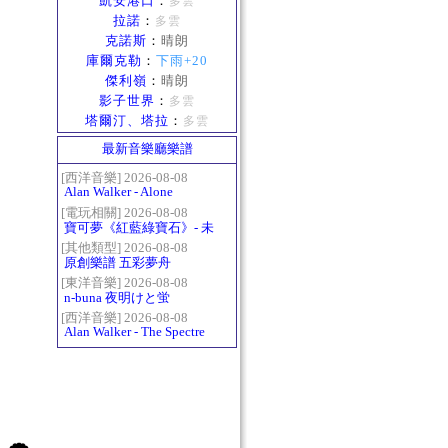
凱安港口
：
多雲
拉諾
：
多雲
克諾斯
：
晴朗
庫爾克勒
：
下雨+20
傑利嶺
：
晴朗
影子世界
：
多雲
塔爾汀、塔拉
：
多雲
最新音樂廳樂譜
[西洋音樂] 2026-08-08
Alan Walker - Alone
[電玩相關] 2026-08-08
寶可夢《紅藍綠寶石》- 未
白鎮BGM (Littleroot Town)
[其他類型] 2026-08-08
原創樂譜 五彩夢舟
[東洋音樂] 2026-08-08
n-buna 夜明けと蛍
[西洋音樂] 2026-08-08
Alan Walker - The Spectre