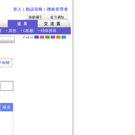
登入
｜
勘誤回報
｜
聯絡管理者
圖
•
其他
•
G點數
•
特殊搜尋
P相關
補充