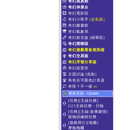
奇幻寫真館
奇幻伸展台
奇幻電影院
奇幻小幫手
[走私販]
奇幻圖書館
奇幻氣象局
奇幻留言版
[精華區]
奇幻閒聊區
奇幻遊戲看板查詢器
奇幻交易版
奇幻序號分享版
奇幻投票所
主題討論
[焦點]
角色名字顏色計算器
奇怪？不一樣
#5
更新頁面 - Update
[任務][主線任務]
G25主線任務 - 日蝕
[任務][主線/故事劇情]
寵物訓練師任務
[遊戲簡介][地圖]
摩格梅爾