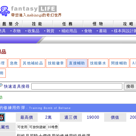
防具
•
衣物
•
收集品
•
雜貨
•
補給用品
•
食物
•
書籍
•
樣本與設計
用品
修理
急救
其他補給品
技能徽章
直接輔助
技能藥水
間接輔助
A
用
快速道具搜尋
助
的修練用炸彈
- Training Bomb of Beltane
最高價
2萬
週三價
19000
價值
20
籤屬性
可使用
可放快捷鍵
10堆疊
烈焰見習騎士們使用的修練用特殊炸彈.