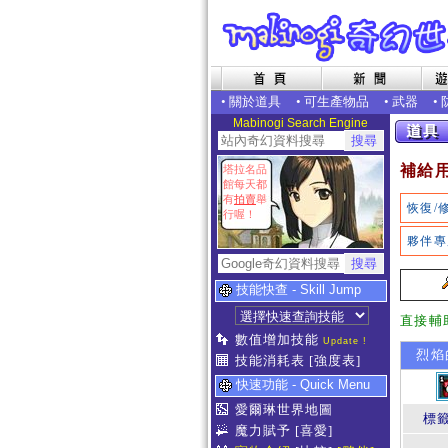
•
關於道具
•
可生產物品
•
武器
•
Mabinogi Search Engine
補給
塔拉名品
館每天都
有
拍賣
舉
恢復/
行喔！
夥伴專
技能快查 - Skill Jump
直接輔
數值增加技能
Update !
烈焰
技能消耗表
[強度表]
快速功能 - Quick Menu
愛爾琳世界地圖
標
魔力賦予
[喜愛]