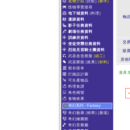
寵物介紹
[比較]
[夥伴]
怪物導覽搜尋
地下城資料
[料理]
物
遺跡資料
影子任務資料
劇場任務資料
訓練所資料
交
使徒突襲任務資料
烈焰見習騎士團資料
販賣
武器改造模擬
[細工]
其他
武器聚能
[效果]
[材料]
製衣樣本
道具
打鐵設計圖
可生產物品
料理食譜
角色稱號
食物效果
奇幻系列 - Fantasy
奇幻藝廊
[精華]
[廣場]
奇幻繪圖館
奇幻音樂廳