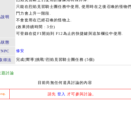
只能在烈焰見習騎士團任務中使用, 使用時在之後召喚的怪物
鬥力會上升一階段.
品說明
不會套用在已經召喚的怪物上.
(效果持續時間 : 3分)
可登錄在從F1開始到 F12為止的快捷鍵與追加欄位中使用.
易狀態
修安
NPC
完成[嚮導]挑戰!烈焰見習騎士團任務 (5個)
取得法
主題討論
目前尚無任何道具討論的內容
請先
登入
才可參與討論。
msg.