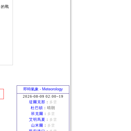
們的戰
即時氣象 - Meteorology
2026-08-09 02:00~19
堤爾克那
：
多雲
杜巴頓
：
晴朗
班克爾
：
多雲
艾明馬夏
：
多雲
山米爾
：
多雲