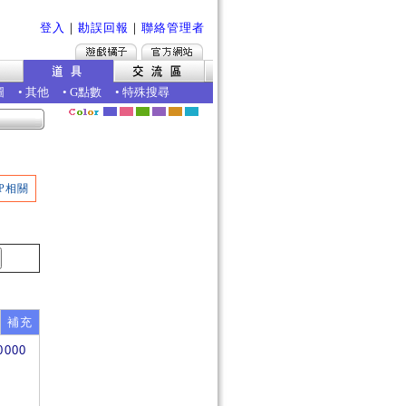
登入
｜
勘誤回報
｜
聯絡管理者
圖
•
其他
•
G點數
•
特殊搜尋
P相關
補充
0000