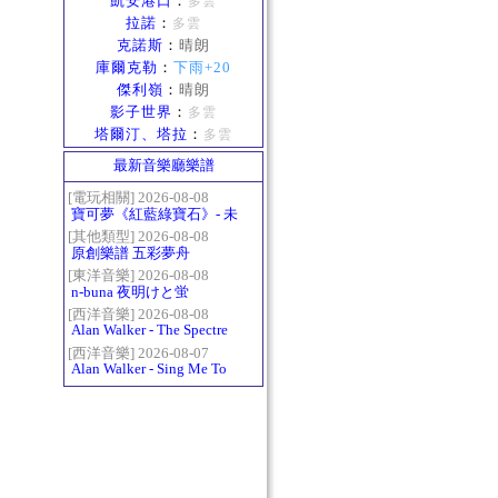
凱安港口
：
多雲
拉諾
：
多雲
克諾斯
：
晴朗
庫爾克勒
：
下雨+20
傑利嶺
：
晴朗
影子世界
：
多雲
塔爾汀、塔拉
：
多雲
最新音樂廳樂譜
[電玩相關] 2026-08-08
寶可夢《紅藍綠寶石》- 未
白鎮BGM (Littleroot Town)
[其他類型] 2026-08-08
原創樂譜 五彩夢舟
[東洋音樂] 2026-08-08
n-buna 夜明けと蛍
[西洋音樂] 2026-08-08
Alan Walker - The Spectre
[西洋音樂] 2026-08-07
Alan Walker - Sing Me To
Sleep