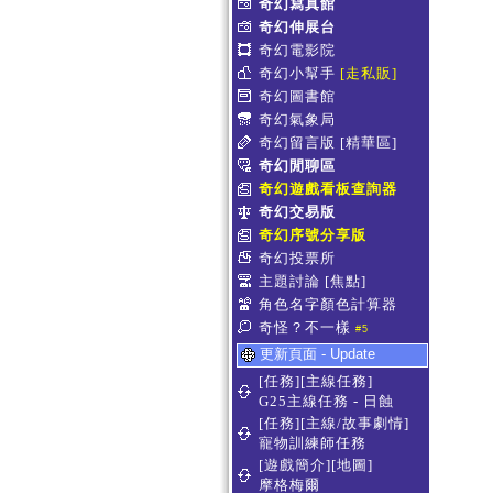
奇幻寫真館
奇幻伸展台
奇幻電影院
奇幻小幫手
[走私販]
奇幻圖書館
奇幻氣象局
奇幻留言版
[精華區]
奇幻閒聊區
奇幻遊戲看板查詢器
奇幻交易版
奇幻序號分享版
奇幻投票所
主題討論
[焦點]
角色名字顏色計算器
奇怪？不一樣
#5
更新頁面 - Update
[任務][主線任務]
G25主線任務 - 日蝕
[任務][主線/故事劇情]
寵物訓練師任務
[遊戲簡介][地圖]
摩格梅爾