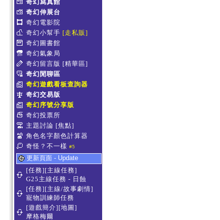
奇幻寫真館
奇幻伸展台
奇幻電影院
奇幻小幫手
[走私販]
奇幻圖書館
奇幻氣象局
奇幻留言版
[精華區]
奇幻閒聊區
奇幻遊戲看板查詢器
奇幻交易版
奇幻序號分享版
奇幻投票所
主題討論
[焦點]
角色名字顏色計算器
奇怪？不一樣
#5
更新頁面 - Update
[任務][主線任務]
G25主線任務 - 日蝕
[任務][主線/故事劇情]
寵物訓練師任務
[遊戲簡介][地圖]
摩格梅爾