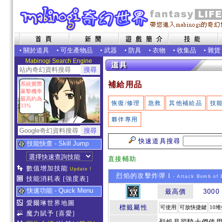
•
關於道具
•
可生產物品
•
武器
•
防具
•
衣物
•
收集品
•
雜貨
Mabinogi Search Engine
補給用品
系統實際
暴擊機率
最高約為
恢復/修理
急救
其他補給品
技
33%
夥伴專用
快速道具搜尋
技能快查 - Skill Jump
直接輔助
數值增加技能
Update !
烈焰的攻擊炸彈 I
- Attack Bomb of 
技能消耗表
[強度表]
快速功能 - Quick Menu
最高價
3000
愛爾琳世界地圖
標籤屬性
可使用
可放快捷鍵
10
魔力賦予
[喜愛]
烈焰見習騎士們使用