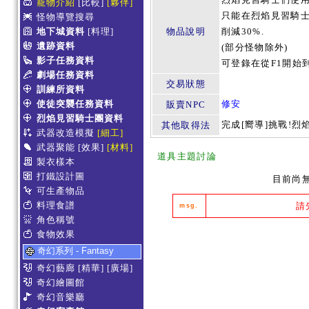
寵物介紹
[比較]
[夥伴]
只能在烈焰見習騎士
怪物導覽搜尋
地下城資料
[料理]
物品說明
削減30%.
遺跡資料
(部分怪物除外)
影子任務資料
可登錄在從F1開始到
劇場任務資料
交易狀態
訓練所資料
使徒突襲任務資料
修安
販賣NPC
烈焰見習騎士團資料
完成[嚮導]挑戰!烈焰
其他取得法
武器改造模擬
[細工]
武器聚能
[效果]
[材料]
道具主題討論
製衣樣本
打鐵設計圖
目前尚
可生產物品
料理食譜
請
msg.
角色稱號
食物效果
奇幻系列 - Fantasy
奇幻藝廊
[精華]
[廣場]
奇幻繪圖館
奇幻音樂廳