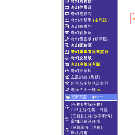
奇幻寫真館
奇幻伸展台
奇幻電影院
奇幻小幫手
[走私販]
奇幻圖書館
奇幻氣象局
奇幻留言版
[精華區]
奇幻閒聊區
奇幻遊戲看板查詢器
奇幻交易版
奇幻序號分享版
奇幻投票所
主題討論
[焦點]
角色名字顏色計算器
奇怪？不一樣
#5
更新頁面 - Update
[任務][主線任務]
G25主線任務 - 日蝕
[任務][主線/故事劇情]
寵物訓練師任務
[遊戲簡介][地圖]
摩格梅爾