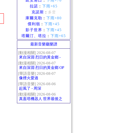
凱安港口
：
下雨+70
拉諾
：
下雨+65
克諾斯
：
多雲
庫爾克勒
：
下雨+80
傑利嶺
：
下雨+45
影子世界
：
下雨+45
塔爾汀、塔拉
：
下雨+65
最新音樂廳樂譜
[動漫相關] 2026-08-07
來自深淵 烈日的黃金鄉 -
Gravity
[動漫相關] 2026-08-07
來自深淵 烈日的黃金鄉 OP
- かたち(Katachi)
[華語音樂] 2026-08-07
像煙火愛過
[華語音樂] 2026-08-06
起風了 - 周深
[動漫相關] 2026-08-06
真蓋塔機器人 世界最後之
日OP2 HEATS