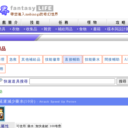
防具
•
衣物
•
收集品
•
雜貨
•
補給用品
•
食物
•
書籍
•
樣本與設計
用品
修理
急救
其他補給品
技能徽章
直接輔助
技能藥水
間接輔助
A
用
快速道具搜尋
助
遲減少藥水(10分)
- Attack Speed Up Potion
籤屬性
可使用
藥水
無快速鍵
100堆疊