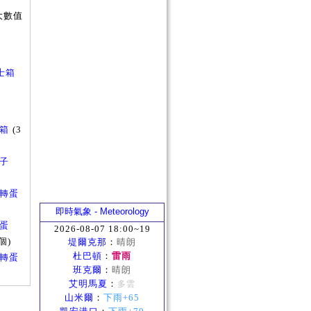
大數值
士箱
寶箱
(3
箱子
令官轉蛋
即時氣象 - Meteorology
轉蛋
2026-08-07 18:00~19
個)
堤爾克那
：
晴朗
杜巴頓
：
雷雨
箱子轉蛋
班克爾
：
晴朗
艾明馬夏
：
多雲
山米爾
：
下雨+65