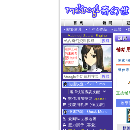
•
關於道具
•
可生產物品
•
武器
•
Mabinogi Search Engine
補給
選擇正確
的
未來希
望
能修練
恢復/
得更快！
夥伴專
技能快查 - Skill Jump
直接輔
數值增加技能
Update !
攻擊延
技能消耗表
[強度表]
快速功能 - Quick Menu
愛爾琳世界地圖
魔力賦予
[喜愛]
標