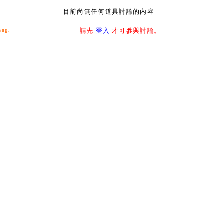
目前尚無任何道具討論的內容
請先
登入
才可參與討論。
msg.