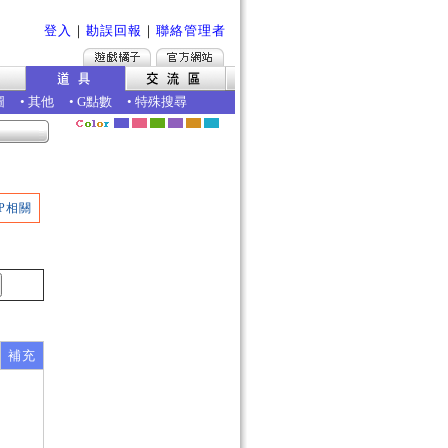
登入
｜
勘誤回報
｜
聯絡管理者
圖
•
其他
•
G點數
•
特殊搜尋
P相關
補充