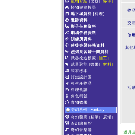
寵物介紹
[比較]
[夥伴]
怪物導覽搜尋
物
地下城資料
[料理]
遺跡資料
交
影子任務資料
劇場任務資料
使
訓練所資料
使徒突襲任務資料
其他
烈焰見習騎士團資料
武器改造模擬
[細工]
武器聚能
[效果]
[材料]
製衣樣本
打鐵設計圖
可生產物品
活
料理食譜
角色稱號
食物效果
奇幻系列 - Fantasy
奇幻藝廊
[精華]
[廣場]
奇幻繪圖館
奇幻音樂廳
道具