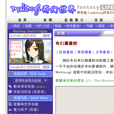
•
系統
•
地圖
•
NPC介紹
•
探險
•
角色數值+
•
年齡
•
稱號
•
食
Mabinogi Search Engine
奇幻圖書館
貴的武器
不一定是
最好的武
｜
技能書籍
｜
實用圖書
｜
文學書籍
｜
器喔～
關於本站奇幻圖書館內館藏之書籍為 
一字不改的收藏於本站圖書館內，關
Mabinogi 遊戲中的錯誤部份，
技能快查 - Skill Jump
愛爾琳音樂的歷史 (2) - The History o
數值增加技能
Update !
技能消耗表
[強度表]
快速功能 - Quick Menu
愛爾琳世界地圖
魔力賦予
[喜愛]