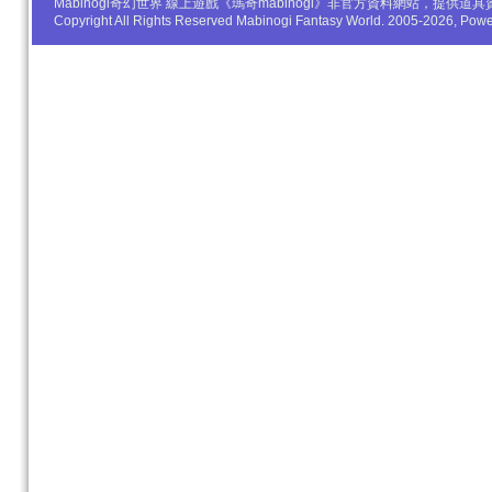
Mabinogi奇幻世界 線上遊戲《瑪奇mabinogi》非官方資料網站，
Copyright All Rights Reserved Mabinogi Fantasy World. 2005-2026, Po