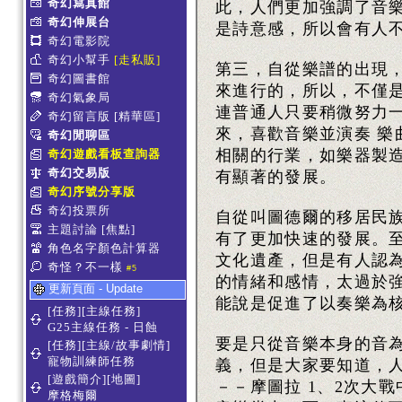
奇幻寫真館
此，人們更加強調了音樂
奇幻伸展台
是詩意感，所以會有人
奇幻電影院
奇幻小幫手
[走私販]
第三，自從樂譜的出現
奇幻圖書館
來進行的，所以，不僅
奇幻氣象局
連普通人只要稍微努力
奇幻留言版
[精華區]
來，喜歡音樂並演奏 樂
奇幻閒聊區
相關的行業，如樂器製
奇幻遊戲看板查詢器
奇幻交易版
有顯著的發展。
奇幻序號分享版
奇幻投票所
自從叫圖德爾的移居民
主題討論
[焦點]
有了更加快速的發展。
角色名字顏色計算器
文化遺產，但是有人認
奇怪？不一樣
#5
的情緒和感情，太過於
更新頁面 - Update
能說是促進了以奏樂為
[任務][主線任務]
G25主線任務 - 日蝕
要是只從音樂本身的音
[任務][主線/故事劇情]
寵物訓練師任務
義，但是大家要知道，
[遊戲簡介][地圖]
－－摩圖拉 1、2次大
摩格梅爾