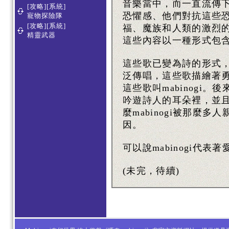
音樂當中，而一直流傳
[攻略][系統]
恐懼感、他們對抗這些
寵物探險隊
[攻略][系統]
福、魔族和人類的激烈
精靈武器
這些內容以一種形式包
這些歌已變為詩的形式
泛傳唱，這些歌描繪著
這些歌叫mabinogi。後
吟遊詩人的耳朵裡，並
麼mabinogi被那麼
因。
可以說mabinogi代
(未完，待續)