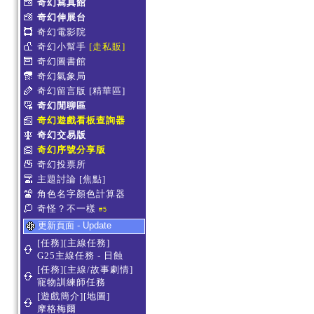
奇幻寫真館
奇幻伸展台
奇幻電影院
奇幻小幫手
[走私販]
奇幻圖書館
奇幻氣象局
奇幻留言版
[精華區]
奇幻閒聊區
奇幻遊戲看板查詢器
奇幻交易版
奇幻序號分享版
奇幻投票所
主題討論
[焦點]
角色名字顏色計算器
奇怪？不一樣
#5
更新頁面 - Update
[任務][主線任務]
G25主線任務 - 日蝕
[任務][主線/故事劇情]
寵物訓練師任務
[遊戲簡介][地圖]
摩格梅爾