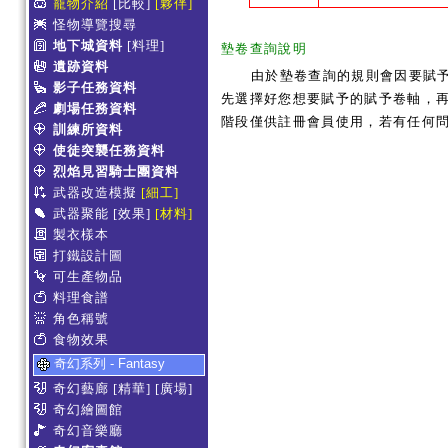
寵物介紹
[比較]
[夥伴]
怪物導覽搜尋
地下城資料
[料理]
墊卷查詢說明
遺跡資料
由於墊卷查詢的規則會因要賦
影子任務資料
先選擇好您想要賦予的賦予卷軸，再
劇場任務資料
階段僅供註冊會員使用，若有任何
訓練所資料
使徒突襲任務資料
烈焰見習騎士團資料
武器改造模擬
[細工]
武器聚能
[效果]
[材料]
製衣樣本
打鐵設計圖
可生產物品
料理食譜
角色稱號
食物效果
奇幻系列 - Fantasy
奇幻藝廊
[精華]
[廣場]
奇幻繪圖館
奇幻音樂廳