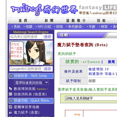
•
系統
•
地圖
•
NPC介紹
•
探險
•
角色數值+
•
年齡
•
稱號
•
食
Mabinogi Search Engine
你知道
魔力賦予墊卷查詢 (Beta)
嗎？
史帝
華
外號是
查詢的賦予
麵包超人
踏實的
- of Earnest
[ 接尾 
敏捷增加 10
條件及效果
精通製作 等級A 
技能快查 - Skill Jump
賦予限制
頭部
數值增加技能
選擇賦予道具裝備(輸入要賦予道具
Update !
技能消耗表
[強度表]
快速功能 - Quick Menu
愛爾琳世界地圖
魔力賦予
[喜愛]
msg.