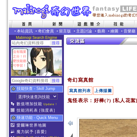
•
本站資訊
•
奇幻會員
•
留言版
•
主題討論
•
藝廊
•
繪圖
•
音樂廳
Mabinogi Search Engine
沒有職業
之分！什
麼技能都
可學習！
奇幻寫真館
技能快查 - Skill Jump
寫真館列表
上傳擷圖
鬼怪表示：好棒(?) [私人花絮
數值增加技能
Update !
技能消耗表
[強度表]
快速功能 - Quick Menu
愛爾琳世界地圖
魔力賦予
[喜愛]