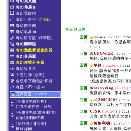
奇幻寫真館
奇幻伸展台
奇幻電影院
奇幻小幫手
[走私販]
奇幻圖書館
評論與回覆
奇幻氣象局
ivanii
回覆
奇幻留言版
[精華區]
[ Lv.190 ]
?
20
看表情所知...你是自願
#1
奇幻閒聊區
/ . > \
奇幻遊戲看板查詢器
SIUPOWER
回覆
[ Lv.37 ]
奇幻交易版
鬼怪:我很想舔唷唷唷~
#2
奇幻序號分享版
回覆
草鈴
[ Lv.200 ]
?
2012
奇幻投票所
#3
神阿 請再給我多一點
主題討論
[焦點]
這樣我死也瞑目
角色名字顏色計算器
(應該是到死也不打算
奇怪？不一樣
destroyking
#5
回覆
[ Lv.68 ]
鬼怪的表情...原本
#4
更新頁面 - Update
u120963908
回覆
[ Lv.12
[任務][主線任務]
這根本可以列入年度TO
#5
G25主線任務 - 日蝕
CJSK
回覆
[任務][主線/故事劇情]
[ Lv.107 ]
?
2012-
其實 鬼怪表情是大驚的樣
#6
寵物訓練師任務
回覆
英格利德
[遊戲簡介][地圖]
[ Lv.171 ]
?
#7
鬼怪大驚: 夭壽喔 偽娘..
摩格梅爾