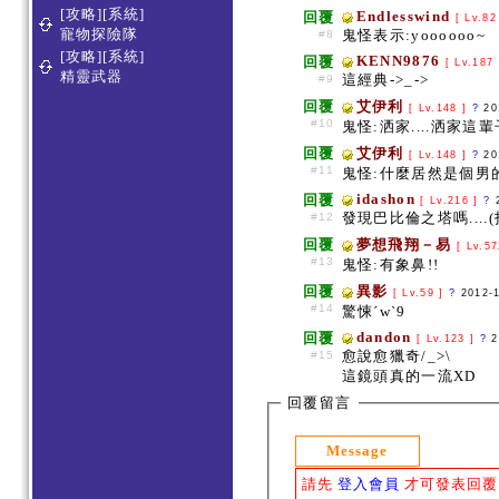
[攻略][系統]
Endlesswind
回覆
[ Lv.82
寵物探險隊
鬼怪表示:yoooooo~
#8
[攻略][系統]
KENN9876
回覆
[ Lv.187
精靈武器
這經典->_->
#9
回覆
艾伊利
[ Lv.148 ]
?
20
#10
鬼怪:洒家....洒家這輩子.
回覆
艾伊利
[ Lv.148 ]
?
20
#11
鬼怪:什麼居然是個男的....
idashon
回覆
[ Lv.216 ]
?
發現巴比倫之塔嗎....(
#12
回覆
夢想飛翔－易
[ Lv.5
#13
鬼怪:有象鼻!!
回覆
異影
[ Lv.59 ]
?
2012-
#14
驚悚ˊwˋ9
dandon
回覆
[ Lv.123 ]
?
2
愈說愈獵奇/_>\
#15
這鏡頭真的一流XD
回覆留言
Message
請先
登入會員
才可發表回覆