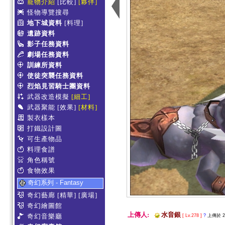
寵物介紹
[比較]
[夥伴]
怪物導覽搜尋
地下城資料
[料理]
遺跡資料
影子任務資料
劇場任務資料
訓練所資料
使徒突襲任務資料
烈焰見習騎士團資料
武器改造模擬
[細工]
武器聚能
[效果]
[材料]
製衣樣本
打鐵設計圖
可生產物品
料理食譜
角色稱號
食物效果
奇幻系列 - Fantasy
奇幻藝廊
[精華]
[廣場]
奇幻繪圖館
上傳人:
水音銀
奇幻音樂廳
[ Lv.278 ]
?
上傳於 201